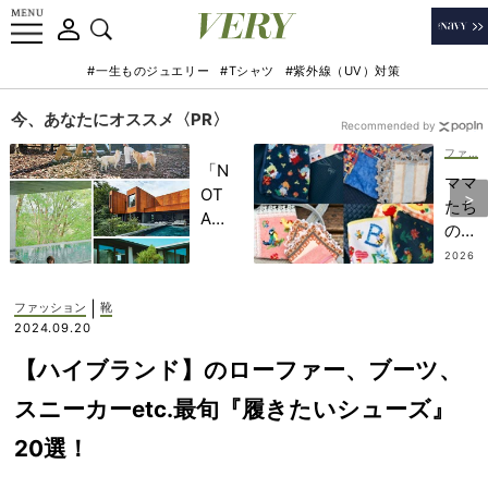
#一生ものジュエリー
#Tシャツ
#紫外線（UV）対策
今、あなたにオススメ〈PR〉
Recommended by
ファッション
「N
ママ
OT
たち
A
の
HO
【ハ
2026
TEL
.07.19
ンカ
」で
チ最
|
ファッション
靴
子ど
新事
2024.09.20
もの
情】
記憶
【ハイブランド】のローファー、ブーツ、
フェ
に一
イラ
スニーカーetc.最旬『履きたいシューズ』
生残
ー＆
る
20選！
近沢
【極
レー
上の