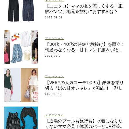
【ユニクロ】ママの夏を涼しくする「正
解パンツ」地元＆旅行におすすめは？
2026.08.02
ファッション
【30代・40代の時短と垢抜け】を両立！
朝迷わなくなる『甘トレンド服＆小物』
最旬カタログ
2026.08.01
ファッション
【VERYの人気コーデTOP5】酷暑を乗り
切る『ほの甘オシャレ』が独占！｜7/1
1〜20
2026.08.08
ファッション
【近場のプールも旅行も】水着になりた
くないママ必見！体形カバーとUV対策を