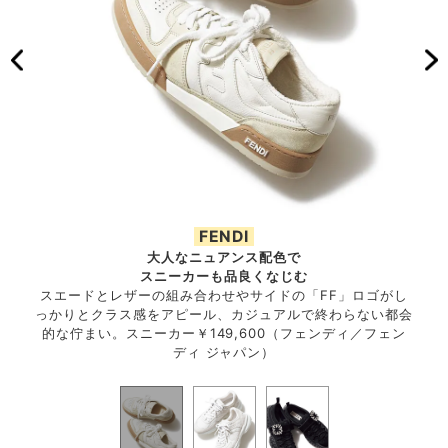
FENDI
大人なニュアンス配色で
スニーカーも品良くなじむ
トレッ
スエードとレザーの組み合わせやサイドの「FF」ロゴがし
ラン
ールで
っかりとクラス感をアピール、カジュアルで終わらない都会
ゴも
ヴィヴ
的な佇まい。スニーカー￥149,600（フェンディ／フェン
ディ ジャパン）