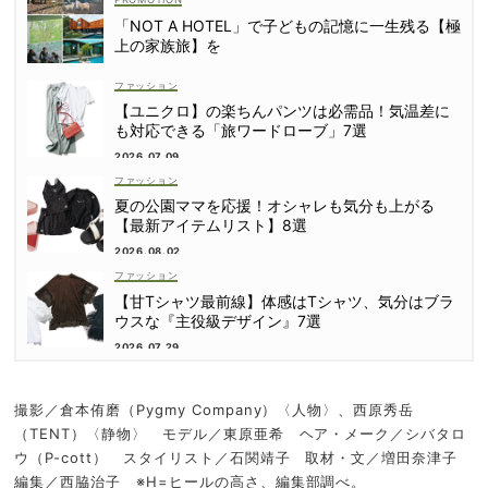
「NOT A HOTEL」で子どもの記憶に一生残る【極
上の家族旅】を
ファッション
【ユニクロ】の楽ちんパンツは必需品！気温差に
も対応できる「旅ワードローブ」7選
2026.07.09
ファッション
夏の公園ママを応援！オシャレも気分も上がる
【最新アイテムリスト】8選
2026.08.02
ファッション
【甘Tシャツ最前線】体感はTシャツ、気分はブラ
ウスな『主役級デザイン』7選
2026.07.29
撮影／倉本侑磨（Pygmy Company）〈人物〉、西原秀岳
（TENT）〈静物〉 モデル／東原亜希 ヘア・メーク／シバタロ
ウ（P-cott） スタイリスト／石関靖子 取材・文／増田奈津子
編集／西脇治子 ※H=ヒールの高さ、編集部調べ。