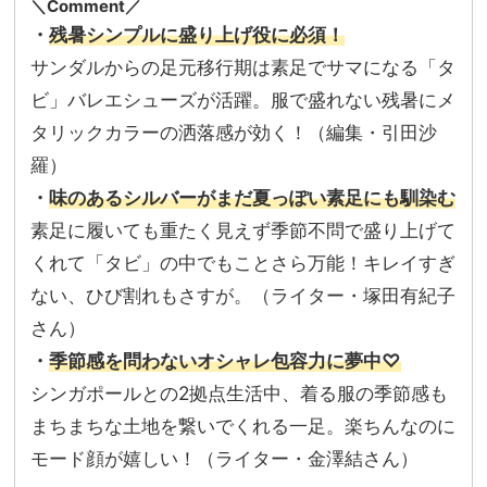
＼Comment／
・
残暑シンプルに盛り上げ役に必須！
サンダルからの足元移行期は素足でサマになる「タ
ビ」バレエシューズが活躍。服で盛れない残暑にメ
タリックカラーの洒落感が効く！（編集・引田沙
羅）
・
味のあるシルバーがまだ夏っぽい素足にも馴染む
素足に履いても重たく見えず季節不問で盛り上げて
くれて「タビ」の中でもことさら万能！キレイすぎ
ない、ひび割れもさすが。（ライター・塚田有紀子
さん）
・
季節感を問わないオシャレ包容力に夢中♡
シンガポールとの2拠点生活中、着る服の季節感も
まちまちな土地を繋いでくれる一足。楽ちんなのに
モード顔が嬉しい！（ライター・金澤結さん）