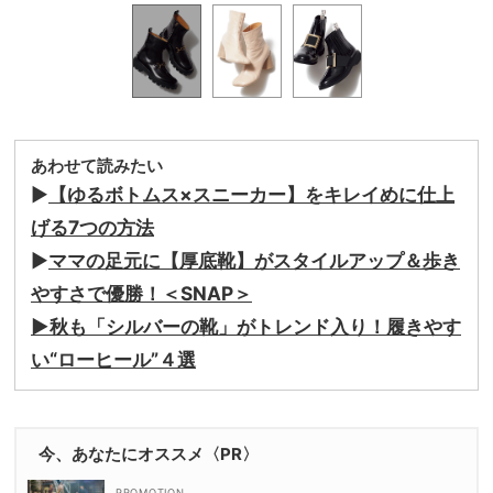
あわせて読みたい
▶︎
【ゆるボトムス×スニーカー】をキレイめに仕上
げる7つの方法
▶︎
ママの足元に【厚底靴】がスタイルアップ＆歩き
やすさで優勝！＜SNAP＞
▶︎秋も「シルバーの靴」がトレンド入り！履きやす
い“ローヒール”４選
今、あなたにオススメ〈PR〉