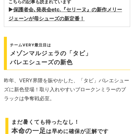
こちらの記事も読まれています
▶︎
保護者会､発表会etc.『セリーヌ』の新作メリー
ジェーンが母シューズの新定番！
チームVERY最注目は
メゾンマルジェラの「タビ」
バレエシューズの新色
昨年、VERY界隈を賑やかした、「タビ」バレエシュー
ズに新色登場！取り入れやすいブロークンミラーのブ
ラックは争奪戦必至。
まだ暑くても待ったなし！
本命の一足
は早めに確保が正解です