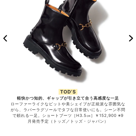
TOD’S
軽快かつ知的、ギャップが引き立て合う高感度な一足
なメタ
ローファーライクなビットや美シェイプが正統派な雰囲気な
足の
ブーツ
がら、ラバーラグソールでタフな日常使いにも。シーン不問
リン
・ヴィ
で頼れる一足。ショートブーツ［H3.5㎝］￥152,900 ※9
秀。
月発売予定（トッズ／トッズ・ジャパン）
（エ