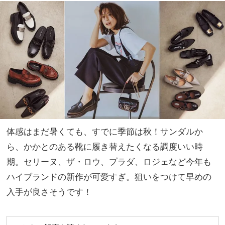
スの
家族
コレ
旅】
クシ
を
ョン
を拝
見！
体感はまだ暑くても、すでに季節は秋！サンダルか
ら、かかとのある靴に履き替えたくなる調度いい時
期。セリーヌ、ザ・ロウ、プラダ、ロジェなど今年も
ハイブランドの新作が可愛すぎ。狙いをつけて早めの
入手が良さそうです！