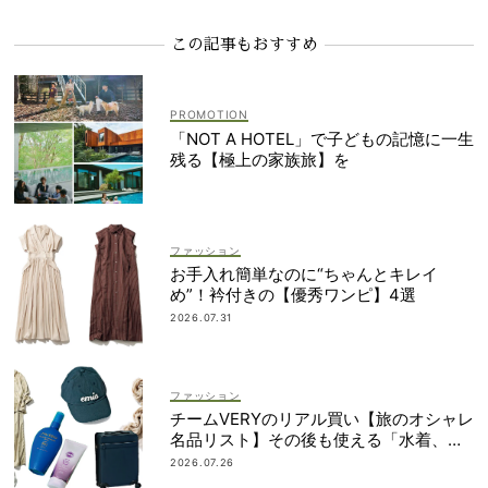
この記事もおすすめ
「NOT A HOTEL」で子どもの記憶に一生
残る【極上の家族旅】を
ファッション
お手入れ簡単なのに“ちゃんとキレイ
め”！衿付きの【優秀ワンピ】4選
2026.07.31
ファッション
チームVERYのリアル買い【旅のオシャレ
名品リスト】その後も使える「水着、バ
ッグ、UVアイテムetc.」！
2026.07.26