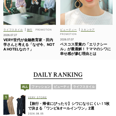
ライフスタイル
|
旅行
ビューティー
|
スキンケア
2026.07.27
VERY世代が金融教育家・田内
2026.07.07
ベスコス受賞の「エリクシー
学さんと考える「なぜ今、NOT
ル」が最適解！？ママのシワに
A HOTELなの？」
幸せ感が滲む理由とは
DAILY RANKING
ALL
ファッション
ビューティ
ライフスタイル
VERY STORE
【旅行・帰省にぴったり】シワになりにくい！1枚
で決まる「ワンピ&オールインワン」2選
2026.08.05