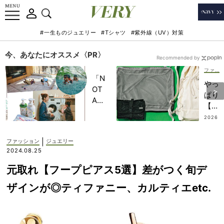
#一生ものジュエリー
#Tシャツ
#紫外線（UV）対策
今、あなたにオススメ〈PR〉
Recommended by
ファッション
「N
やっ
OT
ぱり
A
【無
HO
印良
2026
TEL
.07.2
品】
3
」で
が最
|
ファッション
ジュエリー
子ど
強か
2024.08.25
もの
も伝
記憶
元取れ【フープピアス5選】差がつく旬デ
説！
に一
ある
ザインが◎ティファニー、カルティエetc.
生残
とな
る
いと
【極
じゃ
上の