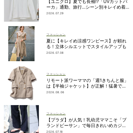
【ユニクロ】夏でも長袖⁉「UVカットパ
ーカ」通勤、旅行…シーン別キレイめ着
こなし3選
2026.07.29
ファッション
夏に【キレイめ涼感ワンピース】が頼れ
る！立体シルエットでスタイルアップも
2026.07.08
ファッション
リモート派ワーママの「週1きちんと服」
は【半袖ジャケット】が正解！猛暑でも
涼しい名品5選
2026.08.06
ファッション
【プラダ】が人気！乳幼児ママこそ「ブ
ランドビーサン」で毎日きれいめカジュ
アルが叶う
2026.07.18