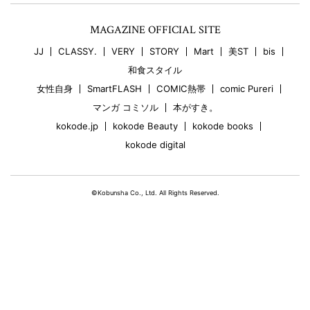
MAGAZINE OFFICIAL SITE
JJ
CLASSY.
VERY
STORY
Mart
美ST
bis
和食スタイル
女性自身
SmartFLASH
COMIC熱帯
comic Pureri
マンガ コミソル
本がすき。
kokode.jp
kokode Beauty
kokode books
kokode digital
©Kobunsha Co., Ltd. All Rights Reserved.