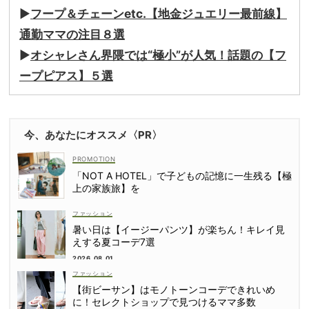
▶︎
フープ＆チェーンetc.【地金ジュエリー最前線】
通勤ママの注目８選
▶︎
オシャレさん界隈では“極小”が人気！話題の【フ
ープピアス】５選
今、あなたにオススメ〈PR〉
「NOT A HOTEL」で子どもの記憶に一生残る【極
上の家族旅】を
ファッション
暑い日は【イージーパンツ】が楽ちん！キレイ見
えする夏コーデ7選
2026.08.01
ファッション
【街ビーサン】はモノトーンコーデできれいめ
に！セレクトショップで見つけるママ多数