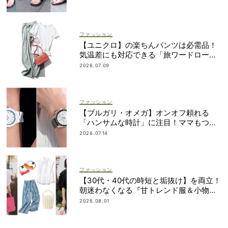
ファッション
【ユニクロ】の楽ちんパンツは必需品！
気温差にも対応できる「旅ワードロー
ブ」7選
2026.07.09
ファッション
【ブルガリ・オメガ】オンオフ頼れる
「ハンサムな時計」に注目！ママもつけ
やすいサイズ感って？
2026.07.14
ファッション
【30代・40代の時短と垢抜け】を両立！
朝迷わなくなる『甘トレンド服＆小物』
最旬カタログ
2026.08.01