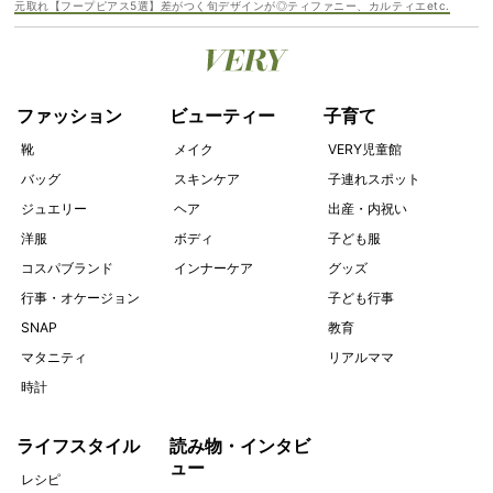
元取れ【フープピアス5選】差がつく旬デザインが◎ティファニー、カルティエetc.
ファッション
ビューティー
子育て
靴
メイク
VERY児童館
バッグ
スキンケア
子連れスポット
ジュエリー
ヘア
出産・内祝い
洋服
ボディ
子ども服
コスパブランド
インナーケア
グッズ
行事・オケージョン
子ども行事
SNAP
教育
マタニティ
リアルママ
時計
ライフスタイル
読み物・インタビ
ュー
レシピ