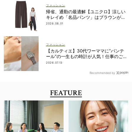
ファッション
帰省、通勤の最適解【ユニクロ】涼しい
キレイめ「名品パンツ」はブラウンが使
える！
2026.08.01
ファッション
【カルティエ】30代ワーママに“パンテ
ール”の一生もの時計が人気！仕事のご褒
美＆節目買いに
2026.07.13
Recommended by
FEATURE