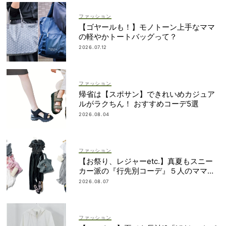
ファッション
【ゴヤールも！】モノトーン上手なママ
の軽やかトートバッグって？
2026.07.12
ファッション
帰省は【スポサン】できれいめカジュア
ルがラクちん！ おすすめコーデ5選
2026.08.04
ファッション
【お祭り、レジャーetc.】真夏もスニー
カー派の『行先別コーデ』５人のママス
タイリストが直伝！
2026.08.07
ファッション