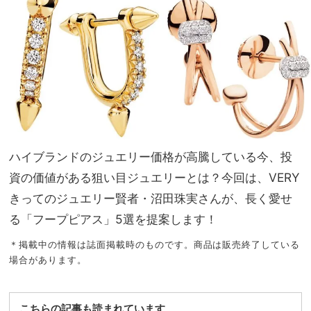
全然
家族
違う
旅】
「旅
を
の
QOL
爆上
げア
イテ
ム」
ハイブランドのジュエリー価格が高騰している今、投
資の価値がある狙い目ジュエリーとは？今回は、VERY
きってのジュエリー賢者・沼田珠実さんが、長く愛せ
る「フープピアス」5選を提案します！
＊掲載中の情報は誌面掲載時のものです。商品は販売終了している
場合があります。
こちらの記事も読まれています