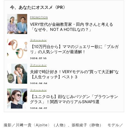
今、あなたにオススメ〈PR〉
VERY世代が金融教育家・田内 学さんと考える
「なぜ今、NOT A HOTELなの？」
ファッション
【10万円台から】ママのジュエリー欲に「ブルガ
リ」の人気シリーズが最適解！
2026.07.10
ファッション
夫婦で時計好き！VERYモデルの“買って大正解”な
【人生ウォッチ】ベスト３
2026.08.04
ファッション
【ユニクロも】顔なじみバツグン「ブラウンサン
グラス」！関西ママのリアルSNAP5選
2026.08.07
撮影／川﨑一貴〈Ajoite〉（人物）、坂根綾子（静物） モデル／