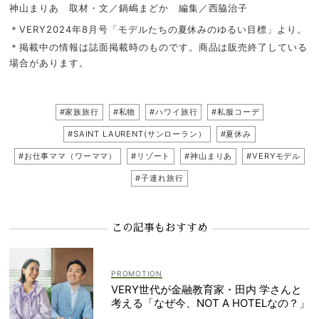
神山まりあ 取材・文／鍋嶋まどか 編集／西脇治子
＊VERY2024年8月号「モデルたちの夏休みのゆるい目標」より。
＊掲載中の情報は誌面掲載時のものです。商品は販売終了している
場合があります。
#家族旅行
#私物
#ハワイ旅行
#私服コーデ
#SAINT LAURENT(サンローラン）
#夏休み
#お仕事ママ（ワーママ）
#リゾート
#神山まりあ
#VERYモデル
#子連れ旅行
この記事もおすすめ
VERY世代が金融教育家・田内 学さんと
考える「なぜ今、NOT A HOTELなの？」