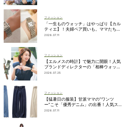
ファッション
「一生ものウォッチ」はやっぱり【カル
ティエ】！夫婦ペア買いも。ママたちが
リアルに選んだモデル
2026.07.11
ファッション
【エルメスの時計】で魅力に開眼！人気
ブランドディレクターの「相棒ウォッ
チ」ヒストリー
2026.07.25
ファッション
【猛暑日の服装】甘派ママの“ワンツ
ー”こそ「優秀デニム」の出番！人気スタ
イリストが厳選
2026.07.11