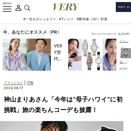
#一生ものジュエリー
#Tシャツ
#紫外線（UV）対策
今、あなたにオススメ〈PR〉
Recommended by
ファッション
VER
「ハ
Y世
ンサ
代が
ムor
金融
レデ
2026
教育
.07.19
ィ」
家・
で選
|
ファッション
洋服
田内
ぶ
2024.08.17
学さ
【マ
んと
神山まりあさん「今年は“母子ハワイ”に初
マの
考え
本命
挑戦」旅の楽ちんコーデも披露！
る
ウォ
「な
ッ
ぜ
チ】
今、