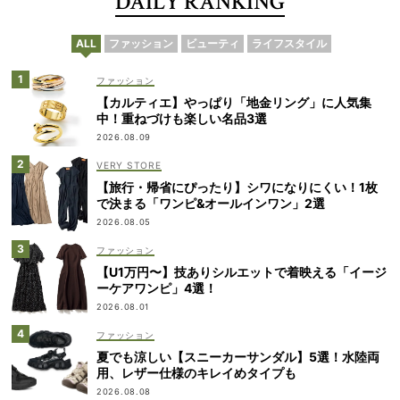
DAILY RANKING
ALL
ファッション
ビューティ
ライフスタイル
ファッション
【カルティエ】やっぱり「地金リング」に人気集
中！重ねづけも楽しい名品3選
2026.08.09
VERY STORE
【旅行・帰省にぴったり】シワになりにくい！1枚
で決まる「ワンピ&オールインワン」2選
2026.08.05
ファッション
【U1万円〜】技ありシルエットで着映える「イージ
ーケアワンピ」4選！
2026.08.01
ファッション
夏でも涼しい【スニーカーサンダル】5選！水陸両
用、レザー仕様のキレイめタイプも
2026.08.08