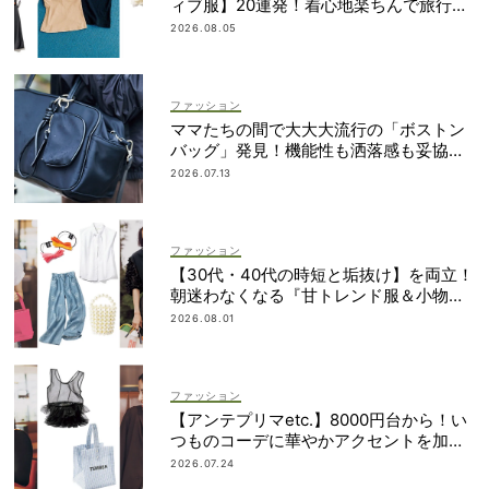
ィブ服】20連発！着心地楽ちんで旅行・
帰省にも◎
2026.08.05
ファッション
ママたちの間で大大大流行の「ボストン
バッグ」発見！機能性も洒落感も妥協し
ない
2026.07.13
ファッション
【30代・40代の時短と垢抜け】を両立！
朝迷わなくなる『甘トレンド服＆小物』
最旬カタログ
2026.08.01
ファッション
【アンテプリマetc.】8000円台から！い
つものコーデに華やかアクセントを加え
る「甘ちびバッグ」9選
2026.07.24