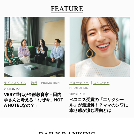
FEATURE
ライフスタイル
|
旅行
ビューティー
|
スキンケア
2026.07.27
VERY世代が金融教育家・田内
2026.07.07
ベスコス受賞の「エリクシー
学さんと考える「なぜ今、NOT
ル」が最適解！？ママのシワに
A HOTELなの？」
幸せ感が滲む理由とは