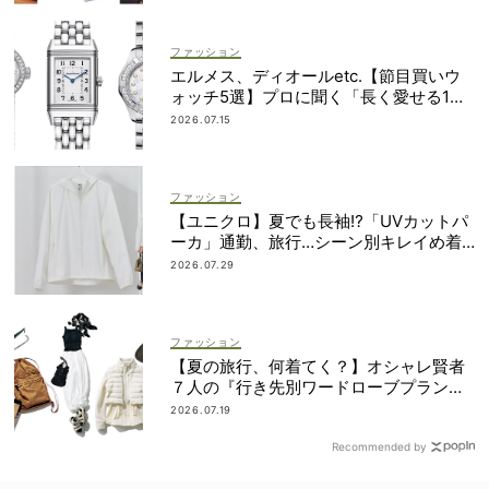
ファッション
エルメス、ディオールetc.【節目買いウ
ォッチ5選】プロに聞く「長く愛せる1
本」の選び方
2026.07.15
ファッション
【ユニクロ】夏でも長袖⁉「UVカットパ
ーカ」通勤、旅行…シーン別キレイめ着
こなし3選
2026.07.29
ファッション
【夏の旅行、何着てく？】オシャレ賢者
７人の『行き先別ワードローブプラン』
大公開！
2026.07.19
Recommended by