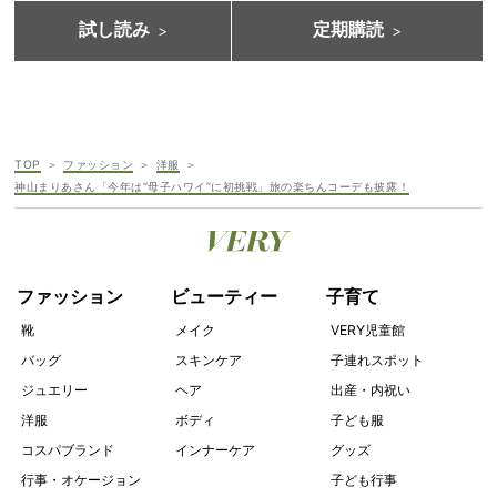
試し読み
定期購読
TOP
ファッション
洋服
神山まりあさん「今年は“母子ハワイ”に初挑戦」旅の楽ちんコーデも披露！
ファッション
ビューティー
子育て
靴
メイク
VERY児童館
バッグ
スキンケア
子連れスポット
ジュエリー
ヘア
出産・内祝い
洋服
ボディ
子ども服
コスパブランド
インナーケア
グッズ
行事・オケージョン
子ども行事