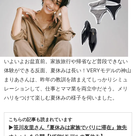
特
NO
集！
T A
今こ
HO
そ選
TEL
びた
な
いブ
の？
ラン
」
ド
19
いよいよお盆直前。家族旅行や帰省など普段できない
選
体験ができる反面、夏休みは長い！VERYモデルの神山
まりあさんは、昨年の教訓を踏まえてしっかりシミュ
レーションして、仕事とママ業を両立中だそう。メリ
ハリをつけて楽しむ夏休みの様子を伺いました。
こちらの記事も読まれています
▶︎
笹川友里さん『夏休みは家族でパリに滞在』旅先