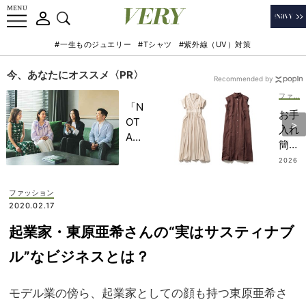
#一生ものジュエリー
#Tシャツ
#紫外線（UV）対策
今、あなたにオススメ〈PR〉
Recommended by
ファッション
「N
お手
OT
入れ
A
簡単
HO
なの
2026
TEL
.07.3
に“
1
」で
ちゃ
ファッション
子ど
んと
2020.02.17
もの
キレ
記憶
起業家・東原亜希さんの“実はサスティナブ
イ
に一
め”
ル”なビジネスとは？
生残
！衿
る
付き
【極
モデル業の傍ら、起業家としての顔も持つ東原亜希さ
の
上の