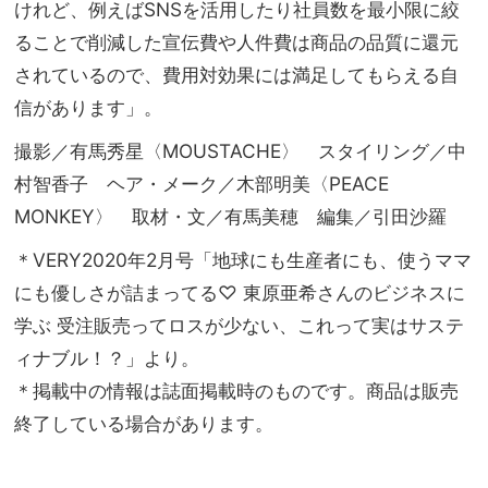
けれど、例えばSNSを活用したり社員数を最小限に絞
ることで削減した宣伝費や人件費は商品の品質に還元
されているので、費用対効果には満足してもらえる自
信があります」。
撮影／有馬秀星〈MOUSTACHE〉 スタイリング／中
村智香子 ヘア・メーク／木部明美〈PEACE
MONKEY〉 取材・文／有馬美穂 編集／引田沙羅
＊VERY2020年2月号「地球にも生産者にも、使うママ
にも優しさが詰まってる♡ 東原亜希さんのビジネスに
学ぶ 受注販売ってロスが少ない、これって実はサステ
ィナブル！？」より。
＊掲載中の情報は誌面掲載時のものです。商品は販売
終了している場合があります。