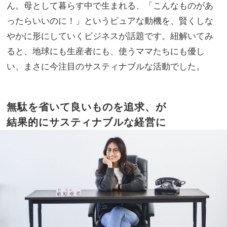
【優
ん。母として暮らす中で生まれる、「こんなものがあ
家族
秀ワ
旅】
ったらいいのに！」というピュアな動機を、賢くしな
ン
を
やかに形にしていくビジネスが話題です。紐解いてみ
ピ】
4選
ると、地球にも生産者にも、使うママたちにも優し
い、まさに今注目のサスティナブルな活動でした。
無駄を省いて良いものを追求、が
結果的にサスティナブルな経営に