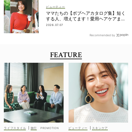
ビューティー
ママたちの【ボブヘアカタログ集】短く
する人、増えてます！愛用ヘアケアまで
全部見せ
2026.07.07
Recommended by
FEATURE
ライフスタイル
|
旅行
ビューティー
|
スキンケア