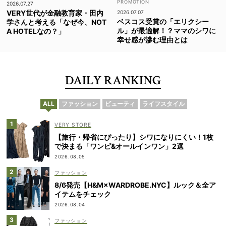
2026.07.27
VERY世代が金融教育家・田内
2026.07.07
ベスコス受賞の「エリクシー
学さんと考える「なぜ今、NOT
ル」が最適解！？ママのシワに
A HOTELなの？」
幸せ感が滲む理由とは
DAILY RANKING
ALL
ファッション
ビューティ
ライフスタイル
VERY STORE
【旅行・帰省にぴったり】シワになりにくい！1枚
で決まる「ワンピ&オールインワン」2選
2026.08.05
ファッション
8/6発売【H&M×WARDROBE.NYC】ルック＆全ア
イテムをチェック
2026.08.04
ファッション