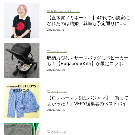
読み物・インタビュー
【直木賞ノミネート！】40代で小説家に
なれたのは結婚、就職も予定通りにいか
なかったから｜朝倉かすみさん
2026.06.15
ファッション
収納力◎なマザーズバッグにベビーカー
も！【Bugaboo×Kith】が限定コラボ
2026.06.30
ファッション
【ロンハーマン別注パジャマ】「買って
よかった！」VERY編集者のベストバイ
2026.06.25
ファッション