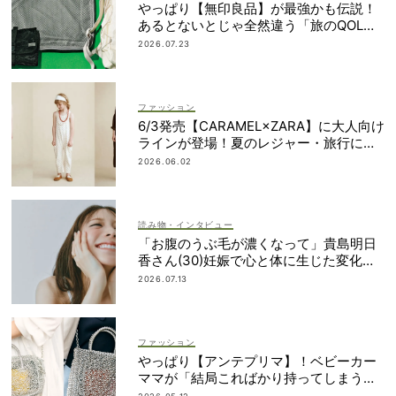
やっぱり【無印良品】が最強かも伝説！
あるとないとじゃ全然違う「旅のQOL爆
上げアイテム」
2026.07.23
ファッション
6/3発売【CARAMEL×ZARA】に大人向け
ラインが登場！夏のレジャー・旅行にも
おすすめ
2026.06.02
読み物・インタビュー
「お腹のうぶ毛が濃くなって」貴島明日
香さん(30)妊娠で心と体に生じた変化も
「愛しいです」
2026.07.13
ファッション
やっぱり【アンテプリマ】！ベビーカー
ママが「結局こればかり持ってしまう」
納得の理由