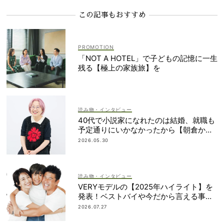
この記事もおすすめ
「NOT A HOTEL」で子どもの記憶に一生
残る【極上の家族旅】を
読み物・インタビュー
40代で小説家になれたのは結婚、就職も
予定通りにいかなかったから【朝倉かす
みさん】
2026.05.30
読み物・インタビュー
VERYモデルの【2025年ハイライト】を
発表！ベストバイや今だから言える事件
簿も大公開
2026.07.27