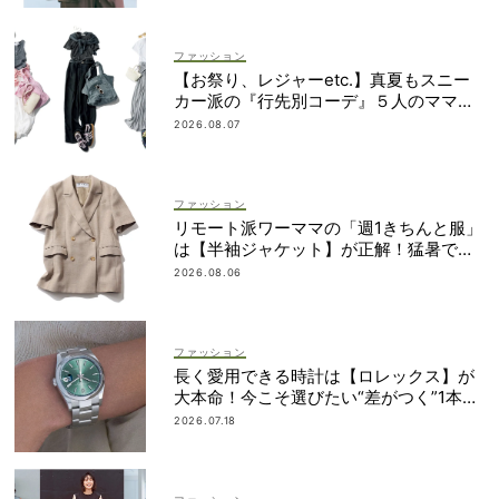
ファッション
【お祭り、レジャーetc.】真夏もスニー
カー派の『行先別コーデ』５人のママス
タイリストが直伝！
2026.08.07
ファッション
リモート派ワーママの「週1きちんと服」
は【半袖ジャケット】が正解！猛暑でも
涼しい名品5選
2026.08.06
ファッション
長く愛用できる時計は【ロレックス】が
大本命！今こそ選びたい“差がつく”1本
は？
2026.07.18