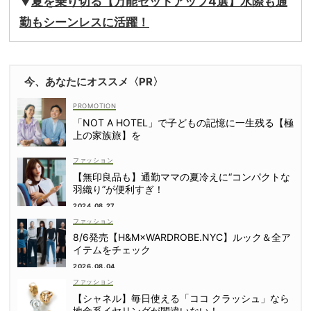
▼
夏を乗り切る【万能セットアップ4選】水際も通
勤もシーンレスに活躍！
今、あなたにオススメ〈PR〉
「NOT A HOTEL」で子どもの記憶に一生残る【極
上の家族旅】を
ファッション
【無印良品も】通勤ママの夏冷えに“コンパクトな
羽織り”が便利すぎ！
2024.08.27
ファッション
8/6発売【H&M×WARDROBE.NYC】ルック＆全ア
イテムをチェック
2026.08.04
ファッション
【シャネル】毎日使える「ココ クラッシュ」なら
地金系イヤリングが間違いない！