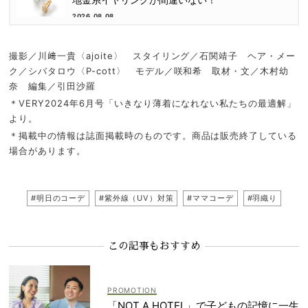
2026.08.08
撮影／川﨑一貴〈ajoite〉 スタイリング／石関靖子 ヘア・メー
ク／シバタロウ〈P-cott〉 モデル／咲和希 取材・文／木村幼
奈 編集／引田沙羅
＊VERY2024年6月号「いきなり薄着になれない私たちの最適解」
より。
＊掲載中の情報は誌面掲載時のものです。商品は販売終了している
場合があります。
#明日のコーデ
#紫外線（UV）対策
#ママコーデ
#羽織り
この記事もおすすめ
「NOT A HOTEL」で子どもの記憶に一生