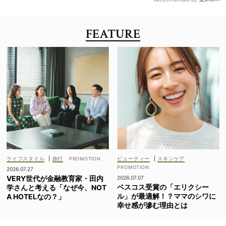
FEATURE
ライフスタイル
|
旅行
ビューティー
|
スキンケア
2026.07.27
VERY世代が金融教育家・田内
2026.07.07
ベスコス受賞の「エリクシー
学さんと考える「なぜ今、NOT
ル」が最適解！？ママのシワに
A HOTELなの？」
幸せ感が滲む理由とは