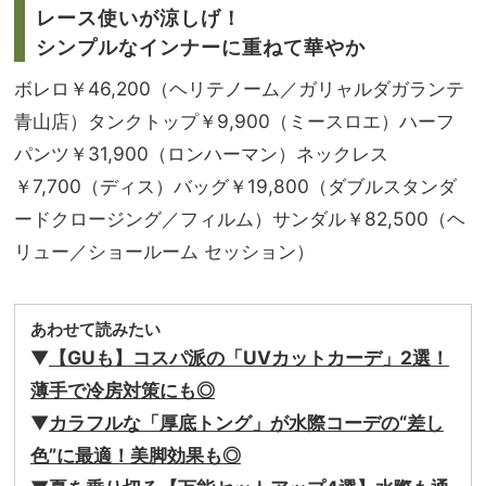
レース使いが涼しげ！
シンプルなインナーに重ねて華やか
ボレロ￥46,200（ヘリテノーム／ガリャルダガランテ
青山店）タンクトップ￥9,900（ミースロエ）ハーフ
パンツ￥31,900（ロンハーマン）ネックレス
￥7,700（ディス）バッグ￥19,800（ダブルスタンダ
ードクロージング／フィルム）サンダル￥82,500（ヘ
リュー／ショールーム セッション）
あわせて読みたい
▼
【GUも】コスパ派の「UVカットカーデ」2選！
薄手で冷房対策にも◎
▼
カラフルな「厚底トング」が水際コーデの“差し
色”に最適！美脚効果も◎