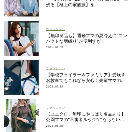
残る【極上の家族旅】を
ファッション
【無印良品も】通勤ママの夏冷えに“コン
パクトな羽織り”が便利すぎ！
2024.08.27
ファッション
【学校フェイラー＆ファミリア】受験＆
お教室でもこれなら安心！先輩ママの地
味見えしないネイビー小物
2026.07.28
ファッション
【ユニクロ、無印にやっぱり名品あり】
公園ママの“不審者ルック”にならない
『ガチUV対策』の正解
2026.08.09