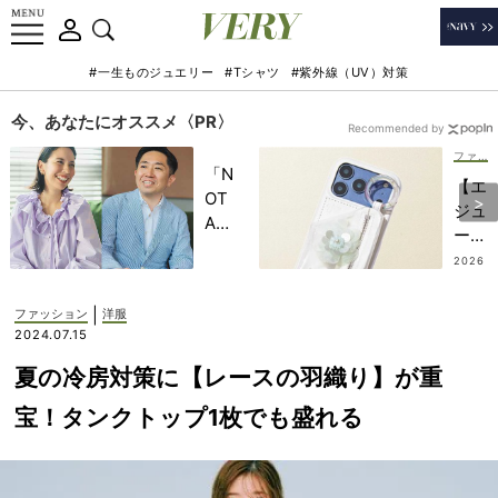
#一生ものジュエリー
#Tシャツ
#紫外線（UV）対策
今、あなたにオススメ〈PR〉
Recommended by
ファッション
「N
【エ
OT
ジュ
A
ーが
HO
人
2026
TEL
.07.2
気】
2
」で
スマ
|
ファッション
洋服
子ど
ホケ
2024.07.15
もの
ース
記憶
夏の冷房対策に【レースの羽織り】が重
は“
に一
ホワ
宝！タンクトップ1枚でも盛れる
生残
イト
る
系”
【極
に注
上の