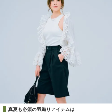
目！
家族
夏満
旅】
載の
を
オシ
ャレ
アイ
テム
４選
真夏も必須の羽織りアイテムは