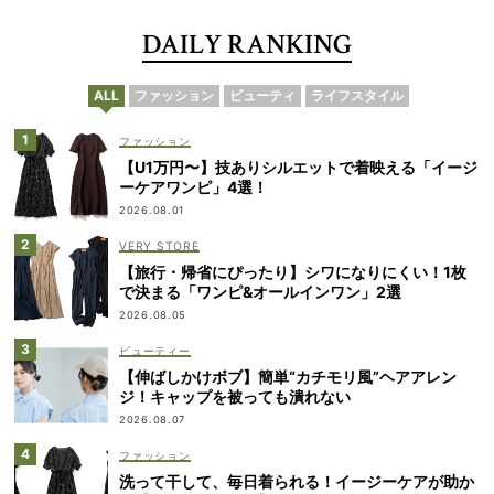
DAILY RANKING
ALL
ファッション
ビューティ
ライフスタイル
ファッション
【U1万円〜】技ありシルエットで着映える「イージ
ーケアワンピ」4選！
2026.08.01
VERY STORE
【旅行・帰省にぴったり】シワになりにくい！1枚
で決まる「ワンピ&オールインワン」2選
2026.08.05
ビューティー
【伸ばしかけボブ】簡単“カチモリ風”ヘアアレン
ジ！キャップを被っても潰れない
2026.08.07
ファッション
洗って干して、毎日着られる！イージーケアが助か