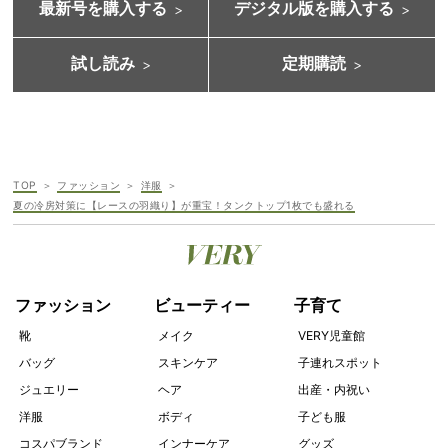
最新号を購入する
デジタル版を購入する
試し読み
定期購読
TOP
ファッション
洋服
夏の冷房対策に【レースの羽織り】が重宝！タンクトップ1枚でも盛れる
ファッション
ビューティー
子育て
靴
メイク
VERY児童館
バッグ
スキンケア
子連れスポット
ジュエリー
ヘア
出産・内祝い
洋服
ボディ
子ども服
コスパブランド
インナーケア
グッズ