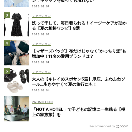
ジ！キャップを被っても潰れない
2026.08.07
ファッション
洗って干して、毎日着られる！イージーケアが助か
る【夏の相棒ワンピ】8選
2026.08.02
ファッション
【マザーズバッグ】布だけじゃなく“かっちり派”も
増加中！11名の愛用ブランドは？
2026.08.01
ファッション
大人の【キレイめスポサン5選】厚底、ふわふわソ
ール…歩きやすくて夏の旅行にも！
2026.08.04
「NOT A HOTEL」で子どもの記憶に一生残る【極
上の家族旅】を
Recommended by