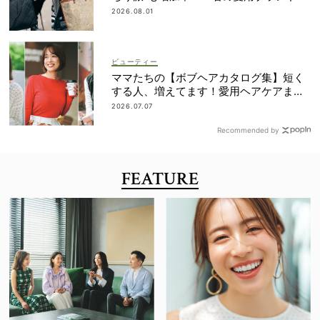
は？
2026.08.01
ビューティー
ママたちの【ボブヘアカタログ集】短く
する人、増えてます！愛用ヘアケアまで
全部見せ
2026.07.07
Recommended by
FEATURE