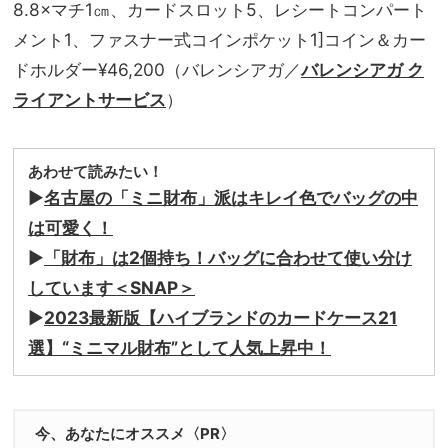
8.8×マチ1㎝
、カードスロット5、レシートコンパート
メント1
、
ファスナー式コインポケット
1]コイン＆カー
ドホルダー
¥46,200（バレンシアガ／
バレンシアガ ク
ライアントサービス
）
あわせて読みたい！
▶
名古屋の「ミニ財布」派はキレイ色でバッグの中
は可愛く！
▶
「財布」は2個持ち！バッグに合わせて使い分け
しています＜SNAP＞
▶
2023最新版【ハイブランドのカードケース21
選】“ミニマル財布”として人気上昇中！
今、あなたにオススメ〈PR〉