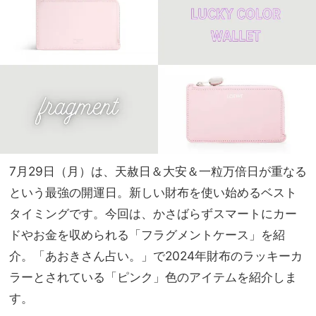
マル
家族
ジェ
旅】
ラ、
を
バレ
ンシ
アガ
etc.
7月29日（月）は、天赦日＆大安＆一粒万倍日が重なる
という最強の開運日。新しい財布を使い始めるベスト
タイミングです。今回は、かさばらずスマートにカー
ドやお金を収められる「フラグメントケース」を紹
介。「あおきさん占い。」で2024年財布のラッキーカ
ラーとされている「ピンク」色のアイテムを紹介しま
す。