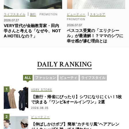
ライフスタイル
|
旅行
ビューティー
|
スキンケア
2026.07.27
VERY世代が金融教育家・田内
2026.07.07
ベスコス受賞の「エリクシー
学さんと考える「なぜ今、NOT
ル」が最適解！？ママのシワに
A HOTELなの？」
幸せ感が滲む理由とは
DAILY RANKING
ALL
ファッション
ビューティ
ライフスタイル
VERY STORE
【旅行・帰省にぴったり】シワになりにくい！1枚
で決まる「ワンピ&オールインワン」2選
2026.08.05
ビューティー
【伸ばしかけボブ】簡単“カチモリ風”ヘアアレン