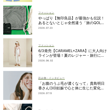
ファッション
やっぱり【無印良品】が最強かも伝説！
あるとないとじゃ全然違う「旅のQOL爆
上げアイテム」
2026.07.23
ファッション
6/3発売【CARAMEL×ZARA】に大人向け
ラインが登場！夏のレジャー・旅行にも
おすすめ
2026.06.02
読み物・インタビュー
「お腹のうぶ毛が濃くなって」貴島明日
香さん(30)妊娠で心と体に生じた変化も
「愛しいです」
2026.07.13