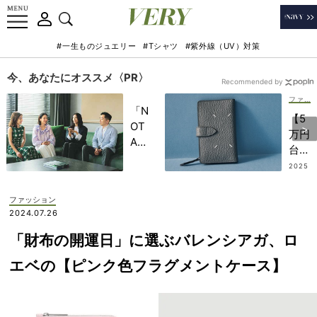
#一生ものジュエリー
#Tシャツ
#紫外線（UV）対策
今、あなたにオススメ〈PR〉
Recommended by
ファッション
「N
【5
OT
万円
A
台〜
HO
】最
2025
TEL
.09.1
旬モ
5
」で
ード
ファッション
子ど
な
2024.07.26
もの
「ミ
記憶
「財布の開運日」に選ぶバレンシアガ、ロ
ニマ
に一
ル財
エベの【ピンク色フラグメントケース】
生残
布」
る
3
【極
選！
上の