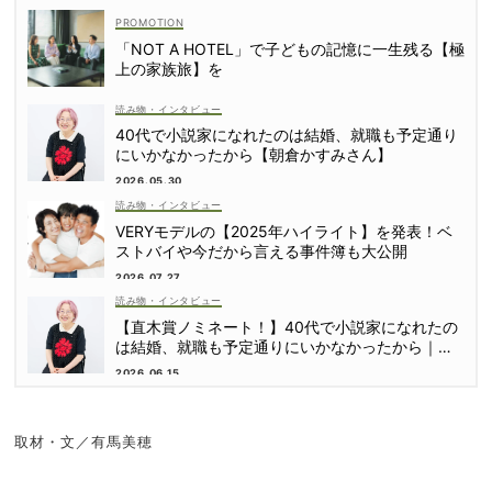
「NOT A HOTEL」で子どもの記憶に一生残る【極
上の家族旅】を
読み物・インタビュー
40代で小説家になれたのは結婚、就職も予定通り
にいかなかったから【朝倉かすみさん】
2026.05.30
読み物・インタビュー
VERYモデルの【2025年ハイライト】を発表！ベ
ストバイや今だから言える事件簿も大公開
2026.07.27
読み物・インタビュー
【直木賞ノミネート！】40代で小説家になれたの
は結婚、就職も予定通りにいかなかったから｜朝
倉かすみさん
2026.06.15
取材・文／有馬美穂