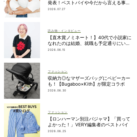
発表！ベストバイや今だから言える事件
簿も大公開
2026.07.27
読み物・インタビュー
【直木賞ノミネート！】40代で小説家に
なれたのは結婚、就職も予定通りにいか
なかったから｜朝倉かすみさん
2026.06.15
ファッション
収納力◎なマザーズバッグにベビーカー
も！【Bugaboo×Kith】が限定コラボ
2026.06.30
ファッション
【ロンハーマン別注パジャマ】「買って
よかった！」VERY編集者のベストバイ
2026.06.25