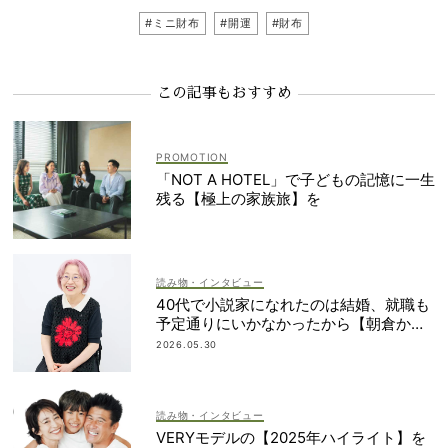
#ミニ財布
#開運
#財布
この記事もおすすめ
「NOT A HOTEL」で子どもの記憶に一生
残る【極上の家族旅】を
読み物・インタビュー
40代で小説家になれたのは結婚、就職も
予定通りにいかなかったから【朝倉かす
みさん】
2026.05.30
読み物・インタビュー
VERYモデルの【2025年ハイライト】を