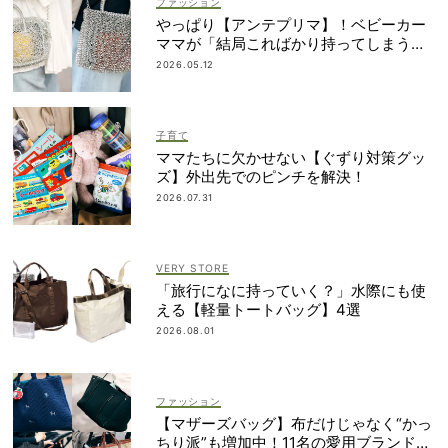
ファッション
やっぱり【アンテプリマ】！ベビーカー
ママが「結局こればかり持ってしまう」
納得の理由
2026.05.12
子育て
ママたちに欠かせない【ぐずり対策グッ
ズ】外出先でのピンチを解決！
2026.07.31
VERY STORE
「旅行になに持っていく？」水際にも使
える【軽量トートバッグ】4選
2026.08.01
ファッション
【マザーズバッグ】布だけじゃなく“かっ
ちり派”も増加中！11名の愛用ブランド