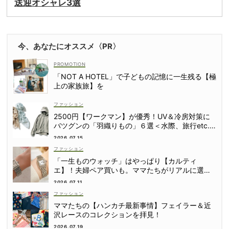
送迎オシャレ3選
今、あなたにオススメ〈PR〉
「NOT A HOTEL」で子どもの記憶に一生残る【極
上の家族旅】を
ファッション
2500円【ワークマン】が優秀！UV＆冷房対策に
バツグンの「羽織りもの」６選＜水際、旅行etc.
＞
2026.07.15
ファッション
「一生ものウォッチ」はやっぱり【カルティ
エ】！夫婦ペア買いも。ママたちがリアルに選ん
だモデル
2026.07.11
ファッション
ママたちの【ハンカチ最新事情】フェイラー＆近
沢レースのコレクションを拝見！
2026.07.19