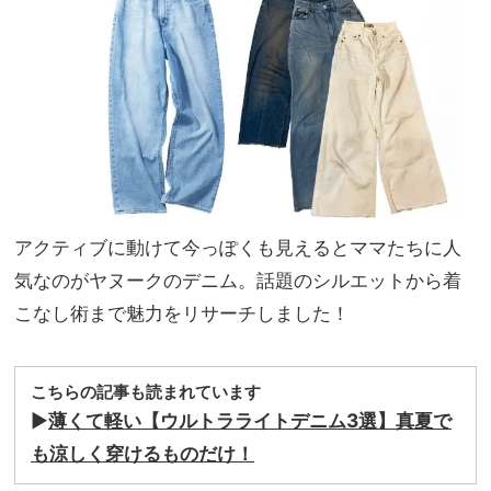
こな
家族
す“
旅】
マイ
を
ルー
ル”
を拝
見
アクティブに動けて今っぽくも見えるとママたちに人
気なのがヤヌークのデニム。話題のシルエットから着
こなし術まで魅力をリサーチしました！
こちらの記事も読まれています
▶︎
薄くて軽い【ウルトラライトデニム3選】真夏で
も涼しく穿けるものだけ！