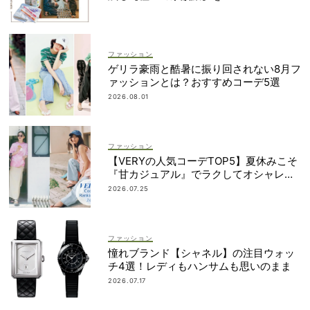
ファッション
ゲリラ豪雨と酷暑に振り回されない8月フ
ァッションとは？おすすめコーデ5選
2026.08.01
ファッション
【VERYの人気コーデTOP5】夏休みこそ
『甘カジュアル』でラクしてオシャレ！
｜7/1〜10
2026.07.25
ファッション
憧れブランド【シャネル】の注目ウォッ
チ4選！レディもハンサムも思いのまま
2026.07.17