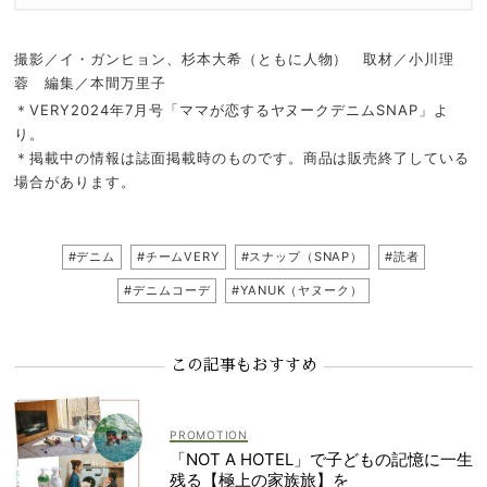
撮影／イ・ガンヒョン、杉本大希（ともに人物） 取材／小川理
蓉 編集／本間万里子
＊VERY2024年7月号「ママが恋するヤヌークデニムSNAP」よ
り。
＊掲載中の情報は誌面掲載時のものです。商品は販売終了している
場合があります。
#デニム
#チームVERY
#スナップ（SNAP）
#読者
#デニムコーデ
#YANUK（ヤヌーク）
この記事もおすすめ
「NOT A HOTEL」で子どもの記憶に一生
残る【極上の家族旅】を