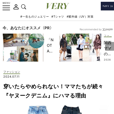
#一生ものジュエリー
#Tシャツ
#紫外線（UV）対策
今、あなたにオススメ〈PR〉
Recommended by
ファッション
「N
関西
OT
ママ
A
の
HO
【シ
2026
TEL
.07.3
ョー
1
」で
トパ
ファッション
子ど
ン
2024.07.11
もの
ツ】
記憶
穿いたらやめられない！ママたちが続々
攻略
に一
法！
『ヤヌークデニム』にハマる理由
生残
大人
る
っぽ
【極
く着
上の