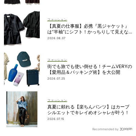
ファッション
【真夏の仕事服】必携『黒ジャケット』
は“半袖”にシフト！かっちりして見えな
いデザインに注目
2026.08.07
ファッション
街でも旅でも使い倒せる！チームVERYの
【愛用品＆パッキング術】を大公開
2026.07.25
ファッション
真夏に頼れる【楽ちんパンツ】はカーブ
シルエットでキレイめオシャレが叶う！
2026.07.15
Recommended by