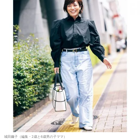
城田繭子（編集・2歳と6歳男の子ママ）