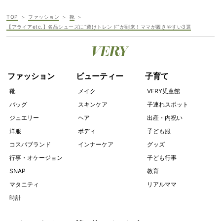
TOP
ファッション
靴
【アライアetc.】名品シューズに“透けトレンド”が到来！ママが履きやすい3選
ファッション
ビューティー
子育て
靴
メイク
VERY児童館
バッグ
スキンケア
子連れスポット
ジュエリー
ヘア
出産・内祝い
洋服
ボディ
子ども服
コスパブランド
インナーケア
グッズ
行事・オケージョン
子ども行事
SNAP
教育
マタニティ
リアルママ
時計