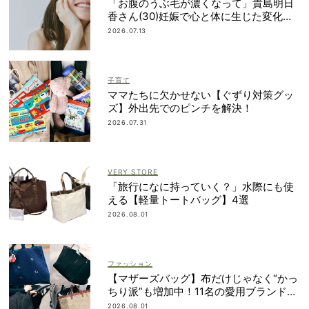
「お腹のうぶ毛が濃くなって」貴島明日
香さん(30)妊娠で心と体に生じた変化も
「愛しいです」
2026.07.13
子育て
ママたちに欠かせない【ぐずり対策グッ
ズ】外出先でのピンチを解決！
2026.07.31
VERY STORE
「旅行になに持っていく？」水際にも使
える【軽量トートバッグ】4選
2026.08.01
ファッション
【マザーズバッグ】布だけじゃなく“かっ
ちり派”も増加中！11名の愛用ブランド
は？
2026.08.01