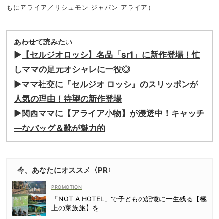
もにアライア／リシュモン ジャパン アライア）
あわせて読みたい
▶︎
【セルジオロッシ】名品「sr1」に新作登場！忙
しママの足元オシャレに一役◎
▶︎
ママ社交に『セルジオ ロッシ』のスリッポンが
人気の理由！待望の新作登場
▶︎
関西ママに【アライア小物】が浸透中！キャッチ
―なバッグ＆靴が魅力的
今、あなたにオススメ〈PR〉
「NOT A HOTEL」で子どもの記憶に一生残る【極
上の家族旅】を