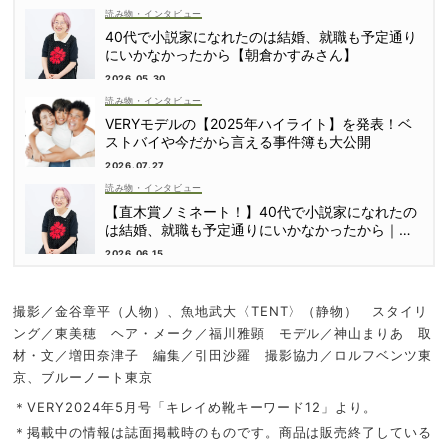
読み物・インタビュー
40代で小説家になれたのは結婚、就職も予定通り
にいかなかったから【朝倉かすみさん】
2026.05.30
読み物・インタビュー
VERYモデルの【2025年ハイライト】を発表！ベ
ストバイや今だから言える事件簿も大公開
2026.07.27
読み物・インタビュー
【直木賞ノミネート！】40代で小説家になれたの
は結婚、就職も予定通りにいかなかったから｜朝
倉かすみさん
2026.06.15
撮影／金谷章平（人物）、魚地武大〈TENT〉（静物） スタイリ
ング／東美穂 ヘア・メーク／福川雅顕 モデル／神山まりあ 取
材・文／増田奈津子 編集／引田沙羅 撮影協力／ロルフベンツ東
京、ブルーノート東京
＊VERY2024年5月号「キレイめ靴キーワード12」より。
＊掲載中の情報は誌面掲載時のものです。商品は販売終了している