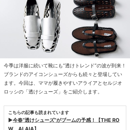
ウト
家族
ドア
旅】
ガチ
を
勢じ
ゃな
い服
と小
物」
集め
まし
今季は洋服に続いて靴にも“透けトレンド”の波が到来！
た！
ブランドのアイコンシューズからも続々と登場してい
ます。今回は、ママが履きやすいアライアとセルジオ
ロッシの「透けシューズ」をご紹介します。
こちらの記事も読まれています
▶︎
今春“透けシューズ”がブームの予感！【THE RO
W、ALAIA】