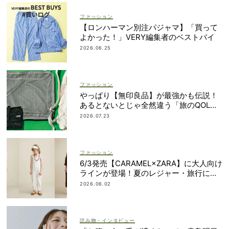
ファッション
【ロンハーマン別注パジャマ】「買って
よかった！」VERY編集者のベストバイ
2026.06.25
ファッション
やっぱり【無印良品】が最強かも伝説！
あるとないとじゃ全然違う「旅のQOL爆
上げアイテム」
2026.07.23
ファッション
6/3発売【CARAMEL×ZARA】に大人向け
ラインが登場！夏のレジャー・旅行にも
おすすめ
2026.06.02
読み物・インタビュー