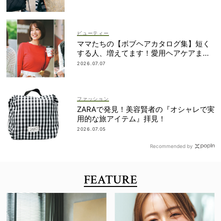
ビューティー
ママたちの【ボブヘアカタログ集】短く
する人、増えてます！愛用ヘアケアまで
全部見せ
2026.07.07
ファッション
ZARAで発見！美容賢者の『オシャレで実
用的な旅アイテム』拝見！
2026.07.05
Recommended by
FEATURE