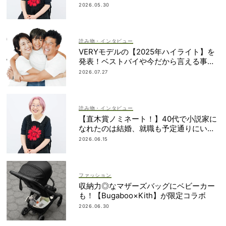
みさん】
2026.05.30
読み物・インタビュー
VERYモデルの【2025年ハイライト】を
発表！ベストバイや今だから言える事件
簿も大公開
2026.07.27
読み物・インタビュー
【直木賞ノミネート！】40代で小説家に
なれたのは結婚、就職も予定通りにいか
なかったから｜朝倉かすみさん
2026.06.15
ファッション
収納力◎なマザーズバッグにベビーカー
も！【Bugaboo×Kith】が限定コラボ
2026.06.30