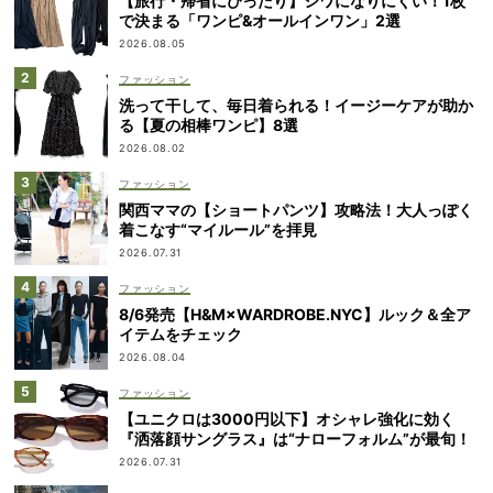
【旅行・帰省にぴったり】シワになりにくい！1枚
で決まる「ワンピ&オールインワン」2選
2026.08.05
ファッション
洗って干して、毎日着られる！イージーケアが助か
る【夏の相棒ワンピ】8選
2026.08.02
ファッション
関西ママの【ショートパンツ】攻略法！大人っぽく
着こなす“マイルール”を拝見
2026.07.31
ファッション
8/6発売【H&M×WARDROBE.NYC】ルック＆全ア
イテムをチェック
2026.08.04
ファッション
【ユニクロは3000円以下】オシャレ強化に効く
『洒落顔サングラス』は“ナローフォルム”が最旬！
2026.07.31