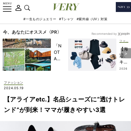
#一生ものジュエリー
#Tシャツ
#紫外線（UV）対策
今、あなたにオススメ〈PR〉
Recommended by
ファッション
「N
【海
OT
辺、
A
キャ
HO
ン
2026
TEL
.08.0
プ、
4
」で
別荘
ファッション
子ど
地
2024.05.19
もの
etc.
記憶
【アライアetc.】名品シューズに“透けトレ
】都
に一
会派
ンド”が到来！ママが履きやすい3選
生残
ママ
る
の
【極
「ア
上の