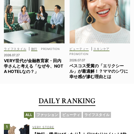
ライフスタイル
|
旅行
ビューティー
|
スキンケア
2026.07.27
VERY世代が金融教育家・田内
2026.07.07
ベスコス受賞の「エリクシー
学さんと考える「なぜ今、NOT
ル」が最適解！？ママのシワに
A HOTELなの？」
幸せ感が滲む理由とは
DAILY RANKING
ALL
ファッション
ビューティ
ライフスタイル
VERY STORE