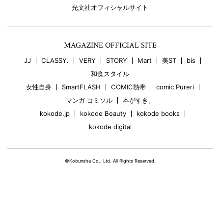
光文社オフィシャルサイト
MAGAZINE OFFICIAL SITE
JJ
CLASSY.
VERY
STORY
Mart
美ST
bis
和食スタイル
女性自身
SmartFLASH
COMIC熱帯
comic Pureri
マンガ コミソル
本がすき。
kokode.jp
kokode Beauty
kokode books
kokode digital
©Kobunsha Co., Ltd. All Rights Reserved.