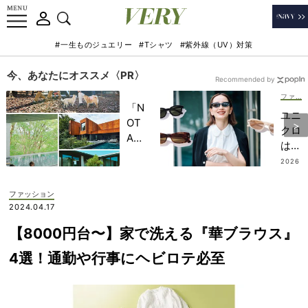
#一生ものジュエリー
#Tシャツ
#紫外線（UV）対策
今、あなたにオススメ〈PR〉
Recommended by
ファッション
「N
ユニ
OT
クロ
A
は
HO
200
2026
TEL
.08.0
0円
6
」で
台
ファッション
子ど
【最
2024.04.17
もの
旬サ
記憶
【8000円台〜】家で洗える『華ブラウス』
ング
に一
ラス
4選！通勤や行事にヘビロテ必至
生残
202
る
6】
【極
送
上の