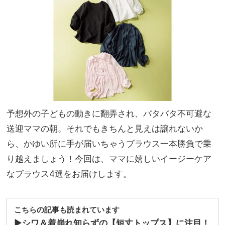
迎・
家族
公園
旅】
etc.
を
ママ
の日
常に
ハマ
る
「名
品」
予想外の子どもの動きに翻弄され、バタバタ不可避な
を厳
選！
送迎ママの朝。それでもきちんと見えは譲れないか
ら、かゆい所に手が届いちゃうブラウス一本勝負で乗
り越えましょう！今回は、ママに嬉しいイージーケア
なブラウス4選をお届けします。
こちらの記事も読まれています
▶︎
シワ＆着崩れ知らずの【短丈トップス】に注目！