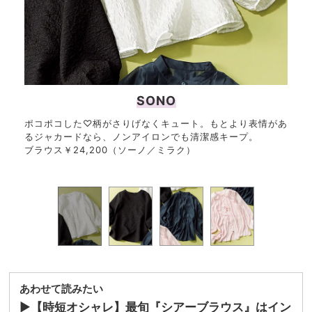
SONO
ポコポコした♡柄がさりげなくキュート。もとより表情があ
繊細
るジャカードなら、ノンアイロンでも清潔感キープ。
ない
ブラウス￥24,200（ソーノ／ミラク）
ブラ
あわせて読みたい
▶︎
【時短オシャレ】最旬『シアーブラウス』はイン