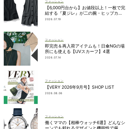
ファッション
【6,000円台から】お値段以上！一枚で完
結する『夏ジレ』が二の腕・ヒップカバ
ーに大活躍
2026.07.19
ファッション
即完売＆再入荷アイテムも！日傘NGの場
所にも使える【UVスカーフ】4選
2026.07.14
ファッション
【VERY 2026年9月号】SHOP LIST
2026.08.06
ファッション
働くママの【相棒ウォッチ6選】どんなシ
ーンでも頼れるデザインと機能性で厳