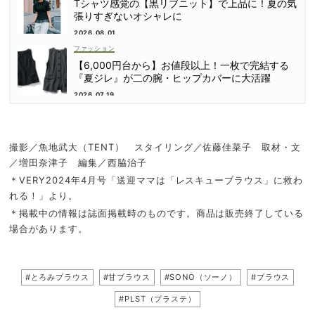
Tシャツ感覚の【黒リブニット】で上品に！夏の気
張りすぎないオシャレに
2026.08.01
ファッション
【6,000円台から】お値段以上！一枚で完結する
『夏ジレ』が二の腕・ヒップカバーに大活躍
2026.07.19
撮影／魚地武大（TENT） スタイリング／佐藤佳菜子 取材・文
／増田奈津子 編集／西脇治子
＊VERY2024年4月号「送迎ママは「レスキューブラウス」に救わ
れる！」より。
＊掲載中の情報は誌面掲載時のものです。商品は販売終了している
場合があります。
#とろみブラウス
#甘ブラウス
#SONO（ソーノ）
#ブラウス
#PLST（プラステ）