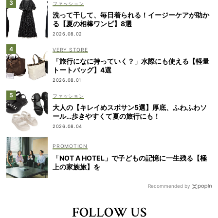
ファッション
洗って干して、毎日着られる！イージーケアが助か
る【夏の相棒ワンピ】8選
2026.08.02
VERY STORE
「旅行になに持っていく？」水際にも使える【軽量
トートバッグ】4選
2026.08.01
ファッション
大人の【キレイめスポサン5選】厚底、ふわふわソ
ール…歩きやすくて夏の旅行にも！
2026.08.04
「NOT A HOTEL」で子どもの記憶に一生残る【極
上の家族旅】を
Recommended by
FOLLOW US