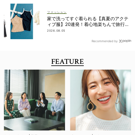
ファッション
家で洗ってすぐ着られる【真夏のアクテ
ィブ服】20連発！着心地楽ちんで旅行・
帰省にも◎
2026.08.05
Recommended by
FEATURE