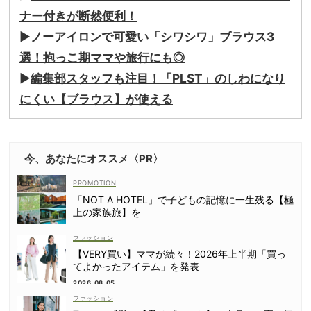
ナー付きが断然便利！
▶︎
ノーアイロンで可愛い「シワシワ」ブラウス3
選！抱っこ期ママや旅行にも◎
▶︎
編集部スタッフも注目！「PLST」のしわになり
にくい【ブラウス】が使える
今、あなたにオススメ〈PR〉
「NOT A HOTEL」で子どもの記憶に一生残る【極
上の家族旅】を
ファッション
【VERY買い】ママが続々！2026年上半期「買っ
てよかったアイテム」を発表
2026.08.05
ファッション