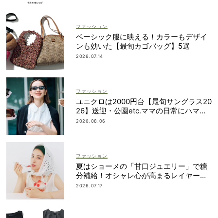
ファッション
ベーシック服に映える！カラーもデザイ
ンも効いた【最旬カゴバッグ】5選
2026.07.14
ファッション
ユニクロは2000円台【最旬サングラス20
26】送迎・公園etc.ママの日常にハマる
「名品」を厳選！
2026.08.06
ファッション
夏はショーメの「甘口ジュエリー」で糖
分補給！オシャレ心が高まるレイヤード
術
2026.07.17