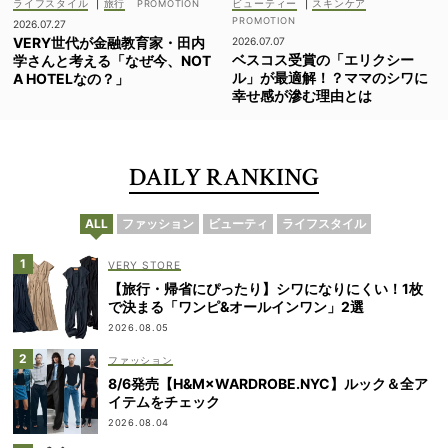
ライフスタイル
|
旅行
ビューティー
|
スキンケア
2026.07.27
VERY世代が金融教育家・田内
2026.07.07
ベスコス受賞の「エリクシー
学さんと考える「なぜ今、NOT
ル」が最適解！？ママのシワに
A HOTELなの？」
幸せ感が滲む理由とは
DAILY RANKING
ALL
ファッション
ビューティ
ライフスタイル
VERY STORE
【旅行・帰省にぴったり】シワになりにくい！1枚
で決まる「ワンピ&オールインワン」2選
2026.08.05
ファッション
8/6発売【H&M×WARDROBE.NYC】ルック＆全ア
イテムをチェック
2026.08.04