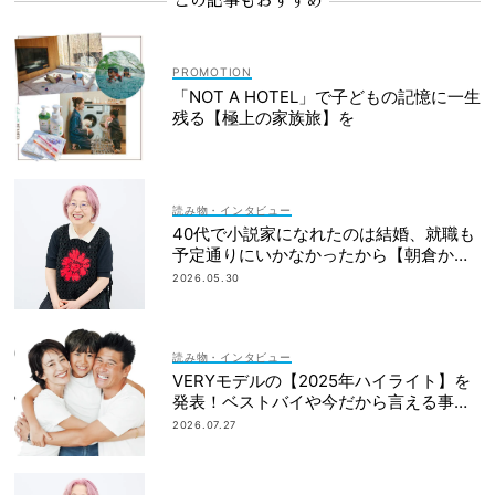
この記事もおすすめ
「NOT A HOTEL」で子どもの記憶に一生
残る【極上の家族旅】を
読み物・インタビュー
40代で小説家になれたのは結婚、就職も
予定通りにいかなかったから【朝倉かす
みさん】
2026.05.30
読み物・インタビュー
VERYモデルの【2025年ハイライト】を
発表！ベストバイや今だから言える事件
簿も大公開
2026.07.27