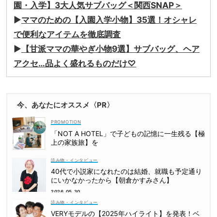
園・入学】3大人気サブバッグ＜関西SNAP＞
▶︎
ママのための【入園入学小物】35選！オシャレ
で便利なアイテムを徹底調査
▶︎
【甘派ママの華やぎ小物9選】サブバッグ、ヘア
アクセ…品よく盛れるものだけ♡
今、あなたにオススメ〈PR〉
「NOT A HOTEL」で子どもの記憶に一生残る【極
上の家族旅】を
読み物・インタビュー
40代で小説家になれたのは結婚、就職も予定通り
にいかなかったから【朝倉かすみさん】
2026.05.30
読み物・インタビュー
VERYモデルの【2025年ハイライト】を発表！ベ