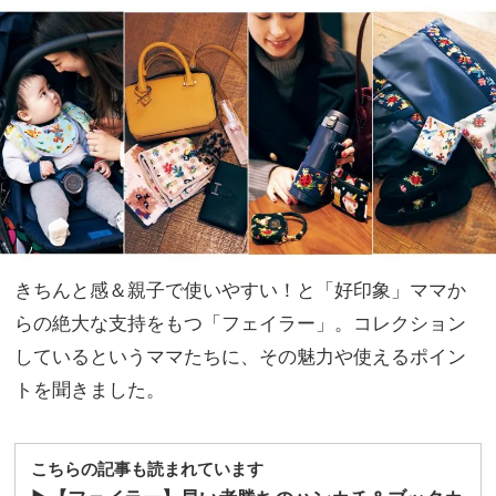
好き
家族
小物
旅】
を拝
を
見！
きちんと感＆親子で使いやすい！と「好印象」ママか
らの絶大な支持をもつ「フェイラー」。コレクション
しているというママたちに、その魅力や使えるポイン
トを聞きました。
こちらの記事も読まれています