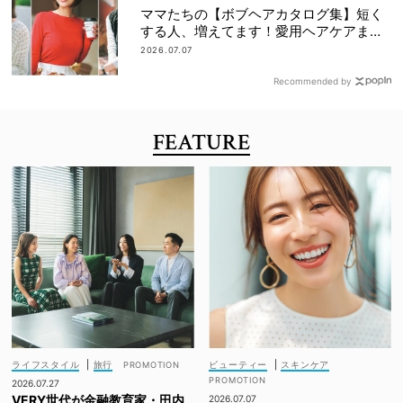
ママたちの【ボブヘアカタログ集】短く
する人、増えてます！愛用ヘアケアまで
全部見せ
2026.07.07
Recommended by
FEATURE
ライフスタイル
|
旅行
ビューティー
|
スキンケア
2026.07.27
VERY世代が金融教育家・田内
2026.07.07