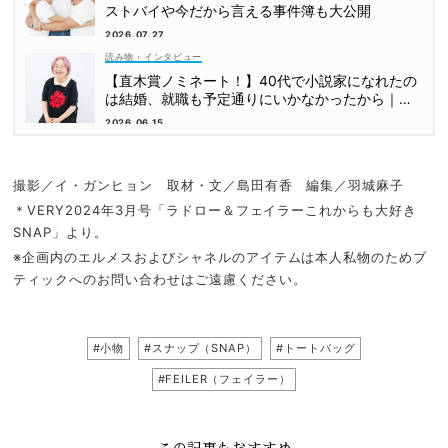
ストバイや今だから言える事件簿も大公開
2026.07.27
読み物・インタビュー
【直木賞ノミネート！】40代で小説家になれたの
は結婚、就職も予定通りにいかなかったから｜朝
倉かすみさん
2026.06.15
撮影／イ・ガンヒョン 取材・文／島田有香 編集／羽城麻子
＊VERY2024年3月号「ラドロー＆フェイラーこれからも大好き
SNAP」より。
※企画内のエルメスおよびシャネルのアイテムは本人私物のためブ
ティックへのお問い合わせはご遠慮ください。
#小物
#スナップ（SNAP）
#トートバッグ
#FEILER（フェイラー）