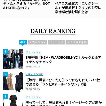
ベスコス受賞の「エリクシー
学さんと考える「なぜ今、NOT
ル」が最適解！？ママのシワに
A HOTELなの？」
幸せ感が滲む理由とは
DAILY RANKING
ALL
ファッション
ビューティ
ライフスタイル
ファッション
8/6発売【H&M×WARDROBE.NYC】ルック＆全ア
イテムをチェック
2026.08.04
VERY STORE
【旅行・帰省にぴったり】シワになりにくい！1枚
で決まる「ワンピ&オールインワン」2選
2026.08.05
ファッション
洗って干して、毎日着られる！イージーケアが助か