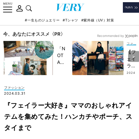
#一生ものジュエリー
#Tシャツ
#紫外線（UV）対策
今、あなたにオススメ〈PR〉
Recommended by
ファッション
「N
【フ
OT
ェイ
A
ラー
HO
沼】
2024
TEL
.03.2
“つ
9
」で
い集
ファッション
子ど
めち
2024.03.31
もの
ゃ
記憶
『フェイラー大好き』ママのおしゃれアイ
う”
に一
ネイ
テムを集めてみた！ハンカチやポーチ、ス
生残
ビー
る
タイまで
ママ
【極
の大
上の