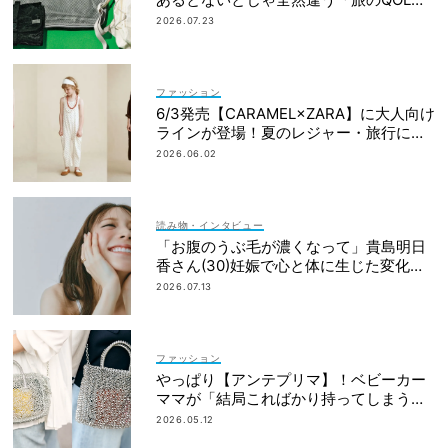
上げアイテム」
2026.07.23
ファッション
6/3発売【CARAMEL×ZARA】に大人向け
ラインが登場！夏のレジャー・旅行にも
おすすめ
2026.06.02
読み物・インタビュー
「お腹のうぶ毛が濃くなって」貴島明日
香さん(30)妊娠で心と体に生じた変化も
「愛しいです」
2026.07.13
ファッション
やっぱり【アンテプリマ】！ベビーカー
ママが「結局こればかり持ってしまう」
納得の理由
2026.05.12