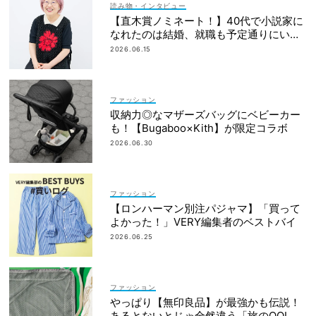
読み物・インタビュー
【直木賞ノミネート！】40代で小説家に
なれたのは結婚、就職も予定通りにいか
なかったから｜朝倉かすみさん
2026.06.15
ファッション
収納力◎なマザーズバッグにベビーカー
も！【Bugaboo×Kith】が限定コラボ
2026.06.30
ファッション
【ロンハーマン別注パジャマ】「買って
よかった！」VERY編集者のベストバイ
2026.06.25
ファッション
やっぱり【無印良品】が最強かも伝説！
あるとないとじゃ全然違う「旅のQOL爆