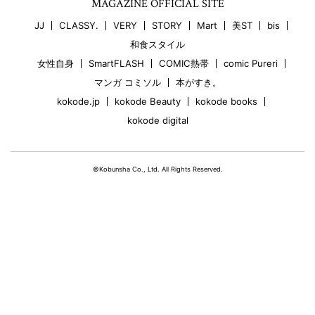
MAGAZINE OFFICIAL SITE
JJ
CLASSY.
VERY
STORY
Mart
美ST
bis
和食スタイル
女性自身
SmartFLASH
COMIC熱帯
comic Pureri
マンガ コミソル
本がすき。
kokode.jp
kokode Beauty
kokode books
kokode digital
©Kobunsha Co., Ltd. All Rights Reserved.