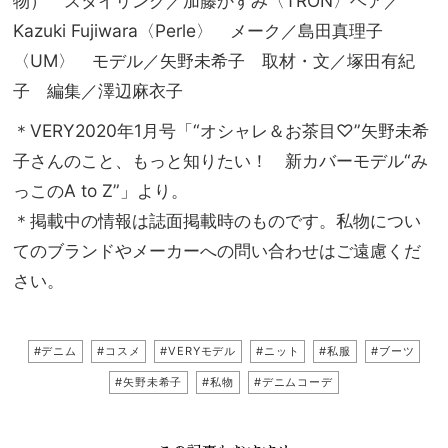
物） スタイリング／加藤かすみ〈TRON〉ヘア／
Kazuki Fujiwara〈Perle〉 メーク／島田真理子
〈UM〉 モデル／矢野未希子 取材・文／塚田有紀
子 編集／澤辺麻衣子
＊VERY2020年1月号「“オシャレ＆お茶目♡”矢野未希
子さんのこと、もっと知りたい！ 新カバーモデル“み
っこのA to Z”」より。
＊掲載中の情報は誌面掲載時のものです。私物につい
てのブランドやメーカーへの問い合わせはご遠慮くだ
さい。
#デニム
#コスメ
#VERYモデル
#ニット
#私服
#ブーツ
#矢野未希子
#私物
#デニムコーデ