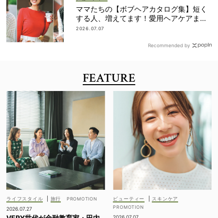
ママたちの【ボブヘアカタログ集】短く
する人、増えてます！愛用ヘアケアまで
全部見せ
2026.07.07
Recommended by
FEATURE
ライフスタイル
|
旅行
ビューティー
|
スキンケア
2026.07.27
VERY世代が金融教育家・田内
2026.07.07