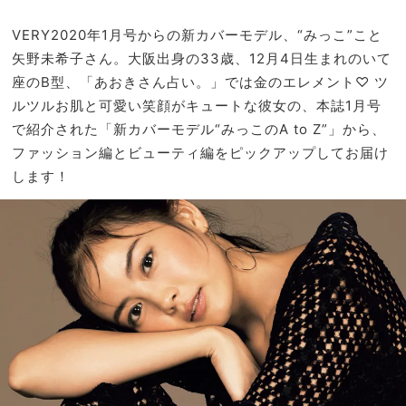
「ミ
家族
ニバ
旅】
VERY2020年1月号からの新カバーモデル、“みっこ”こと
ッ
を
矢野未希子さん。大阪出身の33歳、12月4日生まれのいて
グ」
座のB型、「あおきさん占い。」では金のエレメント♡ ツ
3選
ルツルお肌と可愛い笑顔がキュートな彼女の、本誌1月号
で紹介された「新カバーモデル“みっこのA to Z”」から、
ファッション編とビューティ編をピックアップしてお届け
します！