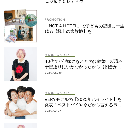
この記事もおすすめ
「NOT A HOTEL」で子どもの記憶に一生
残る【極上の家族旅】を
読み物・インタビュー
40代で小説家になれたのは結婚、就職も
予定通りにいかなかったから【朝倉かす
みさん】
2026.05.30
読み物・インタビュー
VERYモデルの【2025年ハイライト】を
発表！ベストバイや今だから言える事件
簿も大公開
2026.07.27