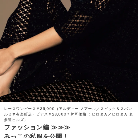
レースワンピース￥39,000（アルディー ノアール／スピック＆スパン
ルミネ有楽町店）ピアス￥28,000＊片耳価格（ ヒロタカ／ヒロタカ 表
参道ヒルズ）
ファッション編
≫≫
≫
みっこの私服を公開！