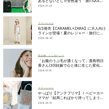
あるとないとじゃ全然違う「旅のQOL爆
上げアイテム」
2026.07.23
ファッション
6/3発売【CARAMEL×ZARA】に大人向け
ラインが登場！夏のレジャー・旅行にも
おすすめ
2026.06.02
読み物・インタビュー
「お腹のうぶ毛が濃くなって」貴島明日
香さん(30)妊娠で心と体に生じた変化も
「愛しいです」
2026.07.13
ファッション
やっぱり【アンテプリマ】！ベビーカー
ママが「結局こればかり持ってしまう」
納得の理由
2026.05.12