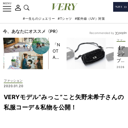
#一生ものジュエリー
#Tシャツ
#紫外線（UV）対策
今、あなたにオススメ〈PR〉
Recommended by
ファッション
「N
【ア
OT
ンテ
A
プリ
HO
マ】
2026
TEL
.07.2
新作
0
」で
も！
ファッション
子ど
ジュ
2020.01.20
もの
エリ
記憶
VERYモデル“みっこ”こと矢野未希子さんの
ーを
に一
足す
私服コーデ＆私物を公開！
生残
感覚
る
で楽
【極
しむ
上の