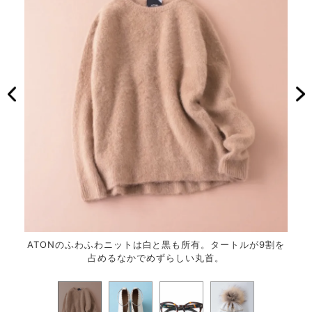
。
ATONのふわふわニットは白と黒も所有。タートルが9割を
足元
占めるなかでめずらしい丸首。