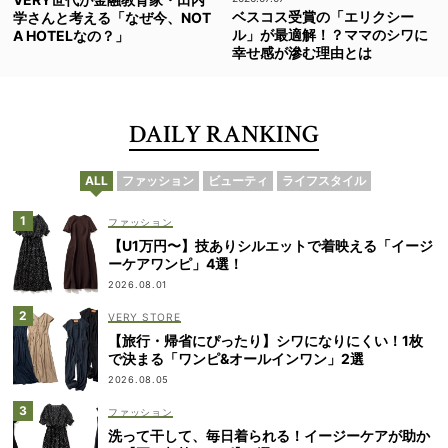
ベスコス受賞の「エリクシー
学さんと考える「なぜ今、NOT
ル」が最適解！？ママのシワに
A HOTELなの？」
幸せ感が滲む理由とは
DAILY RANKING
ALL
ファッション
ビューティ
ライフスタイル
ファッション
【U1万円〜】技ありシルエットで着映える「イージ
ーケアワンピ」4選！
2026.08.01
VERY STORE
【旅行・帰省にぴったり】シワになりにくい！1枚
で決まる「ワンピ&オールインワン」2選
2026.08.05
ファッション
洗って干して、毎日着られる！イージーケアが助か