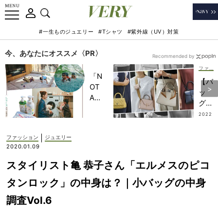
#一生ものジュエリー
#Tシャツ
#紫外線（UV）対策
今、あなたにオススメ〈PR〉
Recommended by
ファッション
「N
【バ
OT
ッ
A
グ】
HO
は
2022
TEL
.08.1
「ワ
7
」で
ンハ
|
ファッション
ジュエリー
子ど
ンド
2020.01.09
もの
ル＆
記憶
スタイリスト亀 恭子さん「エルメスのピコ
斜め
に一
が
タンロック」の中身は？｜小バッグの中身
生残
け」
る
調査Vol.6
が
【極
旬！
上の