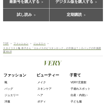
最新号を購入する
デジタル版を購入する
試し読み
定期購読
TOP
ファッション
ジュエリー
スタイリスト亀 恭子さん「エルメスのピコタンロック」の中身は？｜小バッグの中身調
査Vol.6
ファッション
ビューティー
子育て
靴
メイク
VERY児童館
バッグ
スキンケア
子連れスポット
ジュエリー
ヘア
出産・内祝い
洋服
ボディ
子ども服