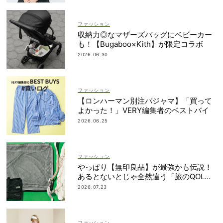
ファッション
収納力◎なマザーズバッグにベビーカー
も！【Bugaboo×Kith】が限定コラボ
2026.06.30
ファッション
【ロンハーマン別注パジャマ】「買って
よかった！」VERY編集者のベストバイ
2026.06.25
ファッション
やっぱり【無印良品】が最強かも伝説！
あるとないとじゃ全然違う「旅のQOL爆
上げアイテム」
2026.07.23
ファッション