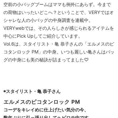
かっ
空前の小バッグブームはママも例外にあらず。今まで
家族
ちり
旅】
の荷物はいったいどこへ？ということで、VERYではオ
すぎ
を
ない
シャレな人の小バッグの中身調査を連載中。
がち
VERYwebでは、その人らしさが感じられるアイテムを
ょう
中心にPick Upしてご紹介しています。
どい
い
Vol.6は、スタイリスト・亀 恭子さんの「エルメスのピ
コタンロック PM」の中身。いつも麗しい亀さんはバッ
グの中身にも美の秘訣が詰まってました♡
◉スタイリスト・亀 恭子さん
エルメスのピコタンロック
PM
コーデをキレイめに仕上げたい気分の今、
数年ぶりに引っ張り出してヘビロテ中です