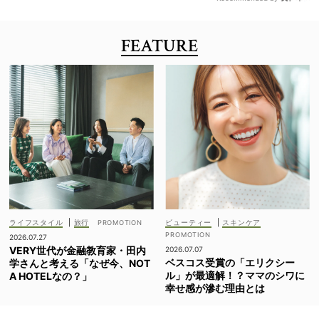
FEATURE
ライフスタイル
|
旅行
ビューティー
|
スキンケア
2026.07.27
VERY世代が金融教育家・田内
2026.07.07
ベスコス受賞の「エリクシー
学さんと考える「なぜ今、NOT
ル」が最適解！？ママのシワに
A HOTELなの？」
幸せ感が滲む理由とは