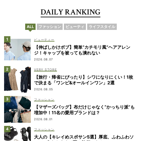
DAILY RANKING
ALL
ファッション
ビューティ
ライフスタイル
ビューティー
【伸ばしかけボブ】簡単“カチモリ風”ヘアアレン
ジ！キャップを被っても潰れない
2026.08.07
VERY STORE
【旅行・帰省にぴったり】シワになりにくい！1枚
で決まる「ワンピ&オールインワン」2選
2026.08.05
ファッション
【マザーズバッグ】布だけじゃなく“かっちり派”も
増加中！11名の愛用ブランドは？
2026.08.01
ファッション
大人の【キレイめスポサン5選】厚底、ふわふわソ