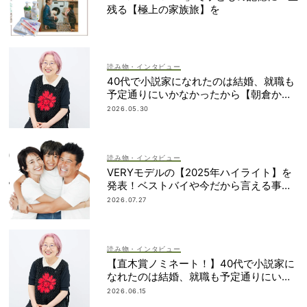
残る【極上の家族旅】を
読み物・インタビュー
40代で小説家になれたのは結婚、就職も
予定通りにいかなかったから【朝倉かす
みさん】
2026.05.30
読み物・インタビュー
VERYモデルの【2025年ハイライト】を
発表！ベストバイや今だから言える事件
簿も大公開
2026.07.27
読み物・インタビュー
【直木賞ノミネート！】40代で小説家に
なれたのは結婚、就職も予定通りにいか
なかったから｜朝倉かすみさん
2026.06.15