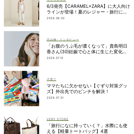
6/3発売【CARAMEL×ZARA】に大人向け
ラインが登場！夏のレジャー・旅行にも
おすすめ
2026.06.02
読み物・インタビュー
「お腹のうぶ毛が濃くなって」貴島明日
香さん(30)妊娠で心と体に生じた変化も
「愛しいです」
2026.07.13
子育て
ママたちに欠かせない【ぐずり対策グッ
ズ】外出先でのピンチを解決！
2026.07.31
VERY STORE
「旅行になに持っていく？」水際にも使
える【軽量トートバッグ】4選