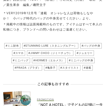
／栗生果奈 編集／磯野文子
＊VERY2019年12月号「連載 オシャレな人は荷物もしなや
か！ 小バッグ時代のバッグの中身見せてください」より。
＊掲載中の情報は誌面掲載時のものです。アイテムはすべて本人の
私物につき、ブランドへの問い合わせはご遠慮ください。
#ミニ財布
#STUNNING LURE（スタニングルアー）
#バッグの中身
#スマホ
#JIMMY CHOO（ジミーチュウ）
#ジュエリー
#ミニバッグ
#HERMES（エルメス）
#ミニバッグの中身
#PRADA（プラダ）
#亀恭子
#スタイリスト
#連載
この記事もおすすめ
「NOT A HOTEL」で子どもの記憶に一生