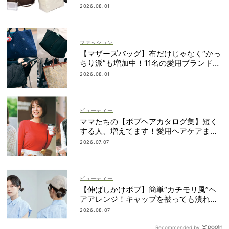
2026.08.01
ファッション
【マザーズバッグ】布だけじゃなく“かっ
ちり派”も増加中！11名の愛用ブランド
は？
2026.08.01
ビューティー
ママたちの【ボブヘアカタログ集】短く
する人、増えてます！愛用ヘアケアまで
全部見せ
2026.07.07
ビューティー
【伸ばしかけボブ】簡単“カチモリ風”ヘ
アアレンジ！キャップを被っても潰れな
い
2026.08.07
Recommended by