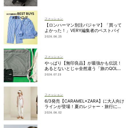
ファッション
【ロンハーマン別注パジャマ】「買って
よかった！」VERY編集者のベストバイ
2026.06.25
ファッション
やっぱり【無印良品】が最強かも伝説！
あるとないとじゃ全然違う「旅のQOL爆
上げアイテム」
2026.07.23
ファッション
6/3発売【CARAMEL×ZARA】に大人向け
ラインが登場！夏のレジャー・旅行にも
おすすめ
2026.06.02