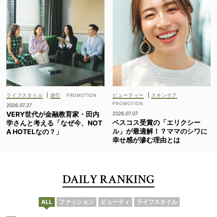
ライフスタイル
|
旅行
ビューティー
|
スキンケア
2026.07.27
VERY世代が金融教育家・田内
2026.07.07
ベスコス受賞の「エリクシー
学さんと考える「なぜ今、NOT
ル」が最適解！？ママのシワに
A HOTELなの？」
幸せ感が滲む理由とは
DAILY RANKING
ALL
ファッション
ビューティ
ライフスタイル