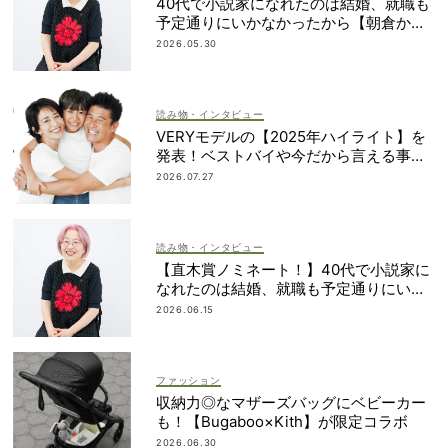
40代で小説家になれたのは結婚、就職も
予定通りにいかなかったから【朝倉かす
みさん】
2026.05.30
読み物・インタビュー
VERYモデルの【2025年ハイライト】を
発表！ベストバイや今だから言える事件
簿も大公開
2026.07.27
読み物・インタビュー
【直木賞ノミネート！】40代で小説家に
なれたのは結婚、就職も予定通りにいか
なかったから｜朝倉かすみさん
2026.06.15
ファッション
収納力◎なマザーズバッグにベビーカー
も！【Bugaboo×Kith】が限定コラボ
2026.06.30