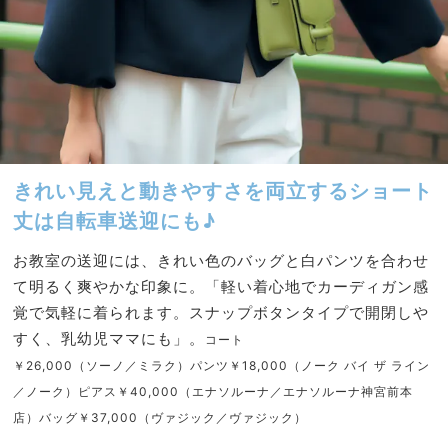
きれい見えと動きやすさを両立するショート
丈は自転車送迎にも♪
お教室の送迎には、きれい色のバッグと白パンツを合わせ
て明るく爽やかな印象に。「軽い着心地でカーディガン感
覚で気軽に着られます。スナップボタンタイプで開閉しや
すく、乳幼児ママにも」。
コート
￥26,000（ソーノ／ミラク）パンツ￥18,000（ノーク バイ ザ ライン
／ノーク）ピアス￥40,000（エナソルーナ／エナソルーナ神宮前本
店）バッグ￥37,000（ヴァジック／ヴァジック）