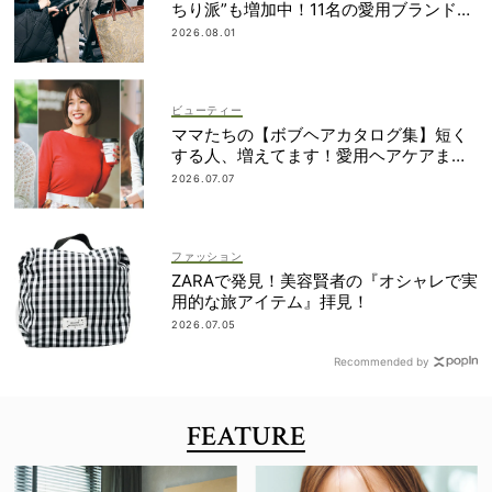
ちり派”も増加中！11名の愛用ブランド
は？
2026.08.01
ビューティー
ママたちの【ボブヘアカタログ集】短く
する人、増えてます！愛用ヘアケアまで
全部見せ
2026.07.07
ファッション
ZARAで発見！美容賢者の『オシャレで実
用的な旅アイテム』拝見！
2026.07.05
Recommended by
FEATURE