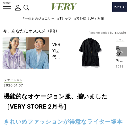
#一生ものジュエリー
#Tシャツ
#紫外線（UV）対策
今、あなたにオススメ〈PR〉
Recommended by
ファッション
VER
夏
Y世
の“
代が
ちゃ
金融
んと
2026
教育
.07.17
して
家・
る”
ファッション
田内
は
2020.01.07
学さ
『半
んと
機能的なオケージョン服、揃いました
袖ジ
考え
ャケ
［VERY STORE 2月号］
る
ッ
「な
ト』
ぜ
きれいめファッションが得意なライター塚本
で解
今、