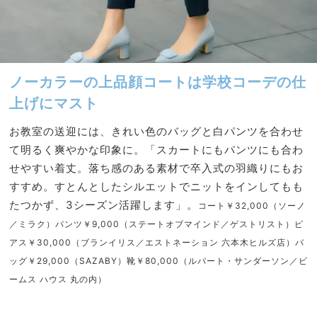
ノーカラーの上品顔コートは学校コーデの仕
上げにマスト
お教室の送迎には、きれい色のバッグと白パンツを合わせ
て明るく爽やかな印象に。「スカートにもパンツにも合わ
せやすい着丈。落ち感のある素材で卒入式の羽織りにもお
すすめ。すとんとしたシルエットでニットをインしてもも
たつかず、3シーズン活躍します」。
コート￥32,000（ソーノ
／ミラク）パンツ￥9,000（ステートオブマインド／ゲストリスト）ピ
アス￥30,000（ブランイリス／エストネーション 六本木ヒルズ店）バ
ッグ￥29,000（SAZABY）靴￥80,000（ルパート・サンダーソン／ビ
ームス ハウス 丸の内）