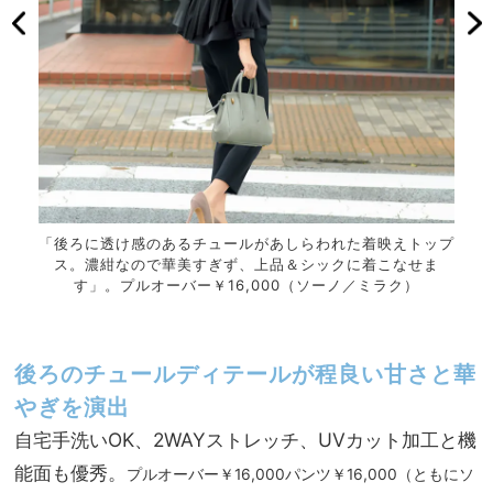
の後ろ
「後ろに透け感のあるチュールがあしらわれた着映えトップ
「ス
シック
ス。濃紺なので華美すぎず、上品＆シックに着こなせま
がゴ
ミラ
す」。プルオーバー￥16,000（ソーノ／ミラク）
な
後ろのチュールディテールが程良い甘さと華
やぎを演出
自宅手洗いOK、2WAYストレッチ、UVカット加工と機
能面も優秀。
プルオーバー￥16,000パンツ￥16,000（ともにソ