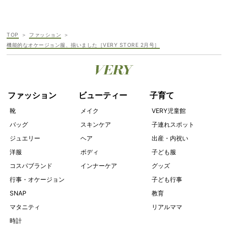
TOP
ファッション
機能的なオケージョン服、揃いました［VERY STORE 2月号］
ファッション
ビューティー
子育て
靴
メイク
VERY児童館
バッグ
スキンケア
子連れスポット
ジュエリー
ヘア
出産・内祝い
洋服
ボディ
子ども服
コスパブランド
インナーケア
グッズ
行事・オケージョン
子ども行事
SNAP
教育
マタニティ
リアルママ
時計