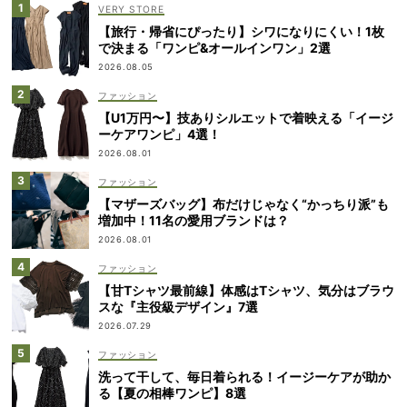
VERY STORE
【旅行・帰省にぴったり】シワになりにくい！1枚
で決まる「ワンピ&オールインワン」2選
2026.08.05
ファッション
【U1万円〜】技ありシルエットで着映える「イージ
ーケアワンピ」4選！
2026.08.01
ファッション
【マザーズバッグ】布だけじゃなく“かっちり派”も
増加中！11名の愛用ブランドは？
2026.08.01
ファッション
【甘Tシャツ最前線】体感はTシャツ、気分はブラウ
スな『主役級デザイン』7選
2026.07.29
ファッション
洗って干して、毎日着られる！イージーケアが助か
る【夏の相棒ワンピ】8選