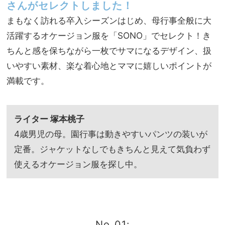
決！
さんがセレクトしました！
NO
黒で
T A
まもなく訪れる卒入シーズンはじめ、母行事全般に大
も重
HO
活躍するオケージョン服を「SONO」でセレクト！き
く見
TEL
えな
ちんと感を保ちながら一枚でサマになるデザイン、扱
な
い選
の？
いやすい素材、楽な着心地とママに嬉しいポイントが
び方
」
満載です。
ライター 塚本桃子
4歳男児の母。園行事は動きやすいパンツの装いが
定番。ジャケットなしでもきちんと見えて気負わず
使えるオケージョン服を探し中。
No_01: