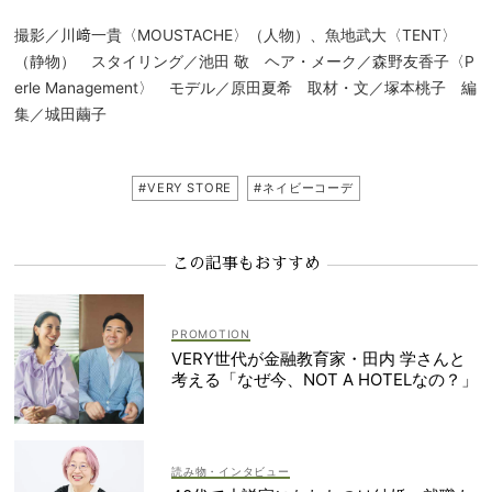
撮影／川﨑一貴〈MOUSTACHE〉（人物）、魚地武大〈TENT〉
（静物） スタイリング／池田 敬 ヘア・メーク／森野友香子〈P
erle Management〉 モデル／原田夏希 取材・文／塚本桃子 編
集／城田繭子
#VERY STORE
#ネイビーコーデ
この記事もおすすめ
VERY世代が金融教育家・田内 学さんと
考える「なぜ今、NOT A HOTELなの？」
読み物・インタビュー