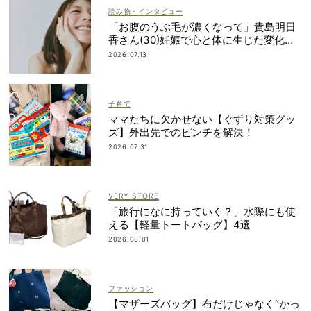
読み物・インタビュー
「お腹のうぶ毛が濃くなって」貴島明日
香さん(30)妊娠で心と体に生じた変化も
「愛しいです」
2026.07.13
子育て
ママたちに欠かせない【ぐずり対策グッ
ズ】外出先でのピンチを解決！
2026.07.31
VERY STORE
「旅行になに持っていく？」水際にも使
える【軽量トートバッグ】4選
2026.08.01
ファッション
【マザーズバッグ】布だけじゃなく“かっ