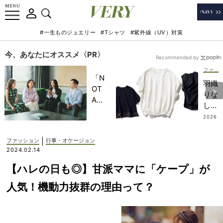
#一生ものジュエリー
#Tシャツ
#紫外線（UV）対策
今、あなたにオススメ〈PR〉
Recommended by
ファッション
「N
羽織
OT
りな
A
しで
HO
も気
2026
TEL
.07.14
後れ
」で
しな
|
ファッション
行事・オケージョン
子ど
い！
2024.02.14
もの
一枚
記憶
【ハレの日も◎】甘派ママに「ケープ」が
で品
に一
よく
人気！機動力抜群の理由って？
生残
今っ
る
ぽい
【極
【白
上の