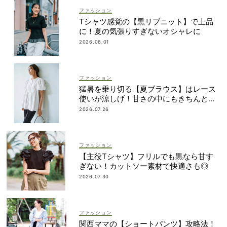
ファッション
Tシャツ感覚の【黒リブニット】で上品
に！夏の気張りすぎないオシャレに
2026.08.01
ファッション
猛暑を乗り切る【夏ブラウス】はレース
使いが涼しげ！甘さの中にもきちんと感
を
2026.07.26
ファッション
【主役Tシャツ】フリルでも黒なら甘す
ぎない！カットソー素材で快適さも◎
2026.07.30
ファッション
関西ママの【ショートパンツ】攻略法！