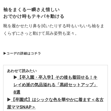
袖をまくる一瞬さえ惜しい
おでかけ時もテキパキ動ける
靴を履かせたり鼻を拭いたりする時もいちいち袖をま
くらずにさっと動けて屈み姿勢も楽々。
▶︎コーデの詳細はコチラ
あわせて読みたい
▶︎
【卒入園・卒入学】その後も着回せる！キ
レイめ派の気品溢れる「黒紺セットアップ」
8選
▶︎
【卒園式】はシックな色を華やかに着ます＜名古
屋ママSNAP＞