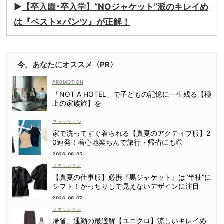
▶︎
【卒入園･卒入学】“NOジャケット”派のキレイめ
は『ベスト×パンツ』が正解！
今、あなたにオススメ〈PR〉
「NOT A HOTEL」で子どもの記憶に一生残る【極
上の家族旅】を
ファッション
家で洗ってすぐ着られる【真夏のアクティブ服】2
0連発！着心地楽ちんで旅行・帰省にも◎
2026.08.05
ファッション
【真夏の仕事服】必携『黒ジャケット』は“半袖”に
シフト！かっちりして見えないデザインに注目
2026.08.07
ファッション
帰省、通勤の最適解【ユニクロ】涼しいキレイめ