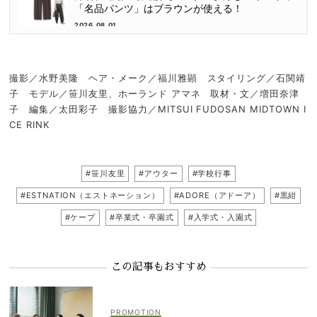
「名品パンツ」はブラウンが使える！
2026.08.01
撮影／水野美隆 ヘア・メーク／福川雅顕 スタイリング／石関靖
子 モデル／笹川友里、ホーランド アマネ 取材・文／増田奈津
子 編集／太田彩子 撮影協力／MITSUI FUDOSAN MIDTOWN I
CE RINK
#笹川友里
#アウター
#学校行事
#ESTNATION（エストネーション）
#ADORE（アドーア）
#黒紺
#ケープ
#卒業式・卒園式
#入学式・入園式
この記事もおすすめ