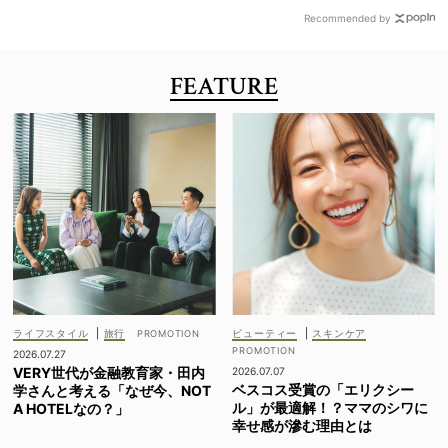
Recommended by
FEATURE
ライフスタイル
|
旅行
ビューティー
|
スキンケア
2026.07.27
VERY世代が金融教育家・田内
2026.07.07
ベスコス受賞の「エリクシー
学さんと考える「なぜ今、NOT
ル」が最適解！？ママのシワに
A HOTELなの？」
幸せ感が滲む理由とは