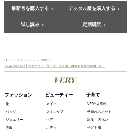
最新号を購入する
デジタル版を購入する
試し読み
定期購読
TOP
ファッション
洋服
【ハレの日も◎】甘派ママに「ケープ」が人気！機動力抜群の理由って？
ファッション
ビューティー
子育て
靴
メイク
VERY児童館
バッグ
スキンケア
子連れスポット
ジュエリー
ヘア
出産・内祝い
洋服
ボディ
子ども服