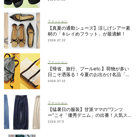
ファッション
【真夏の通勤シューズ】涼しげシアー素
材の「キレイめフラット」が最適解！
2026.07.22
ファッション
【帰省、旅行、プールetc.】荷物が多い
日こそ洒落る！今夏のお出かけ名品「ト
ート＆リュック」５選
2026.07.22
ファッション
【猛暑日の服装】甘派ママの“ワンツ
ー”こそ「優秀デニム」の出番！人気スタ
イリストが厳選
2026.07.11