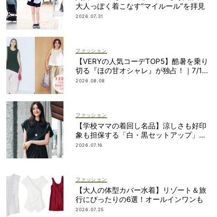
大人っぽく着こなす“マイルール”を拝見
2026.07.31
ファッション
【VERYの人気コーデTOP5】酷暑を乗り
切る『ほの甘オシャレ』が独占！｜7/1
1〜20
2026.08.08
ファッション
【学校ママの着回し名品】涼しさも好印
象も担保する「白・黒セットアップ」決
定版
2026.07.16
ファッション
【大人の体型カバー水着】リゾート＆旅
行にぴったりの6選！オールインワンも
2026.07.25