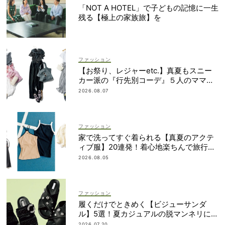
「NOT A HOTEL」で子どもの記憶に一生
残る【極上の家族旅】を
ファッション
【お祭り、レジャーetc.】真夏もスニー
カー派の『行先別コーデ』５人のママス
タイリストが直伝！
2026.08.07
ファッション
家で洗ってすぐ着られる【真夏のアクテ
ィブ服】20連発！着心地楽ちんで旅行・
帰省にも◎
2026.08.05
ファッション
履くだけでときめく【ビジューサンダ
ル】5選！夏カジュアルの脱マンネリに効
果大
2026.07.20