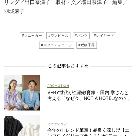
リング／出口奈津子 取材・文／増田奈津子 編集／
羽城麻子
#スニーカー
#ワンピース
#パンツ
#レイヤード
#マタニティコーデ
#近藤千尋
この記事もおすすめ
VERY世代が金融教育家・田内 学さんと
考える「なぜ今、NOT A HOTELなの？」
ファッション
今年のトレンド筆頭！品良く涼しげ【エ
ンブロイダリーブラウス】が“ワーママの