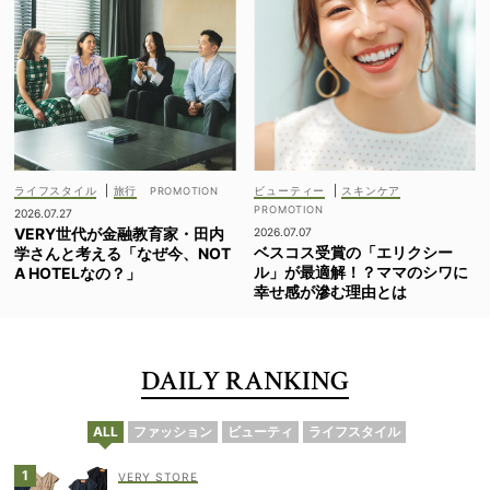
ライフスタイル
|
旅行
ビューティー
|
スキンケア
2026.07.27
VERY世代が金融教育家・田内
2026.07.07
ベスコス受賞の「エリクシー
学さんと考える「なぜ今、NOT
ル」が最適解！？ママのシワに
A HOTELなの？」
幸せ感が滲む理由とは
DAILY RANKING
ALL
ファッション
ビューティ
ライフスタイル
VERY STORE