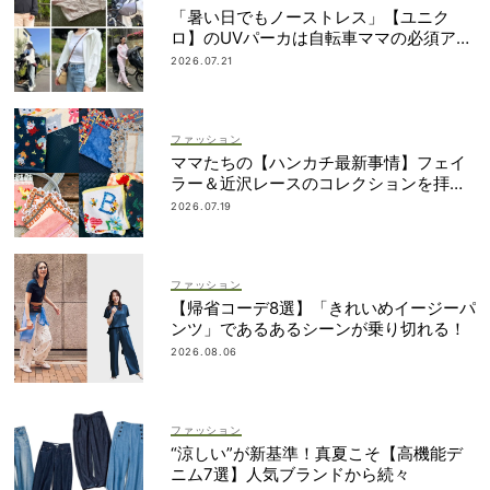
「暑い日でもノーストレス」【ユニク
ロ】のUVパーカは自転車ママの必須アイ
テム！
2026.07.21
ファッション
ママたちの【ハンカチ最新事情】フェイ
ラー＆近沢レースのコレクションを拝
見！
2026.07.19
ファッション
【帰省コーデ8選】「きれいめイージーパ
ンツ」であるあるシーンが乗り切れる！
2026.08.06
ファッション
“涼しい”が新基準！真夏こそ【高機能デ
ニム7選】人気ブランドから続々