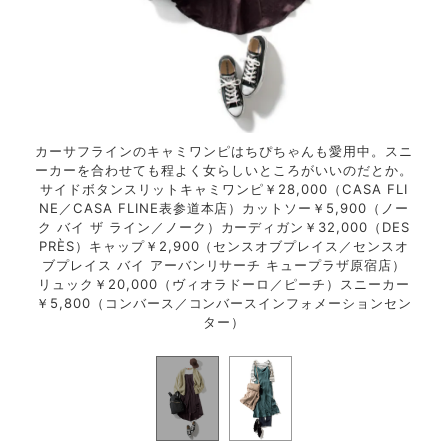
にワン
カーサフラインのキャミワンピはちぴちゃんも愛用中。スニ
妊娠
ニムで
ーカーを合わせても程よく女らしいところがいいのだとか。
ピを
ザラ／
サイドボタンスリットキャミワンピ￥28,000（CASA FLI
も新
ミノア
NE／CASA FLINE表参道本店）カットソー￥5,900（ノー
ザラ
（ユニ
ク バイ ザ ライン／ノーク）カーディガン￥32,000（DES
／ゲ
ージン
PRÈS）キャップ￥2,900（センスオブプレイス／センスオ
クロ
ピー
ブプレイス バイ アーバンリサーチ キュープラザ原宿店）
グ
ワ）
リュック￥20,000（ヴィオラドーロ／ピーチ）スニーカー
チ
￥5,800（コンバース／コンバースインフォメーションセン
ター）