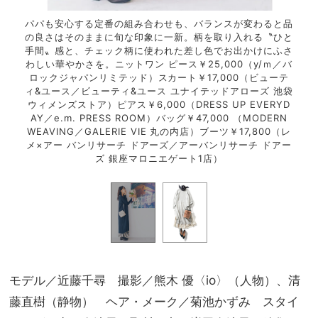
柔らか
パパも安心する定番の組み合わせも、バランスが変わると品
子連
きるの
の良さはそのままに旬な印象に一新。柄を取り入れる〝ひと
い雰
なって
手間〟感と、チェック柄に使われた差し色でお出かけにふさ
がう
れる。
わしい華やかさを。ニットワン ピース￥25,000（y/ｍ／バ
いて
カート
ロックジャパンリミテッド）スカート￥17,000（ビューテ
スリ
パン）
ィ&ユース／ビューティ&ユース ユナイテッドアローズ 池袋
￥3
000
ウィメンズストア）ピアス￥6,000（DRESS UP EVERYD
スカ
ィメン
AY／e.m. PRESS ROOM）バッグ￥47,000 （MODERN
（パ
ゴ）
WEAVING／GALERIE VIE 丸の内店）ブーツ￥17,800（レ
ズ
メ×アー バンリサーチ ドアーズ／アーバンリサーチ ドアー
ズ 銀座マロニエゲート1店）
モデル／近藤千尋 撮影／熊木 優〈io〉（人物）、清
藤直樹（静物） ヘア・メーク／菊池かずみ スタイ