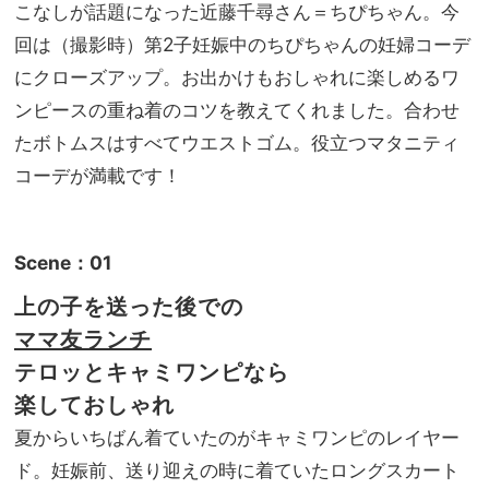
ト】
こなしが話題になった近藤千尋さん＝ちぴちゃん。今
NO
その
T A
回は（撮影時）第2子妊娠中のちぴちゃんの妊婦コーデ
後も
HO
にクローズアップ。お出かけもおしゃれに楽しめるワ
使え
TEL
る
ンピースの重ね着のコツを教えてくれました。合わせ
な
「水
の？
たボトムスはすべてウエストゴム。役立つマタニティ
着、
」
コーデが満載です！
バッ
グ、
UV
アイ
Scene：01
テム
etc.
上の子を送った後での
」！
ママ友ランチ
テロッとキャミワンピ
なら
楽しておしゃれ
夏からいちばん着ていたのがキャミワンピのレイヤー
ド。妊娠前、送り迎えの時に着ていたロングスカート