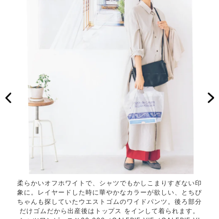
サフラ
柔らかいオフホワイトで、シャツでもかしこまりすぎない印
妊婦
るワイ
象に。レイヤードした時に華やかなカラーが欲しい、とちぴ
イン
ャザー
ちゃんも探していたウエストゴムのワイドパンツ。後ろ部分
ドパ
LINE
だけゴムだから出産後はトップス をインして着られます。
シャツ