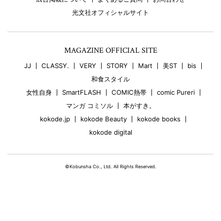
光文社オフィシャルサイト
MAGAZINE OFFICIAL SITE
JJ
CLASSY.
VERY
STORY
Mart
美ST
bis
和食スタイル
女性自身
SmartFLASH
COMIC熱帯
comic Pureri
マンガ コミソル
本がすき。
kokode.jp
kokode Beauty
kokode books
kokode digital
©Kobunsha Co., Ltd. All Rights Reserved.