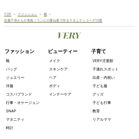
TOP
ファッション
靴
近藤千尋さんが実践！ワンピの重ね着で作るマタニティコーデ10選
ファッション
ビューティー
子育て
靴
メイク
VERY児童館
バッグ
スキンケア
子連れスポット
ジュエリー
ヘア
出産・内祝い
洋服
ボディ
子ども服
コスパブランド
インナーケア
グッズ
行事・オケージョン
子ども行事
SNAP
教育
マタニティ
リアルママ
時計