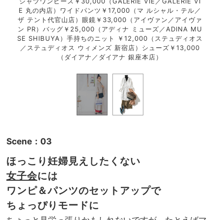
6,0
シャツワンピース￥30,000（GALERIE VIE／GALERIE VI
表参
ブリッ
E 丸の内店）ワイドパンツ￥17,000（マ ルシャル・テル／
00
宿店）
ザ テント代官山店）眼鏡￥33,000（アイヴァン／アイヴァ
クト
ズ￥1
ン PR）バッグ￥25,000（アディナ ミューズ／ADINA MU
バッ
）
SE SHIBUYA）手持ちのニット ￥12,000（ステュディオス
／ステュディオス ウィメンズ 新宿店）シューズ￥13,000
（ダイアナ／ダイアナ 銀座本店）
Scene：03
ほっこり妊婦見えしたくない
女子会
には
ワンピ＆パンツのセットアップで
ちょっぴりモードに
ちょっと見栄っ張りかもしれないですが、たとえばマ