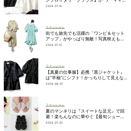
新定番”
2026.07.14
ファッション
街でも旅先でも活躍の「ワンピ＆セット
アップ」がやっぱり無敵！写真映えも着
回し力も◎
2026.07.13
ファッション
【真夏の仕事服】必携『黒ジャケット』
は“半袖”にシフト！かっちりして見えな
いデザインに注目
2026.08.07
ファッション
夏のマンネリは『スイートな足元』で回
避！楽ちんなのに華やぐ【最旬シューズ1
6選】
2026.07.30