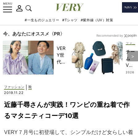
#一生ものジュエリー
#Tシャツ
#紫外線（UV）対策
今、あなたにオススメ〈PR〉
Recommended by
ファッション
VER
チー
Y世
ム
代が
VER
金融
Yの
2026
教育
.07.2
リア
6
家・
ル買
|
ファッション
靴
田内
い
2019.11.22
学さ
【旅
んと
近藤千尋さんが実践！ワンピの重ね着で作
のオ
考え
シャ
るマタニティコーデ10選
る
レ名
「な
品リ
ぜ
VERY７月号に初登場して、シンプルだけど女らしい着
ス
今、