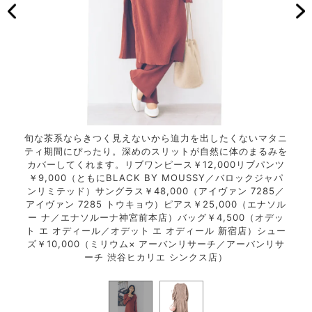
りしす
旬な茶系ならきつく見えないから迫力を出したくないマタニ
ゆと
げない
ティ期間にぴったり。深めのスリットが自然に体のまるみを
ぎな
に。小
カバーしてくれます。リブワンピース￥12,000リブパンツ
ラメ
ルモー
￥9,000（ともにBLACK BY MOUSSY／バロックジャパ
物と
ニット
ンリミテッド）サングラス￥48,000（アイヴァン 7285／
ドに
000
アイヴァン 7285 トウキョウ）ピアス￥25,000（エナソル
パン
店）シ
ー ナ／エナソルーナ神宮前本店）バッグ￥4,500（オデッ
（ロ
＆ユー
ト エ オディール／オデット エ オディール 新宿店）シュー
ュー
ズ￥10,000（ミリウム× アーバンリサーチ／アーバンリサ
ーチ 渋谷ヒカリエ シンクス店）