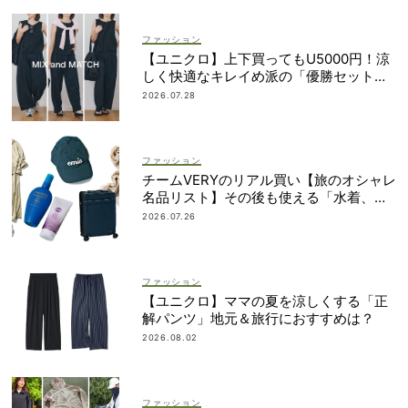
ファッション
【ユニクロ】上下買ってもU5000円！涼
しく快適なキレイめ派の「優勝セット」
は着回し力も
2026.07.28
ファッション
チームVERYのリアル買い【旅のオシャレ
名品リスト】その後も使える「水着、バ
ッグ、UVアイテムetc.」！
2026.07.26
ファッション
【ユニクロ】ママの夏を涼しくする「正
解パンツ」地元＆旅行におすすめは？
2026.08.02
ファッション