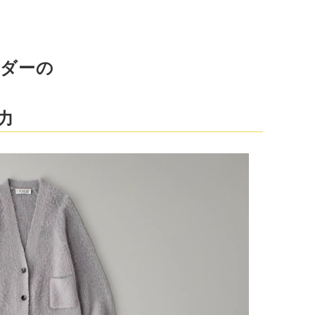
ダーの
力