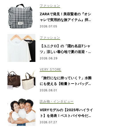
ファッション
ZARAで発見！美容賢者の『オシ
ャレで実用的な旅アイテム』拝
見！
2026.07.05
ファッション
【ユニクロ】の「隠れ名品Tシャ
ツ」涼しい着心地で夏の送迎・公
園にぴったり！
2026.06.29
VERY STORE
「旅行になに持っていく？」水際
にも使える【軽量トートバッグ】4
選
2026.08.01
読み物・インタビュー
VERYモデルの【2025年ハイライ
ト】を発表！ベストバイや今だか
ら言える事件簿も大公開
2026.07.27