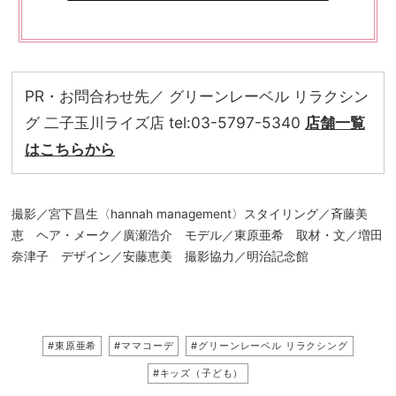
PR・お問合わせ先／ グリーンレーベル リラクシン
グ 二子玉川ライズ店 tel:03-5797-5340
店舗一覧
はこちらから
撮影／宮下昌生〈hannah management〉スタイリング／斉藤美
恵 ヘア・メーク／廣瀬浩介 モデル／東原亜希 取材・文／増田
奈津子 デザイン／安藤恵美 撮影協力／明治記念館
#東原亜希
#ママコーデ
#グリーンレーベル リラクシング
#キッズ（子ども）