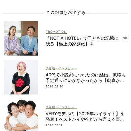
この記事もおすすめ
「NOT A HOTEL」で子どもの記憶に一生
残る【極上の家族旅】を
読み物・インタビュー
40代で小説家になれたのは結婚、就職も
予定通りにいかなかったから【朝倉かす
みさん】
2026.05.30
読み物・インタビュー
VERYモデルの【2025年ハイライト】を
発表！ベストバイや今だから言える事件
簿も大公開
2026.07.27