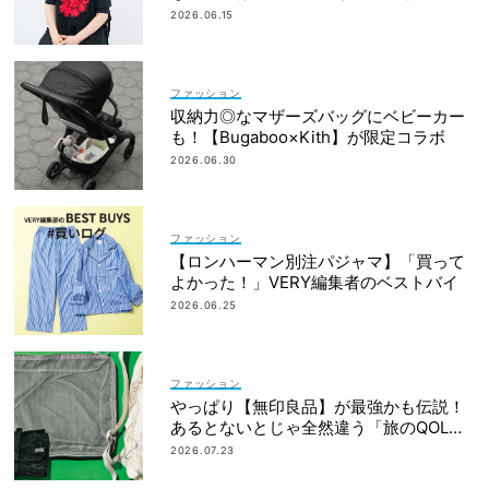
なかったから｜朝倉かすみさん
2026.06.15
ファッション
収納力◎なマザーズバッグにベビーカー
も！【Bugaboo×Kith】が限定コラボ
2026.06.30
ファッション
【ロンハーマン別注パジャマ】「買って
よかった！」VERY編集者のベストバイ
2026.06.25
ファッション
やっぱり【無印良品】が最強かも伝説！
あるとないとじゃ全然違う「旅のQOL爆
上げアイテム」
2026.07.23