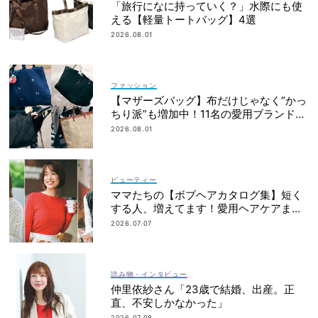
「旅行になに持っていく？」水際にも使
える【軽量トートバッグ】4選
2026.08.01
ファッション
【マザーズバッグ】布だけじゃなく“かっ
ちり派”も増加中！11名の愛用ブランド
は？
2026.08.01
ビューティー
ママたちの【ボブヘアカタログ集】短く
する人、増えてます！愛用ヘアケアまで
全部見せ
2026.07.07
読み物・インタビュー
仲里依紗さん「23歳で結婚、出産。正
直、不安しかなかった」
2026.07.08