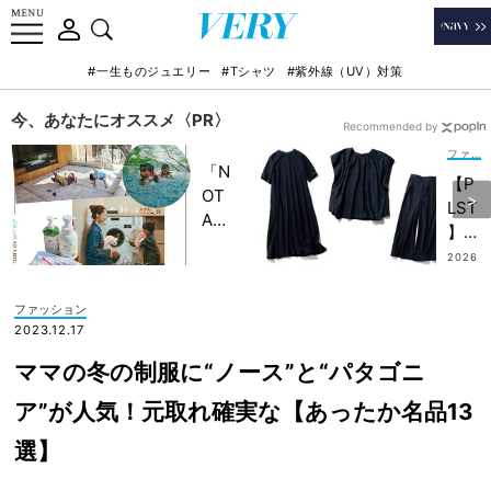
#一生ものジュエリー
#Tシャツ
#紫外線（UV）対策
今、あなたにオススメ〈PR〉
Recommended by
ファッション
「N
【P
OT
LST
A
】は
HO
1万
2026
TEL
.07.2
円以
1
」で
下！
ファッション
子ど
ワン
2023.12.17
もの
ピも
記憶
ママの冬の制服に“ノース”と“パタゴニ
パン
に一
ツ
ア”が人気！元取れ確実な【あったか名品13
生残
も”
る
選】
マジ
【極
メ過
上の