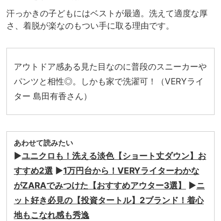
汗っかきの子どもにはベストが最適。洗えて適度な厚
さ、着脱が楽なのもつい手に取る理由です。
アウトドア感ある見た目なのに普段のスニーカーや
パンツと相性◎。しかも家で洗濯可！（VERYライ
ター 島田有香さん）
あわせて読みたい
▶
ユニクロも！洗える淡色【ショート丈ダウン】お
すすめ2選
▶
1万円台から！VERYライターわかな
がZARAでみつけた【おすすめアウター3選】
▶
ニ
ット好き必見の【投資タートル】2ブランド！着心
地もこなれ感も秀逸