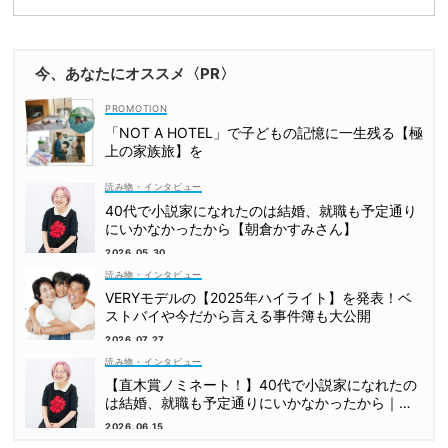
今、あなたにオススメ〈PR〉
「NOT A HOTEL」で子どもの記憶に一生残る【極
上の家族旅】を
読み物・インタビュー
40代で小説家になれたのは結婚、就職も予定通り
にいかなかったから【朝倉かすみさん】
2026.05.30
読み物・インタビュー
VERYモデルの【2025年ハイライト】を発表！ベ
ストバイや今だから言える事件簿も大公開
2026.07.27
読み物・インタビュー
【直木賞ノミネート！】40代で小説家になれたの
は結婚、就職も予定通りにいかなかったから｜朝
倉かすみさん
2026.06.15