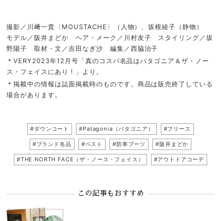
撮影／川﨑一貴〈MOUSTACHE〉（人物）、坂根綾子（静物）
モデル／阪井まどか ヘア・メーク／川村友子 スタイリング／坂
野陽子 取材・文／吉田なぎ沙 編集／西脇治子
＊VERY2023年12月号「真のコスパ名品はパタゴニア＆ザ・ノー
ス・フェイスにあり！」より。
＊掲載中の情報は誌面掲載時のものです。商品は販売終了している
場合があります。
#ダウンコート
#Patagonia（パタゴニア）
#フリース
#ブランド名品
#ベスト
#防寒ブーツ
#阪井まどか
#THE NORTH FACE（ザ・ノース・フェイス）
#アウトドアコーデ
この記事もおすすめ