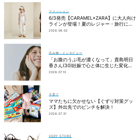
ファッション
6/3発売【CARAMEL×ZARA】に大人向け
ラインが登場！夏のレジャー・旅行にも
おすすめ
2026.06.02
読み物・インタビュー
「お腹のうぶ毛が濃くなって」貴島明日
香さん(30)妊娠で心と体に生じた変化も
「愛しいです」
2026.07.13
子育て
ママたちに欠かせない【ぐずり対策グッ
ズ】外出先でのピンチを解決！
2026.07.31
VERY STORE