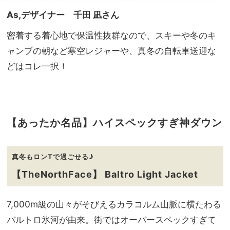
As,デザイナー 千田 凪さん
密着する着心地で保温性抜群なので、スキーや冬のキ
ャンプの朝など寒空レジャーや、真冬の自転車送迎な
どはコレ一択！
【あったか名品】ハイスペックすぎ神ダウン
真冬もロンTで過ごせる♪
【TheNorthFace】 Baltro Light Jacket
7,000m級の山々がそびえるカラコルム山脈に横たわる
バルトロ氷河が由来。街ではオーバースペックすぎて