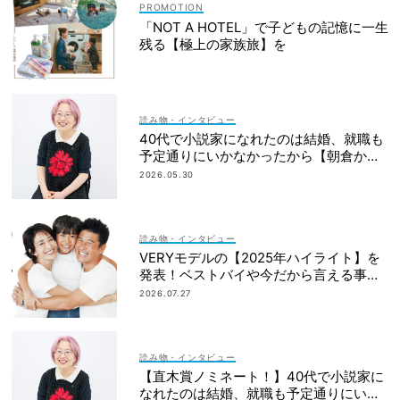
「NOT A HOTEL」で子どもの記憶に一生
残る【極上の家族旅】を
読み物・インタビュー
40代で小説家になれたのは結婚、就職も
予定通りにいかなかったから【朝倉かす
みさん】
2026.05.30
読み物・インタビュー
VERYモデルの【2025年ハイライト】を
発表！ベストバイや今だから言える事件
簿も大公開
2026.07.27
読み物・インタビュー
【直木賞ノミネート！】40代で小説家に
なれたのは結婚、就職も予定通りにいか