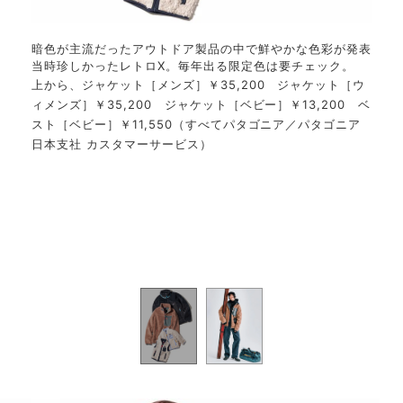
ケット
ʼ9
暗色が主流だったアウトドア製品の中で鮮やかな色彩が発表
出
当時珍しかったレトロX。毎年出る限定色は要チェック。
上から、ジャケット［メンズ］￥35,200 ジャケット［ウ
7
ジャケ
ィメンズ］￥35,200 ジャケット［ベビー］￥13,200 ベ
社 カ
㎝］
スト［ベビー］￥11,550（すべてパタゴニア／パタゴニア
トア）
スタ
日本支社 カスタマーサービス）
ュウマ
ター
／フー
ン 
ョール
ブス
ルーム
ーム
クステ
セッ
ィ 