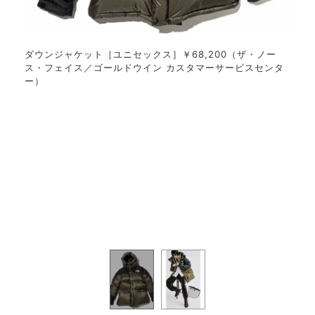
ック
着
ダウンジャケット［ユニセックス］￥68,200（ザ・ノー
ス・フェイス／ゴールドウイン カスタマーサービスセンタ
ー）
スエー
ナイ
るとタ
ドな
8,2
ウン
ノー
00
ンタ
ス・
0 パ
ー）
ウォ
ンツ
ングラ
ーマ
エイン
ス￥
アマ
ト／
ン）