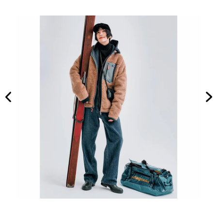
ぎな
家族
い”
旅】
真夏
を
の
『ネ
イビ
ー
服』
６選