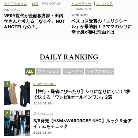
ライフスタイル
|
旅行
ビューティー
|
スキンケア
2026.07.27
VERY世代が金融教育家・田内
2026.07.07
ベスコス受賞の「エリクシー
学さんと考える「なぜ今、NOT
ル」が最適解！？ママのシワに
A HOTELなの？」
幸せ感が滲む理由とは
DAILY RANKING
ALL
ファッション
ビューティ
ライフスタイル
VERY STORE
【旅行・帰省にぴったり】シワになりにくい！1枚
で決まる「ワンピ&オールインワン」2選
2026.08.05
ファッション
8/6発売【H&M×WARDROBE.NYC】ルック＆全ア
イテムをチェック
2026.08.04