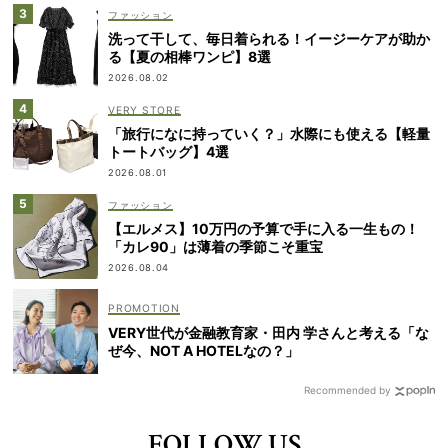
ファッション
洗って干して、毎日着られる！イージーケアが助か
る【夏の相棒ワンピ】8選
2026.08.02
VERY STORE
「旅行になに持っていく？」水際にも使える【軽量
トートバッグ】4選
2026.08.01
ファッション
【エルメス】10万円の予算で手に入る一生もの！
「カレ90」は薄着の季節こそ重宝
2026.08.04
VERY世代が金融教育家・田内 学さんと考える「な
ぜ今、NOT A HOTELなの？」
Recommended by
FOLLOW US