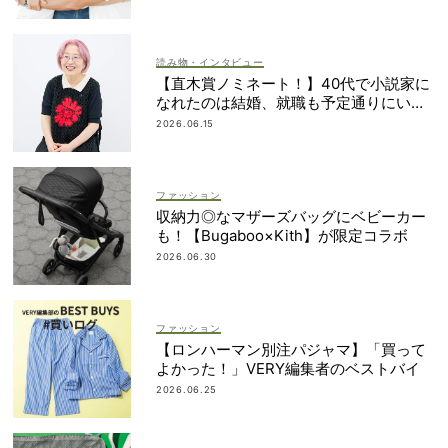
読み物・インタビュー
【直木賞ノミネート！】40代で小説家に
なれたのは結婚、就職も予定通りにいか
なかったから｜朝倉かすみさん
2026.06.15
ファッション
収納力◎なマザーズバッグにベビーカー
も！【Bugaboo×Kith】が限定コラボ
2026.06.30
ファッション
【ロンハーマン別注パジャマ】「買って
よかった！」VERY編集者のベストバイ
2026.06.25