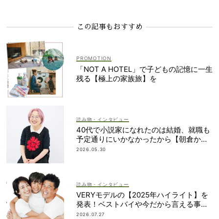
この記事もおすすめ
「NOT A HOTEL」で子どもの記憶に一生
残る【極上の家族旅】を
読み物・インタビュー
40代で小説家になれたのは結婚、就職も
予定通りにいかなかったから【朝倉かす
みさん】
2026.05.30
読み物・インタビュー
VERYモデルの【2025年ハイライト】を
発表！ベストバイや今だから言える事件
簿も大公開
2026.07.27