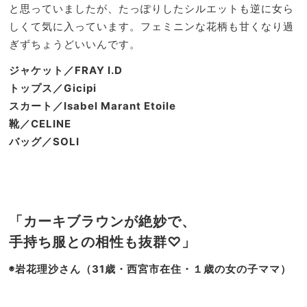
と思っていましたが、たっぽりしたシルエットも逆に女ら
しくて気に入っています。フェミニンな花柄も甘くなり過
ぎずちょうどいいんです。
ジャケット／FRAY I.D
トップス／Gicipi
スカート／Isabel Marant Etoile
靴／CELINE
バッグ／SOLI
「カーキブラウンが絶妙で、
手持ち服との相性も抜群♡」
◉岩花理沙さん（31歳・西宮市在住・１歳の女の子ママ）