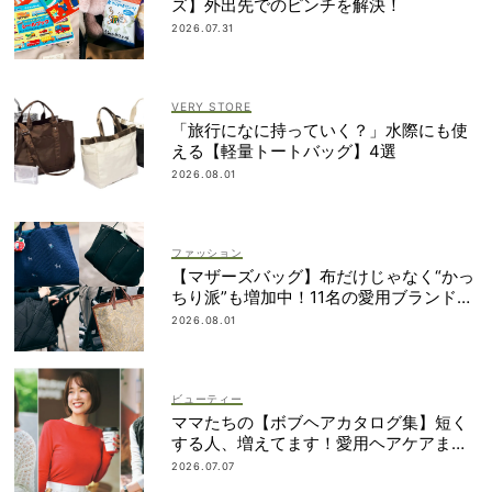
ズ】外出先でのピンチを解決！
2026.07.31
VERY STORE
「旅行になに持っていく？」水際にも使
える【軽量トートバッグ】4選
2026.08.01
ファッション
【マザーズバッグ】布だけじゃなく“かっ
ちり派”も増加中！11名の愛用ブランド
は？
2026.08.01
ビューティー
ママたちの【ボブヘアカタログ集】短く
する人、増えてます！愛用ヘアケアまで
全部見せ
2026.07.07