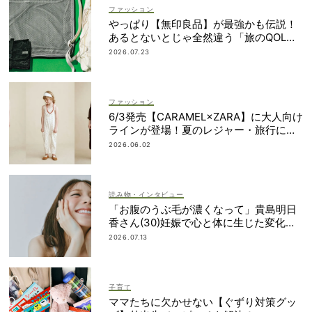
ファッション
やっぱり【無印良品】が最強かも伝説！
あるとないとじゃ全然違う「旅のQOL爆
上げアイテム」
2026.07.23
ファッション
6/3発売【CARAMEL×ZARA】に大人向け
ラインが登場！夏のレジャー・旅行にも
おすすめ
2026.06.02
読み物・インタビュー
「お腹のうぶ毛が濃くなって」貴島明日
香さん(30)妊娠で心と体に生じた変化も
「愛しいです」
2026.07.13
子育て
ママたちに欠かせない【ぐずり対策グッ