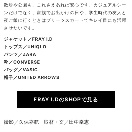
散歩や公園も、これさえあれば安心です。カジュアルシー
ンだけでなく、家族でお出かけの日や、学生時代の友人と
夜ご飯に行くときはプリーツスカートでキレイ目にも活躍
させたいです。
ジャケット／FRAY I.D
トップス／UNIQLO
パンツ／ZARA
靴／CONVERSE
バッグ／VASIC
帽子／UNITED ARROWS
FRAY I.DのSHOPで見る
撮影／久保嘉範 取材・文／田中幸恵