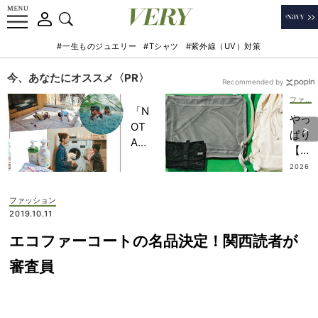
#一生ものジュエリー
#Tシャツ
#紫外線（UV）対策
今、あなたにオススメ〈PR〉
Recommended by
ファッション
「N
やっ
OT
ぱり
A
【無
HO
印良
2026
TEL
.07.2
品】
3
」で
が最
ファッション
子ど
強か
2019.10.11
もの
も伝
記憶
エコファーコートの名品決定！関西読者が
説！
に一
ある
審査員
生残
とな
る
いと
【極
じゃ
上の