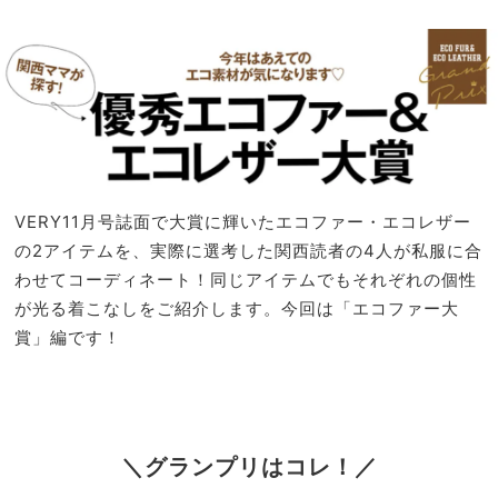
全然
家族
違う
旅】
「旅
を
の
QOL
爆上
げア
イテ
ム」
VERY11月号誌面で大賞に輝いたエコファー・エコレザー
の2アイテムを、実際に選考した関西読者の4人が私服に合
わせてコーディネート！同じアイテムでもそれぞれの個性
が光る着こなしをご紹介します。今回は「エコファー大
賞」編です！
＼グランプリはコレ！／