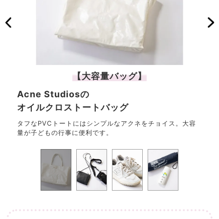
【大容量バッグ】
Acne Studiosの
PR
オイルクロストートバッグ
TH
焼け止
タフなPVCトートにはシンプルなアクネをチョイス。大容
行き
量が子どもの行事に便利です。
黒の