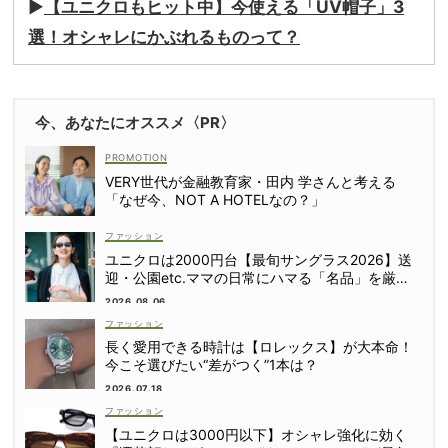
▶︎
【ユニクロもヒット中】今使える「UV帽子」3
選！オシャレにかぶれるものって？
今、あなたにオススメ〈PR〉
VERY世代が金融教育家・田内 学さんと考える
「なぜ今、NOT A HOTELなの？」
ファッション
ユニクロは2000円台【最旬サングラス2026】送
迎・公園etc.ママの日常にハマる「名品」を厳
選！
2026.08.06
ファッション
長く愛用できる時計は【ロレックス】が大本命！
今こそ選びたい“差がつく”1本は？
2026.07.18
ファッション
【ユニクロは3000円以下】オシャレ強化に効く