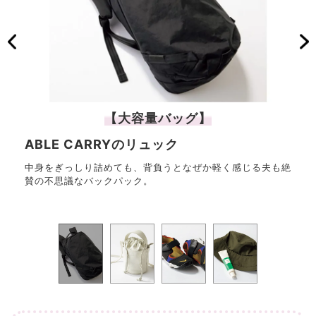
【大容量バッグ】
ABLE CARRYのリュック
th
中身をぎっしり詰めても、背負うとなぜか軽く感じる夫も絶
黒い
賛の不思議なバックパック。
せて
感が最