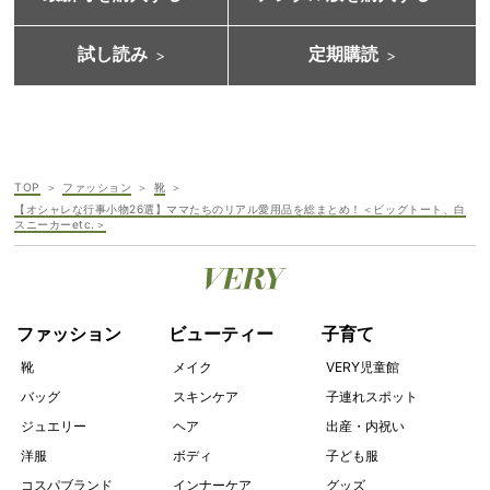
試し読み
定期購読
TOP
ファッション
靴
【オシャレな行事小物26選】ママたちのリアル愛用品を総まとめ！＜ビッグトート、白
スニーカーetc.＞
ファッション
ビューティー
子育て
靴
メイク
VERY児童館
バッグ
スキンケア
子連れスポット
ジュエリー
ヘア
出産・内祝い
洋服
ボディ
子ども服
コスパブランド
インナーケア
グッズ