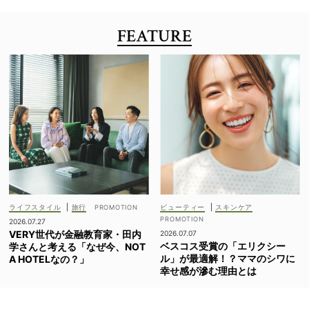
FEATURE
ライフスタイル
|
旅行
ビューティー
|
スキンケア
2026.07.27
VERY世代が金融教育家・田内
2026.07.07
ベスコス受賞の「エリクシー
学さんと考える「なぜ今、NOT
ル」が最適解！？ママのシワに
A HOTELなの？」
幸せ感が滲む理由とは