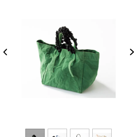
迎・
NO
公園
T A
etc.
HO
ママ
TEL
の日
な
常に
の？
ハマ
」
る
「名
品」
を厳
選！