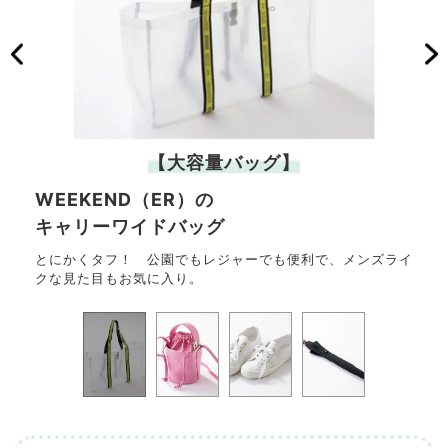
【大容量バッグ】
WEEKEND（ER）の
th
キャリーワイドバッグ
飽きの
軽く
と被
とにかくタフ！ 公園でもレジャーでも便利で、メンズライ
クな見た目もお気に入り。