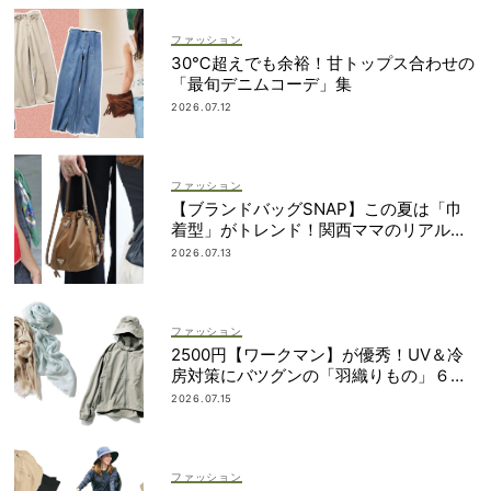
ファッション
30℃超えでも余裕！甘トップス合わせの
「最旬デニムコーデ」集
2026.07.12
ファッション
【ブランドバッグSNAP】この夏は「巾
着型」がトレンド！関西ママのリアルコ
ーデ3選
2026.07.13
ファッション
2500円【ワークマン】が優秀！UV＆冷
房対策にバツグンの「羽織りもの」６選
＜水際、旅行etc.＞
2026.07.15
ファッション