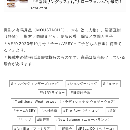
『洒落顔サングラス』は“ナローフォルム”が最旬！
2026.07.31
撮影／有馬秀星〈MOUSTACHE〉、木村 敦（人物）、清藤直樹
（静物） 取材／鍋嶋まどか、伊藤綾香 編集／本間万里子
＊VERY2023年10月号「チームVERYって子どもの行事に何着て
る？」より。
＊掲載中の情報は誌面掲載時のものです。商品は販売終了している
場合があります。
#ママバッグ（マザーズバッグ）
#ショルダーバッグ
#リュック
#VERYライター
#日焼け予防
#Traditional Weatherwear（トラディショナル ウェザーウェア）
#チームVERY
#木村幼奈
#The Row（ザ・ロウ）
#遠足
#リップ
#園行事
#New Balance（ニューバランス）
#familiar（ファミリア）
#運動会
#PELLICO（ペリーコ）