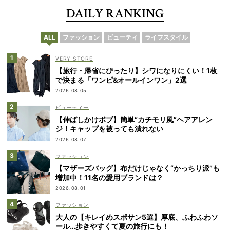
DAILY RANKING
ALL
ファッション
ビューティ
ライフスタイル
VERY STORE
【旅行・帰省にぴったり】シワになりにくい！1枚
で決まる「ワンピ&オールインワン」2選
2026.08.05
ビューティー
【伸ばしかけボブ】簡単“カチモリ風”ヘアアレン
ジ！キャップを被っても潰れない
2026.08.07
ファッション
【マザーズバッグ】布だけじゃなく“かっちり派”も
増加中！11名の愛用ブランドは？
2026.08.01
ファッション
大人の【キレイめスポサン5選】厚底、ふわふわソ
ール…歩きやすくて夏の旅行にも！