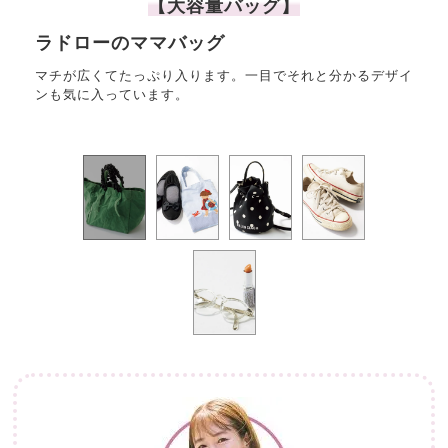
【大容量バッグ】
ラドローのママバッグ
fa
マチが広くてたっぷり入ります。一目でそれと分かるデザイ
ノー
ンも気に入っています。
ar
視界が