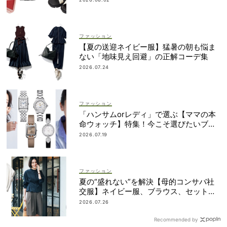
ファッション
【夏の送迎ネイビー服】猛暑の朝も悩ま
ない「地味見え回避」の正解コーデ集
2026.07.24
ファッション
「ハンサムorレディ」で選ぶ【ママの本
命ウォッチ】特集！今こそ選びたいブラ
ンド19選
2026.07.19
ファッション
夏の“盛れない”を解決【母的コンサバ社
交服】ネイビー服、ブラウス、セットア
ップetc.
2026.07.26
Recommended by