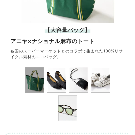
【大容量バッグ】
アニヤ×ナショナル麻布のトート
SH
軽に身
各国のスーパーマーケットとのコラボで生まれた100%リサ
スリ
イクル素材のエコバッグ。
て歩