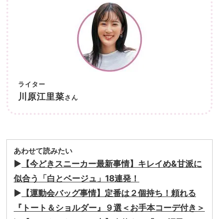
ライター
川原江里菜
さん
あわせて読みたい
▶︎
【今どきスニーカー最新事情】キレイめ&甘派に
似合う「白とベージュ」18連発！
▶︎
【運動会バッグ事情】定番は２個持ち！頼れる
『トート＆ショルダー』９選＜お手本コーデ付き＞