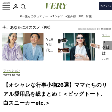
#一生ものジュエリー
#Tシャツ
#紫外線（UV）対策
今、あなたにオススメ〈PR〉
Recommended by
ファッション
VER
ユニ
Y世
クロ
代が
は
金融
200
2026
教育
.08.0
0円
6
家・
台
ファッション
田内
【最
2023.10.26
学さ
旬サ
んと
【オシャレな行事小物26選】ママたちのリ
ング
考え
ラス
アル愛用品を総まとめ！＜ビッグトート、
る
202
「な
白スニーカーetc.＞
6】
ぜ
送
今、