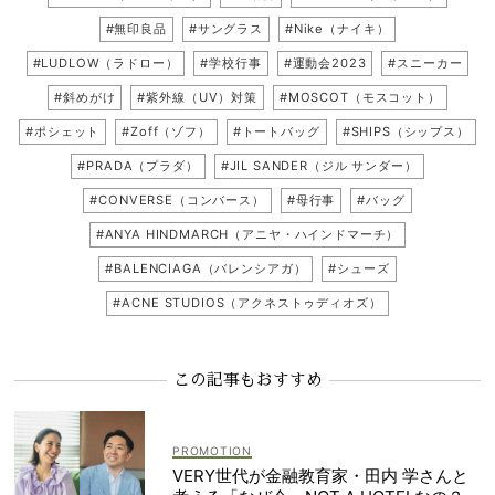
#無印良品
#サングラス
#Nike（ナイキ）
#LUDLOW（ラドロー）
#学校行事
#運動会2023
#スニーカー
#斜めがけ
#紫外線（UV）対策
#MOSCOT（モスコット）
#ポシェット
#Zoff（ゾフ）
#トートバッグ
#SHIPS（シップス）
#PRADA（プラダ）
#JIL SANDER（ジル サンダー）
#CONVERSE（コンバース）
#母行事
#バッグ
#ANYA HINDMARCH（アニヤ・ハインドマーチ）
#BALENCIAGA（バレンシアガ）
#シューズ
#ACNE STUDIOS（アクネストゥディオズ）
この記事もおすすめ
VERY世代が金融教育家・田内 学さんと