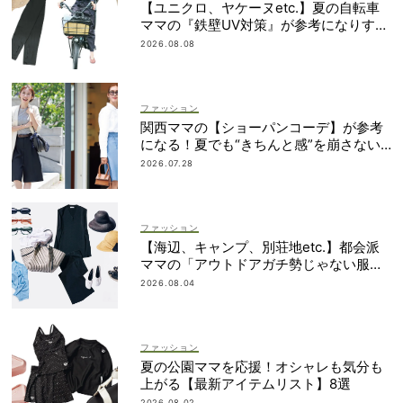
【ユニクロ、ヤケーヌetc.】夏の自転車
ママの『鉄壁UV対策』が参考になりすぎ
る！
2026.08.08
ファッション
関西ママの【ショーパンコーデ】が参考
になる！夏でも“きちんと感”を崩さない
コツに注目
2026.07.28
ファッション
【海辺、キャンプ、別荘地etc.】都会派
ママの「アウトドアガチ勢じゃない服と
小物」集めました！
2026.08.04
ファッション
夏の公園ママを応援！オシャレも気分も
上がる【最新アイテムリスト】8選
2026.08.02