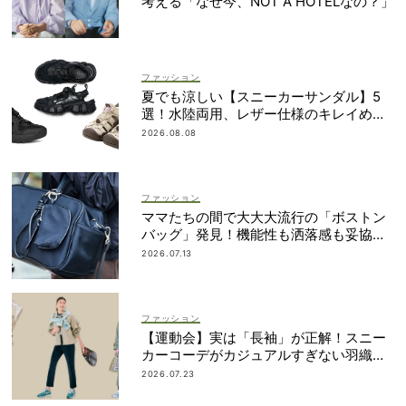
考える「なぜ今、NOT A HOTELなの？」
ファッション
夏でも涼しい【スニーカーサンダル】5
選！水陸両用、レザー仕様のキレイめタ
イプも
2026.08.08
ファッション
ママたちの間で大大大流行の「ボストン
バッグ」発見！機能性も洒落感も妥協し
ない
2026.07.13
ファッション
【運動会】実は「長袖」が正解！スニー
カーコーデがカジュアルすぎない羽織り
アイデア
2026.07.23