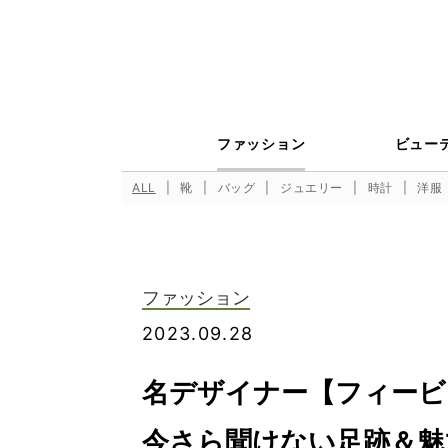
ファッション
ビュー
ALL
靴
バッグ
ジュエリー
時計
洋服
ファッション
2023.09.28
名デザイナー【フィービ
今さら聞けない足跡＆魅