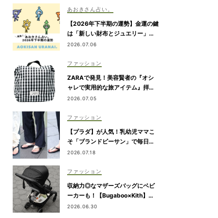
あおきさん占い。
【2026年下半期の運勢】金運の鍵
は「新しい財布とジュエリー」！
あえての“アナログなコミュニケー
2026.07.06
ション”が注目されます｜あおきさ
ん占い。
ファッション
ZARAで発見！美容賢者の『オシ
ャレで実用的な旅アイテム』拝
見！
2026.07.05
ファッション
【プラダ】が人気！乳幼児ママこ
そ「ブランドビーサン」で毎日き
れいめカジュアルが叶う
2026.07.18
ファッション
収納力◎なマザーズバッグにベビ
ーカーも！【Bugaboo×Kith】が
限定コラボ
2026.06.30