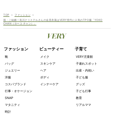
TOP
ファッション
祝・ご結婚！滝川クリステルさんの会見衣装はVERY世代に人気のTPO服「YOKO
CHAN（ヨーコ チャン）」
ファッション
ビューティー
子育て
靴
メイク
VERY児童館
バッグ
スキンケア
子連れスポット
ジュエリー
ヘア
出産・内祝い
洋服
ボディ
子ども服
コスパブランド
インナーケア
グッズ
行事・オケージョン
子ども行事
SNAP
教育
マタニティ
リアルママ
時計