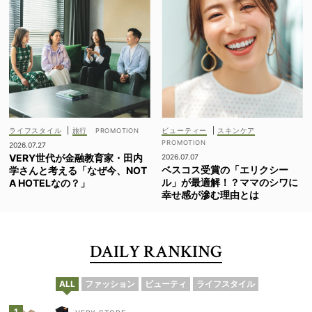
ライフスタイル
|
旅行
ビューティー
|
スキンケア
2026.07.27
VERY世代が金融教育家・田内
2026.07.07
ベスコス受賞の「エリクシー
学さんと考える「なぜ今、NOT
ル」が最適解！？ママのシワに
A HOTELなの？」
幸せ感が滲む理由とは
DAILY RANKING
ALL
ファッション
ビューティ
ライフスタイル