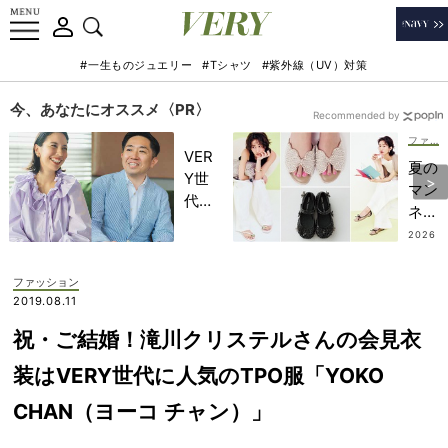
#一生ものジュエリー
#Tシャツ
#紫外線（UV）対策
今、あなたにオススメ〈PR〉
Recommended by
ファッション
VER
夏の
Y世
マン
代が
ネリ
金融
は
2026
教育
.07.3
『ス
0
家・
イー
ファッション
田内
トな
2019.08.11
学さ
足
んと
祝・ご結婚！滝川クリステルさんの会見衣
元』
考え
で回
装はVERY世代に人気のTPO服「YOKO
る
避！
「な
CHAN（ヨーコ チャン）」
楽ち
ぜ
んな
今、