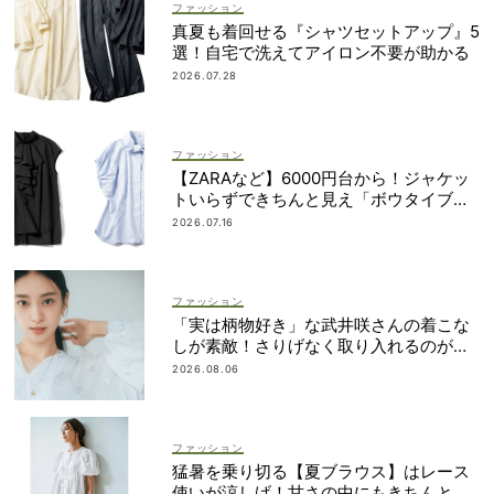
ファッション
真夏も着回せる『シャツセットアップ』5
選！自宅で洗えてアイロン不要が助かる
2026.07.28
ファッション
【ZARAなど】6000円台から！ジャケッ
トいらずできちんと見え「ボウタイブラ
ウス」4選
2026.07.16
ファッション
「実は柄物好き」な武井咲さんの着こな
しが素敵！さりげなく取り入れるのが気
分
2026.08.06
ファッション
猛暑を乗り切る【夏ブラウス】はレース
使いが涼しげ！甘さの中にもきちんと感