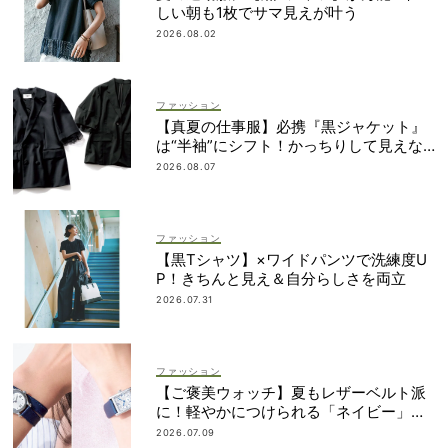
しい朝も1枚でサマ見えが叶う
2026.08.02
ファッション
【真夏の仕事服】必携『黒ジャケット』
は“半袖”にシフト！かっちりして見えな
いデザインに注目
2026.08.07
ファッション
【黒Tシャツ】×ワイドパンツで洗練度U
P！きちんと見え＆自分らしさを両立
2026.07.31
ファッション
【ご褒美ウォッチ】夏もレザーベルト派
に！軽やかにつけられる「ネイビー」が
狙い目
2026.07.09