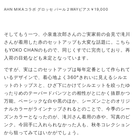
AHN MIKAコラボ グロッセ パール２WAYピアス￥19,000
そしてもう一つ、小泉進次郎さんのご実家前の会見で滝川
さんが着用した赤のセットアップも大変な話題に。こちら
もYOKO CHANのもので、同じくすでに完売しており。再
入荷の目処なども未定となっています。
ですが、実はこのセットアップは毎年定番として作られて
いるデザインで、着心地よく360°きれいに見えるシルエ
ットのトップスと、ひざ下にかけてシルエットを絞ったゆ
ったりめのテーパードパンツとの相性がとにかく抜群かつ
万能。ベーシックな白や黒のほか、シーズンごとのオリジ
ナルカラーがラインナップされるとのことで、今季のシー
ズンカラーとなったのが、滝川さん着用の赤や、写真のピ
ンク。今回手に入れられなかった人も、秋冬コレクション
から狙ってみてはいかがでしょう。