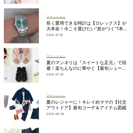
ファッション
長く愛用できる時計は【ロレックス】が
大本命！今こそ選びたい“差がつく”1本
は？
2026.07.18
ファッション
夏のマンネリは『スイートな足元』で回
避！楽ちんなのに華やぐ【最旬シューズ1
6選】
2026.07.30
ファッション
夏のレジャーに！キレイめママの【社交
アウトドア】最旬コーデ＆アイテム図鑑
2026.08.05