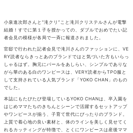
のに
NO
華や
T A
ぐ
HO
【最
小泉進次郎さんと“滝クリ”こと滝川クリステルさんが電撃
TEL
旬シ
結婚！すでに第１子を授かっての、ダブルでおめでたい記
な
ュー
の？
者会見の模様が各局で一斉に報道されました。
ズ
」
16
官邸で行われた記者会見で滝川さんのファッションに、VE
選】
RY読者ならきっとあのブランドではと気づいた方もいらっ
しゃるはず。胸元にパールをあしらい、シンプルでありな
がら華のある白のワンピースは、VERY読者からTPO服と
して支持されている人気ブランド「YOKO CHAN」のもの
でした。
本誌にもたびたび登場しているYOKO CHANは、卒入園を
はじめママたちのきちんとシーンで活躍するセットアップ
やワンピースが揃う、子育て世代にぴったりのブランド。
上質で着心地の良い素材と、体のラインを美しく見せてく
れるカッティングが特徴で、とくにワンピースは産後ママ