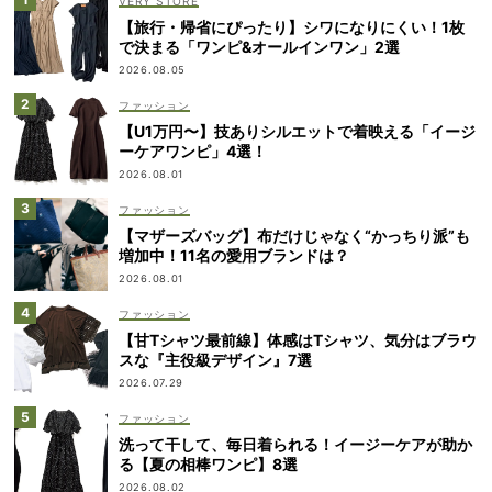
VERY STORE
【旅行・帰省にぴったり】シワになりにくい！1枚
で決まる「ワンピ&オールインワン」2選
2026.08.05
ファッション
【U1万円〜】技ありシルエットで着映える「イージ
ーケアワンピ」4選！
2026.08.01
ファッション
【マザーズバッグ】布だけじゃなく“かっちり派”も
増加中！11名の愛用ブランドは？
2026.08.01
ファッション
【甘Tシャツ最前線】体感はTシャツ、気分はブラウ
スな『主役級デザイン』7選
2026.07.29
ファッション
洗って干して、毎日着られる！イージーケアが助か
る【夏の相棒ワンピ】8選
2026.08.02