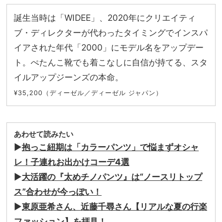
誕生当時は「WIDEE」、2020年にクリエイティ
ブ・ディレクターが代わったタイミングでインスパ
イアされた年代「2000」にモデル名をアップデー
ト。ぺたんこ靴でも着こなしに自信が持てる、スタ
イルアップジーンズの本命。
¥35,200（ディーゼル／ディーゼル ジャパン）
あわせて読みたい
▶
抱っこ紐期は「カラーパンツ」で悩まずオシャ
レ！子連れお出かけコーデ4選
▶
大活躍の『太めチノパンツ』は“ノースリトップ
ス”合わせが今っぽい！
▶
東原亜希さん、近藤千尋さん【リアルな夏の行楽
ファッション】を拝見！