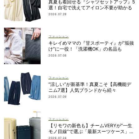
真夏も着回せる『シャツセットアップ』5
選！自宅で洗えてアイロン不要が助かる
2026.07.28
ファッション
キレイめママの『甘スポーティ』が“垢抜
け”に一役！「洗濯機OK」の名品も
2026.07.08
ファッション
“涼しい”が新基準！真夏こそ【高機能デ
ニム7選】人気ブランドから続々
2026.07.09
ファッション
【リモワの新色も】チームVERYが“一生
モノ目線”で選ぶ「最新スーツケース」5
選！
2026.07.24