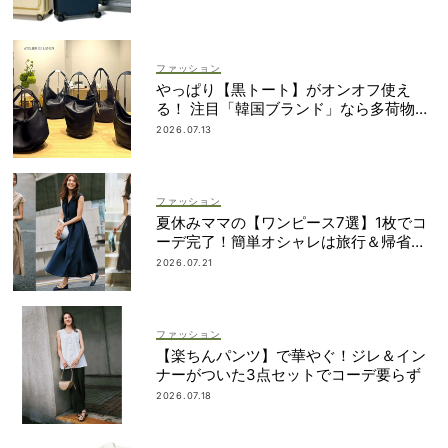
ファッション
やっぱり【黒トート】がオンオフ使え
る！ 注目「韓国ブランド」なら多荷物派
もすっきり見え
2026.07.13
ファッション
夏休みママの【ワンピース7選】1枚でコ
ーデ完了！簡単オシャレは旅行＆帰省に
も
2026.07.21
ファッション
【楽ちんパンツ】で華やぐ！ジレ＆イン
ナーがついた3点セットでコーデ要らず
2026.07.18