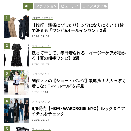
ALL
ファッション
ビューティ
ライフスタイル
VERY STORE
【旅行・帰省にぴったり】シワになりにくい！1枚
で決まる「ワンピ&オールインワン」2選
2026.08.05
ファッション
洗って干して、毎日着られる！イージーケアが助か
る【夏の相棒ワンピ】8選
2026.08.02
ファッション
関西ママの【ショートパンツ】攻略法！大人っぽく
着こなす“マイルール”を拝見
2026.07.31
ファッション
8/6発売【H&M×WARDROBE.NYC】ルック＆全ア
イテムをチェック
2026.08.04
ファッション