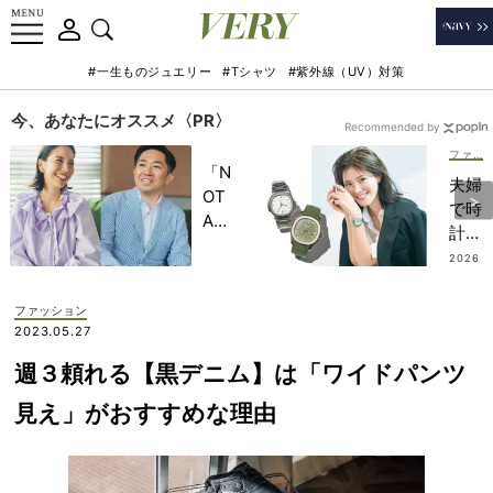
#一生ものジュエリー
#Tシャツ
#紫外線（UV）対策
今、あなたにオススメ〈PR〉
Recommended by
ファッション
「N
夫婦
OT
で時
A
計好
HO
き！
2026
TEL
.08.0
VER
4
」で
Yモ
ファッション
子ど
デル
2023.05.27
もの
の“
記憶
週３頼れる【黒デニム】は「ワイドパンツ
買っ
に一
て大
見え」がおすすめな理由
生残
正
る
解”
【極
な
上の