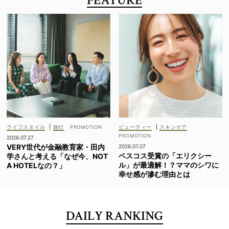
FEATURE
ライフスタイル
|
旅行
ビューティー
|
スキンケア
2026.07.27
VERY世代が金融教育家・田内
2026.07.07
ベスコス受賞の「エリクシー
学さんと考える「なぜ今、NOT
ル」が最適解！？ママのシワに
A HOTELなの？」
幸せ感が滲む理由とは
DAILY RANKING