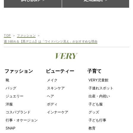
TOP
ファッション
週３頼れる【黒デニム】は「ワイドパンツ見え」がおすすめな理由
ファッション
ビューティー
子育て
靴
メイク
VERY児童館
バッグ
スキンケア
子連れスポット
ジュエリー
ヘア
出産・内祝い
洋服
ボディ
子ども服
コスパブランド
インナーケア
グッズ
行事・オケージョン
子ども行事
SNAP
教育