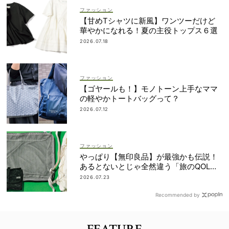
ファッション
【甘めTシャツに新風】ワンツーだけど
華やかになれる！夏の主役トップス６選
2026.07.18
ファッション
【ゴヤールも！】モノトーン上手なママ
の軽やかトートバッグって？
2026.07.12
ファッション
やっぱり【無印良品】が最強かも伝説！
あるとないとじゃ全然違う「旅のQOL爆
上げアイテム」
2026.07.23
Recommended by