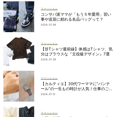
ファッション
コンサバ派ママが「もう５年愛用」習い
事や送迎に頼れる名品バッグって？
2026.07.09
ファッション
【甘Tシャツ最前線】体感はTシャツ、気
分はブラウスな『主役級デザイン』7選
2026.07.29
ファッション
【カルティエ】30代ワーママに“パンテ
ール”の一生もの時計が人気！仕事のご褒
美＆節目買いに
2026.07.13
ファッション