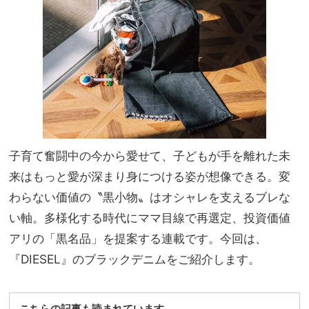
【人
家族
生ウ
旅】
ォッ
を
チ】
ベス
ト３
子育て奮闘中の今から愛せて、子どもが手を離れた未
来はもっと愛が深まり身につける姿が想像できる。変
わらない価値の〝黒小物〟はオシャレを支えるブレな
い軸。多様化する時代にママ目線で再選定、投資価値
アリの「黒名品」を提案する連載です。今回は、
『DIESEL』のブラックデニムをご紹介します。
こちらの記事も読まれています