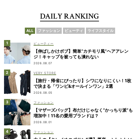
DAILY RANKING
ALL
ファッション
ビューティ
ライフスタイル
ビューティー
【伸ばしかけボブ】簡単“カチモリ風”ヘアアレン
ジ！キャップを被っても潰れない
2026.08.07
VERY STORE
【旅行・帰省にぴったり】シワになりにくい！1枚
で決まる「ワンピ&オールインワン」2選
2026.08.05
ファッション
【マザーズバッグ】布だけじゃなく“かっちり派”も
増加中！11名の愛用ブランドは？
2026.08.01
ファッション