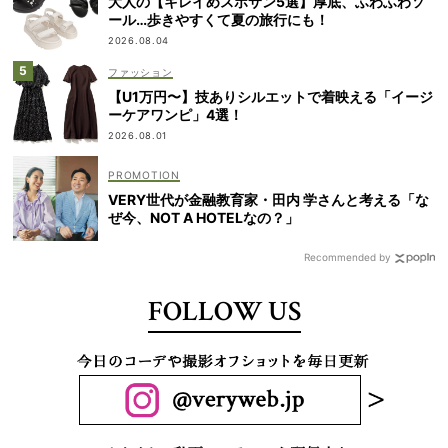
大人の【キレイめスポサン5選】厚底、ふわふわソ
ール…歩きやすくて夏の旅行にも！
2026.08.04
ファッション
【U1万円〜】技ありシルエットで着映える「イージ
ーケアワンピ」4選！
2026.08.01
VERY世代が金融教育家・田内 学さんと考える「な
ぜ今、NOT A HOTELなの？」
Recommended by
FOLLOW US