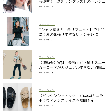
も優秀！【送迎サングラス】のトレンド
は“黒”のフレーム
2026.07.27
ファッション
Tシャツ感覚の【黒リブニット】で上品
に！夏の気張りすぎないオシャレに
2026.08.01
ファッション
【運動会】実は「長袖」が正解！スニー
カーコーデがカジュアルすぎない羽織り
アイデア
2026.07.23
ファッション
【ビルケンシュトック】がsacaiとコラ
ボ！ウィメンズサイズも展開予定
2026.07.24