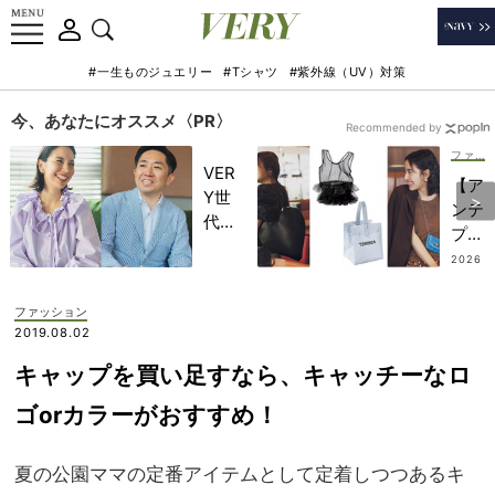
#一生ものジュエリー
#Tシャツ
#紫外線（UV）対策
今、あなたにオススメ〈PR〉
Recommended by
ファッション
VER
【ア
Y世
ンテ
代が
プリ
金融
マ
2026
教育
.07.2
etc.
4
家・
】
ファッション
田内
800
2019.08.02
学さ
0円
んと
キャップを買い足すなら、キャッチーなロ
台か
考え
ら！
ゴorカラーがおすすめ！
る
いつ
「な
もの
ぜ
夏の公園ママの定番アイテムとして定着しつつあるキ
コー
今、