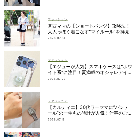
ファッション
関西ママの【ショートパンツ】攻略法！
大人っぽく着こなす“マイルール”を拝見
2026.07.31
ファッション
【エジューが人気】スマホケースは“ホワ
イト系”に注目！夏満載のオシャレアイテ
ム４選
2026.07.22
ファッション
【カルティエ】30代ワーママに“パンテ
ール”の一生もの時計が人気！仕事のご褒
美＆節目買いに
2026.07.13