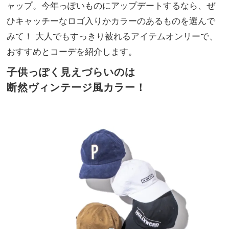
デに
ャップ。今年っぽいものにアップデートするなら、ぜ
NO
華や
T A
ひキャッチーなロゴ入りかカラーのあるものを選んで
かア
HO
みて！ 大人でもすっきり被れるアイテムオンリーで、
クセ
TEL
ント
おすすめとコーデを紹介します。
な
を加
の？
える
子供っぽく見えづらいのは
」
「甘
断然ヴィンテージ風カラー！
ちび
バッ
グ」
9選