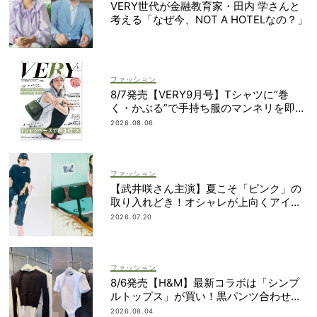
VERY世代が金融教育家・田内 学さんと
考える「なぜ今、NOT A HOTELなの？」
ファッション
8/7発売【VERY9月号】Tシャツに“巻
く・かぶる”で手持ち服のマンネリを即解
決！
2026.08.06
ファッション
【武井咲さん主演】夏こそ「ピンク」の
取り入れどき！オシャレが上向くアイデ
ィア6選
2026.07.20
ファッション
8/6発売【H&M】最新コラボは「シンプ
ルトップス」が買い！黒パンツ合わせも
即サマ見え
2026.08.04