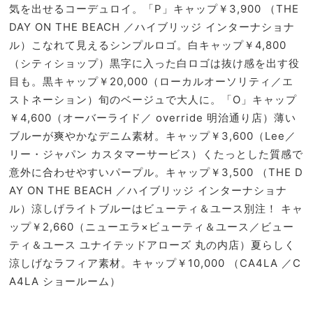
気を出せるコーデュロイ。「P」キャップ￥3,900 （THE
DAY ON THE BEACH ／ハイブリッジ インターナショナ
ル）こなれて見えるシンプルロゴ。白キャップ￥4,800
（シティショップ）黒字に入った白ロゴは抜け感を出す役
目も。黒キャップ￥20,000（ローカルオーソリティ／エ
ストネーション）旬のベージュで大人に。「O」キャップ
￥4,600（オーバーライド／ override 明治通り店）薄い
ブルーが爽やかなデニム素材。キャップ￥3,600（Lee／
リー・ジャパン カスタマーサービス）くたっとした質感で
意外に合わせやすいパープル。キャップ￥3,500 （THE D
AY ON THE BEACH ／ハイブリッジ インターナショナ
ル）涼しげライトブルーはビューティ＆ユース別注！ キャ
ップ￥2,660（ニューエラ×ビューティ＆ユース／ビュー
ティ＆ユース ユナイテッドアローズ 丸の内店）夏らしく
涼しげなラフィア素材。キャップ￥10,000 （CA4LA ／C
A4LA ショールーム）