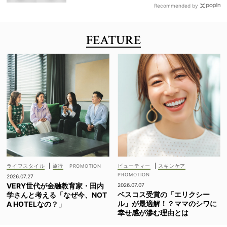
Recommended by
FEATURE
ライフスタイル
|
旅行
ビューティー
|
スキンケア
2026.07.27
VERY世代が金融教育家・田内
2026.07.07
ベスコス受賞の「エリクシー
学さんと考える「なぜ今、NOT
ル」が最適解！？ママのシワに
A HOTELなの？」
幸せ感が滲む理由とは