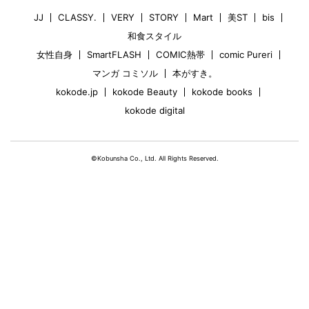
JJ
CLASSY.
VERY
STORY
Mart
美ST
bis
和食スタイル
女性自身
SmartFLASH
COMIC熱帯
comic Pureri
マンガ コミソル
本がすき。
kokode.jp
kokode Beauty
kokode books
kokode digital
©Kobunsha Co., Ltd. All Rights Reserved.