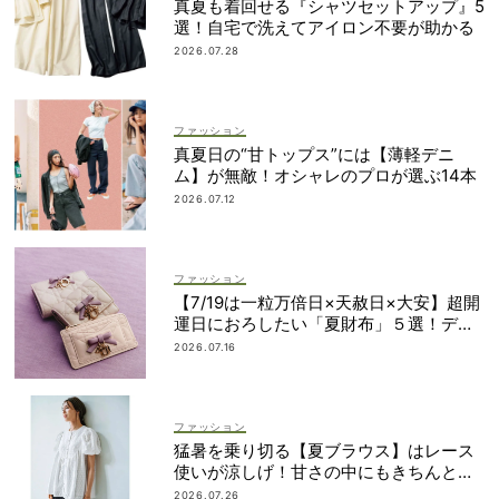
真夏も着回せる『シャツセットアップ』5
選！自宅で洗えてアイロン不要が助かる
2026.07.28
ファッション
真夏日の“甘トップス”には【薄軽デニ
ム】が無敵！オシャレのプロが選ぶ14本
2026.07.12
ファッション
【7/19は一粒万倍日×天赦日×大安】超開
運日におろしたい「夏財布」５選！ディ
オール、ロエベ…
2026.07.16
ファッション
猛暑を乗り切る【夏ブラウス】はレース
使いが涼しげ！甘さの中にもきちんと感
を
2026.07.26