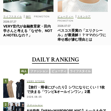
ライフスタイル
|
旅行
ビューティー
|
スキンケア
2026.07.27
VERY世代が金融教育家・田内
2026.07.07
ベスコス受賞の「エリクシー
学さんと考える「なぜ今、NOT
ル」が最適解！？ママのシワに
A HOTELなの？」
幸せ感が滲む理由とは
DAILY RANKING
ALL
ファッション
ビューティ
ライフスタイル
VERY STORE
【旅行・帰省にぴったり】シワになりにくい！1枚
で決まる「ワンピ&オールインワン」2選
2026.08.05
ファッション
8/6発売【H&M×WARDROBE.NYC】ルック＆全ア