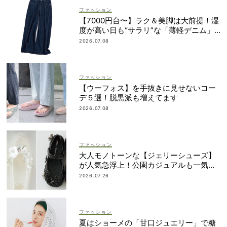
ファッション
【7000円台〜】ラク＆美脚は大前提！湿
度が高い日も“サラリ”な「薄軽デニム」3
選
2026.07.08
ファッション
【ウーフォス】を手抜きに見せないコー
デ５選！脱黒派も増えてます
2026.07.08
ファッション
大人モノトーンな【ジェリーシューズ】
が人気急浮上！公園カジュアルも一気に
華やぐ
2026.07.26
ファッション
夏はショーメの「甘口ジュエリー」で糖