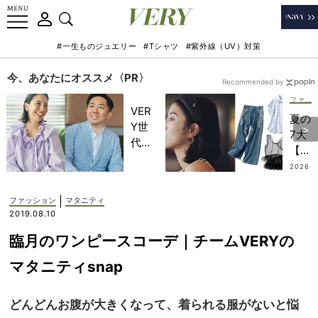
#一生ものジュエリー
#Tシャツ
#紫外線（UV）対策
今、あなたにオススメ〈PR〉
Recommended by
ファッション
VER
夏の
Y世
7大
代が
【甘
金融
オシ
2026
教育
.07.3
ャ
0
家・
レ】
|
ファッション
マタニティ
田内
トレ
2019.08.10
学さ
ンド
んと
臨月のワンピースコーデ｜チームVERYの
ニュ
考え
ー
マタニティsnap
る
ス！
「な
着こ
ぜ
どんどんお腹が大きくなって、着られる服がないと悩
なし
今、