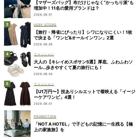
【マザーズバッグ】布だけじゃなく“かっちり派”も
増加中！11名の愛用ブランドは？
2026.08.01
VERY STORE
【旅行・帰省にぴったり】シワになりにくい！1枚
で決まる「ワンピ&オールインワン」2選
2026.08.05
ファッション
大人の【キレイめスポサン5選】厚底、ふわふわソ
ール…歩きやすくて夏の旅行にも！
2026.08.04
ファッション
【U1万円〜】技ありシルエットで着映える「イージ
ーケアワンピ」4選！
2026.08.01
「NOT A HOTEL」で子どもの記憶に一生残る【極
上の家族旅】を