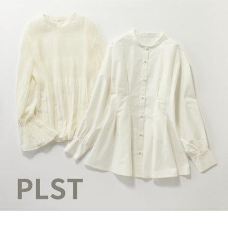
プの
家族
セッ
旅】
トア
を
ップ
でキ
レイ
め