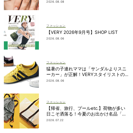
ト！
2026.08.08
ファッション
【VERY 2026年9月号】SHOP LIST
2026.08.06
ファッション
猛暑の子連れママは「サンダルよりスニ
ーカー」が正解！VERYスタイリストの愛
用品5選
2026.08.06
ファッション
【帰省、旅行、プールetc.】荷物が多い
日こそ洒落る！今夏のお出かけ名品「ト
ート＆リュック」５選
2026.07.22