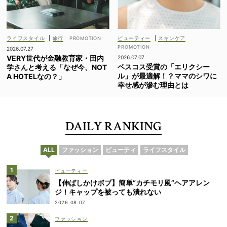
ライフスタイル
|
旅行
ビューティー
|
スキンケア
2026.07.27
VERY世代が金融教育家・田内
2026.07.07
ベスコス受賞の「エリクシー
学さんと考える「なぜ今、NOT
ル」が最適解！？ママのシワに
A HOTELなの？」
幸せ感が滲む理由とは
DAILY RANKING
ALL
ファッション
ビューティ
ライフスタイル
ビューティー
【伸ばしかけボブ】簡単“カチモリ風”ヘアアレン
ジ！キャップを被っても潰れない
2026.08.07
ファッション