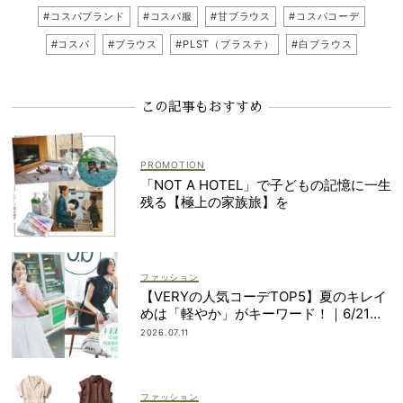
#コスパブランド
#コスパ服
#甘ブラウス
#コスパコーデ
#コスパ
#ブラウス
#PLST（プラステ）
#白ブラウス
この記事もおすすめ
「NOT A HOTEL」で子どもの記憶に一生
残る【極上の家族旅】を
ファッション
【VERYの人気コーデTOP5】夏のキレイ
めは「軽やか」がキーワード！｜6/21〜
30
2026.07.11
ファッション