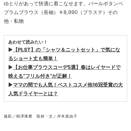
ゆとりがあって快適に着こなせます。パールボタンペ
プラムブラウス（長袖）￥8,990（プラステ）その
他・私物
あわせて読みたい！
▶
【PLST】の「シャツ＆ニットセット」で気にな
るショート丈も簡単！
▶
【お仕事ブラウスコーデ5選】春はレイヤードで
映える“フリル付き”が正解！
▶
ママの間でも人気！ベストコスメ他16冠受賞の大
人気ドライヤーとは？
撮影／相澤琢磨 取材・文／岸本真由子