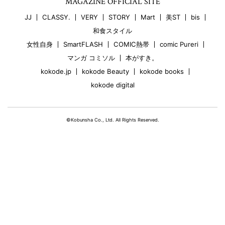
MAGAZINE OFFICIAL SITE
JJ
CLASSY.
VERY
STORY
Mart
美ST
bis
和食スタイル
女性自身
SmartFLASH
COMIC熱帯
comic Pureri
マンガ コミソル
本がすき。
kokode.jp
kokode Beauty
kokode books
kokode digital
©Kobunsha Co., Ltd. All Rights Reserved.