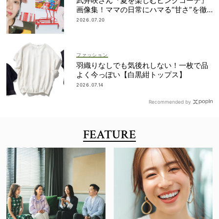
武井咲さん『夏を楽しむピンクコーデ』
画像集！ママの日常にハマる“甘さ”を徹
底ガイド
2026.07.20
ファッション
羽織りなしでも気後れしない！一枚で品
よく今っぽい【白黒紺トップス】
2026.07.14
Recommended by
FEATURE