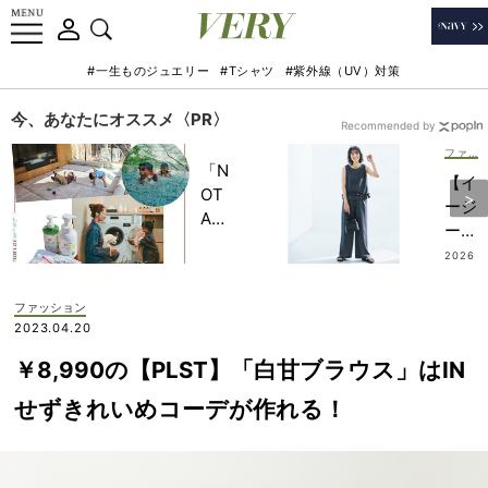
#一生ものジュエリー
#Tシャツ
#紫外線（UV）対策
今、あなたにオススメ〈PR〉
Recommended by
ファッション
「N
【イ
OT
ージ
A
ーパ
HO
ン
2026
TEL
.07.19
ツ】
」で
で楽
ファッション
子ど
ちん
2023.04.20
もの
オシ
記憶
￥8,990の【PLST】「白甘ブラウス」はIN
ャ
に一
レ！
せずきれいめコーデが作れる！
生残
ピン
る
スト
【極
ライ
上の