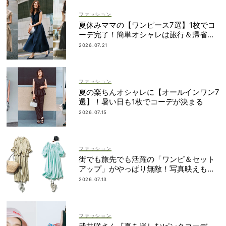
ファッション
夏休みママの【ワンピース7選】1枚でコ
ーデ完了！簡単オシャレは旅行＆帰省に
も
2026.07.21
ファッション
夏の楽ちんオシャレに【オールインワン7
選】！暑い日も1枚でコーデが決まる
2026.07.15
ファッション
街でも旅先でも活躍の「ワンピ＆セット
アップ」がやっぱり無敵！写真映えも着
回し力も◎
2026.07.13
ファッション