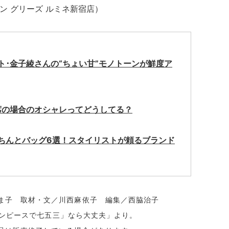
タロン グリーズ ルミネ新宿店）
･金子綾さんの“ちょい甘”モノトーンが鮮度ア
席の場合のオシャレってどうしてる？
ちんとバッグ6選！スタイリストが頼るブランド
ま子 取材・文／川西麻依子 編集／西脇治子
「ワンピースで七五三」なら大丈夫」より。