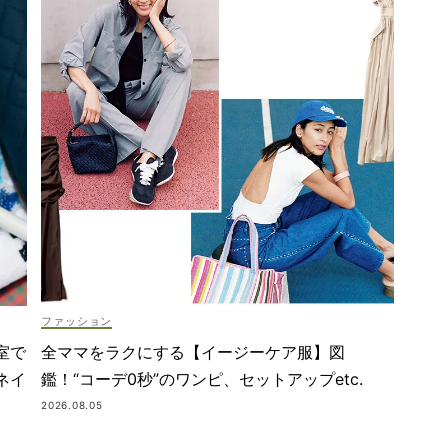
ファッション
室で
全ママをラクにする【イージーケア服】図
ネイ
鑑！“コーデ0秒”のワンピ、セットアップetc.
2026.08.05