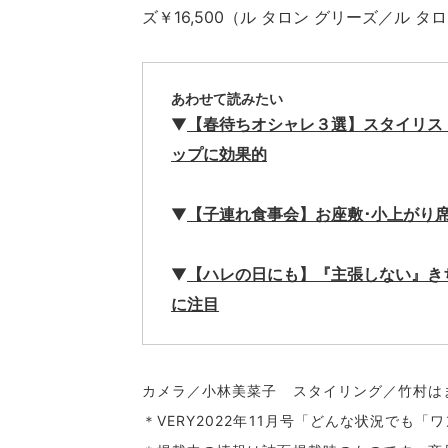
ズ￥16,500（ル タロン グリーズ／ル 
あわせて読みたい
▼
【春待ちオシャレ３選】スタイリスト
ップに効果的
▼
【子連れ食事会】お座敷･小上がり
▼
【ハレの日にも】『主張しない』き
に注目
カメラ／小林美菜子 スタイリング／竹村は
＊VERY2022年11月号「どんな状況でも