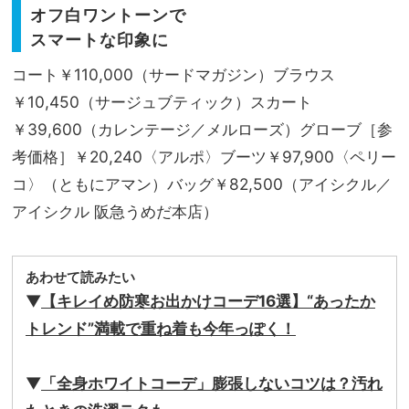
オフ白ワントーンで
スマートな印象に
コート￥110,000（サードマガジン）ブラウス
￥10,450（サージュブティック）スカート
￥39,600（カレンテージ／メルローズ）グローブ［参
考価格］￥20,240〈アルポ〉ブーツ￥97,900〈ペリー
コ〉（ともにアマン）バッグ￥82,500（アイシクル／
アイシクル 阪急うめだ本店）
あわせて読みたい
▼
【キレイめ防寒お出かけコーデ16選】“あったか
トレンド”満載で重ね着も今年っぽく！
▼
「全身ホワイトコーデ」膨張しないコツは？汚れ