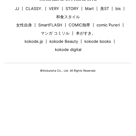
JJ
CLASSY.
VERY
STORY
Mart
美ST
bis
和食スタイル
女性自身
SmartFLASH
COMIC熱帯
comic Pureri
マンガ コミソル
本がすき。
kokode.jp
kokode Beauty
kokode books
kokode digital
©Kobunsha Co., Ltd. All Rights Reserved.