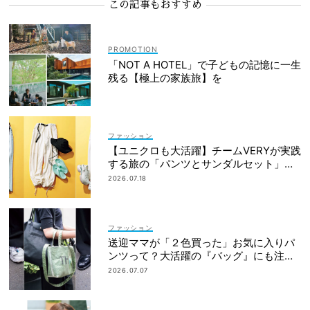
この記事もおすすめ
「NOT A HOTEL」で子どもの記憶に一生
残る【極上の家族旅】を
ファッション
【ユニクロも大活躍】チームVERYが実践
する旅の「パンツとサンダルセット」最
適プラン
2026.07.18
ファッション
送迎ママが「２色買った」お気に入りパ
ンツって？大活躍の『バッグ』にも注
目！
2026.07.07