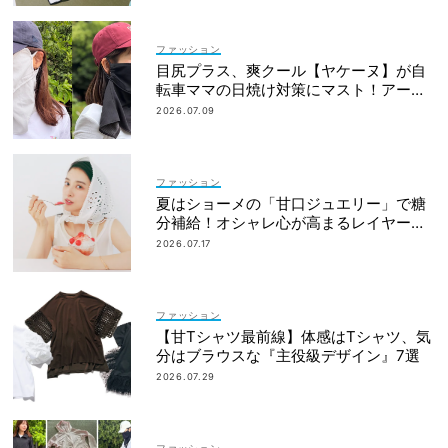
ファッション
目尻プラス、爽クール【ヤケーヌ】が自
転車ママの日焼け対策にマスト！アーム
カバーの愛用者も
2026.07.09
ファッション
夏はショーメの「甘口ジュエリー」で糖
分補給！オシャレ心が高まるレイヤード
術
2026.07.17
ファッション
【甘Tシャツ最前線】体感はTシャツ、気
分はブラウスな『主役級デザイン』7選
2026.07.29
ファッション