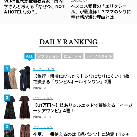
VERY世代が金融教育家・田内
2026.07.07
ベスコス受賞の「エリクシー
学さんと考える「なぜ今、NOT
ル」が最適解！？ママのシワに
A HOTELなの？」
幸せ感が滲む理由とは
DAILY RANKING
ALL
ファッション
ビューティ
ライフスタイル
VERY STORE
【旅行・帰省にぴったり】シワになりにくい！1枚
で決まる「ワンピ&オールインワン」2選
2026.08.05
ファッション
【U1万円〜】技ありシルエットで着映える「イージ
ーケアワンピ」4選！
2026.08.01
ファッション
今夏、一番使えるのは【柄パンツ】に決定！Tシャ