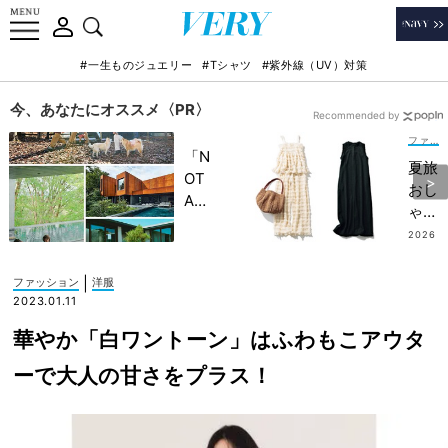
#一生ものジュエリー
#Tシャツ
#紫外線（UV）対策
今、あなたにオススメ〈PR〉
Recommended by
ファッション
「N
夏旅
OT
おし
A
ゃれ
HO
は
2026
TEL
.07.10
『ワ
」で
ンピ
|
ファッション
洋服
子ど
＆セ
2023.01.11
もの
ット
記憶
華やか「白ワントーン」はふわもこアウタ
アッ
に一
プ』
ーで大人の甘さをプラス！
生残
で完
る
結！
【極
着映
上の