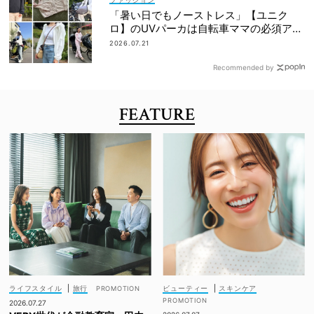
「暑い日でもノーストレス」【ユニク
ロ】のUVパーカは自転車ママの必須アイ
テム！
2026.07.21
Recommended by
FEATURE
ライフスタイル
|
旅行
ビューティー
|
スキンケア
2026.07.27