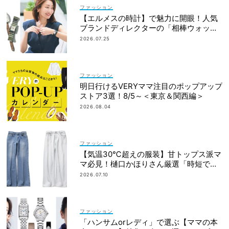
ファッション
【エルメスの時計】で魅力に開眼！人気
ブランドディレクターの「相棒ウォッ
チ」ヒストリー
2026.07.25
ファッション
明日行けるVERYママ注目のポップアップ
ストア3選！8/5～＜東京＆関西編＞
2026.08.04
ファッション
【気温30℃超えの服装】甘トップス派マ
マ必見！樋口かほりさん厳選「時短でワ
ンツー」夏デニム
2026.07.10
ファッション
「ハンサムorレディ」で選ぶ【ママの本