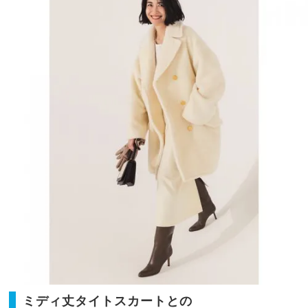
え目
家族
線で
旅】
読者
を
が新
調し
たの
は？
ミディ丈タイトスカートとの