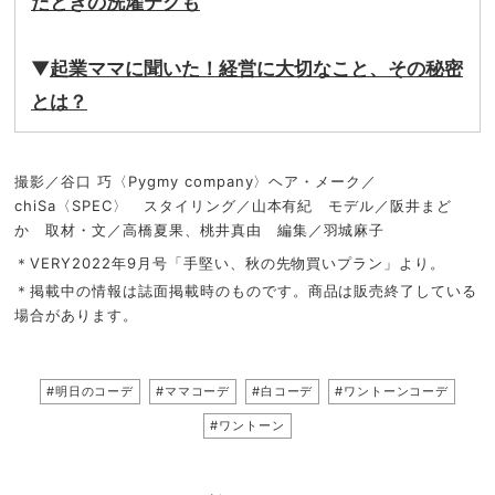
たときの洗濯テクも
▼
起業ママに聞いた！経営に大切なこと、その秘密
とは？
撮影／谷口 巧〈Pygmy company〉ヘア・メーク／
chiSa〈SPEC〉 スタイリング／山本有紀 モデル／阪井まど
か 取材・文／高橋夏果、桃井真由 編集／羽城麻子
＊VERY2022年9月号「手堅い、秋の先物買いプラン」より。
＊掲載中の情報は誌面掲載時のものです。商品は販売終了している
場合があります。
#明日のコーデ
#ママコーデ
#白コーデ
#ワントーンコーデ
#ワントーン