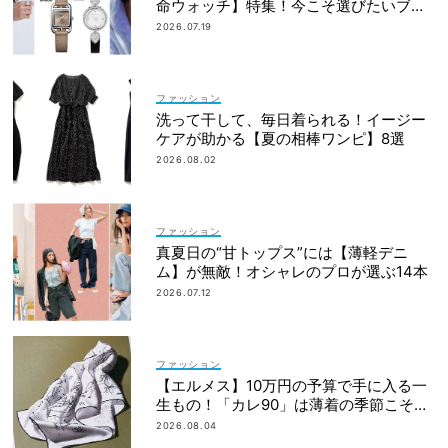
命ウォッチ】特集！今こそ選びたいブラ
ンド19選
2026.07.19
ファッション
洗って干して、毎日着られる！イージー
ケアが助かる【夏の相棒ワンピ】8選
2026.08.02
ファッション
真夏日の“甘トップス”には【薄軽デニ
ム】が無敵！オシャレのプロが選ぶ14本
2026.07.12
ファッション
【エルメス】10万円の予算で手に入る一
生もの！「カレ90」は薄着の季節こそ重
宝
2026.08.04