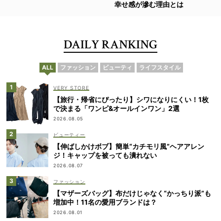
幸せ感が滲む理由とは
DAILY RANKING
ALL
ファッション
ビューティ
ライフスタイル
VERY STORE
【旅行・帰省にぴったり】シワになりにくい！1枚
で決まる「ワンピ&オールインワン」2選
2026.08.05
ビューティー
【伸ばしかけボブ】簡単“カチモリ風”ヘアアレン
ジ！キャップを被っても潰れない
2026.08.07
ファッション
【マザーズバッグ】布だけじゃなく“かっちり派”も
増加中！11名の愛用ブランドは？
2026.08.01