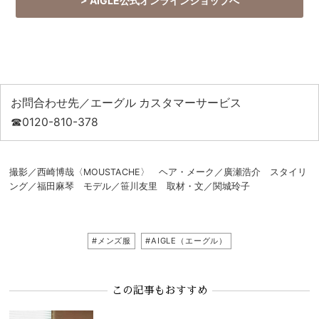
> AIGLE公式オンラインショップへ
お問合わせ先／エーグル カスタマーサービス
☎0120-810-378
撮影／西崎博哉〈MOUSTACHE〉 ヘア・メーク／廣瀬浩介 スタイリ
ング／福田麻琴 モデル／笹川友里 取材・文／関城玲子
#メンズ服
#AIGLE（エーグル）
この記事もおすすめ