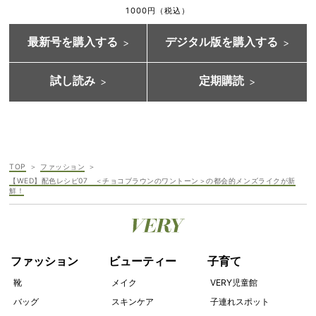
1000円（税込）
最新号を購入する
デジタル版を購入する
試し読み
定期購読
TOP
ファッション
【WED】配色レシピ07 ＜チョコブラウンのワントーン＞の都会的メンズライクが新
鮮！
ファッション
ビューティー
子育て
靴
メイク
VERY児童館
バッグ
スキンケア
子連れスポット