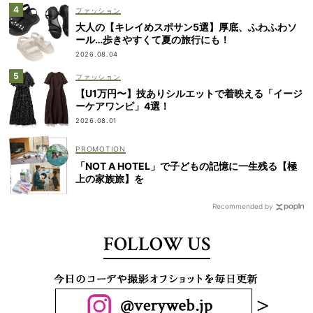
ファッション
大人の【キレイめスポサン5選】厚底、ふわふわソ
ール…歩きやすくて夏の旅行にも！
2026.08.04
ファッション
【U1万円〜】技ありシルエットで着映える「イージ
ーケアワンピ」4選！
2026.08.01
「NOT A HOTEL」で子どもの記憶に一生残る【極
上の家族旅】を
Recommended by
FOLLOW US