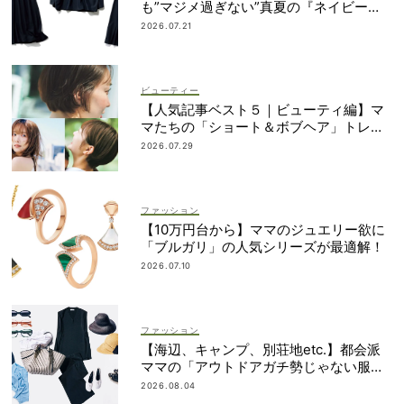
も”マジメ過ぎない”真夏の『ネイビー
服』６選
2026.07.21
ビューティー
【人気記事ベスト５｜ビューティ編】マ
マたちの「ショート＆ボブヘア」トレン
ドが丸わかり！
2026.07.29
ファッション
【10万円台から】ママのジュエリー欲に
「ブルガリ」の人気シリーズが最適解！
2026.07.10
ファッション
【海辺、キャンプ、別荘地etc.】都会派
ママの「アウトドアガチ勢じゃない服と
小物」集めました！
2026.08.04