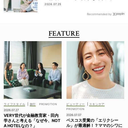
｜7/1〜10
2026.07.25
Recommended by
FEATURE
ライフスタイル
|
旅行
ビューティー
|
スキンケア
2026.07.27
VERY世代が金融教育家・田内
2026.07.07
ベスコス受賞の「エリクシー
学さんと考える「なぜ今、NOT
ル」が最適解！？ママのシワに
A HOTELなの？」