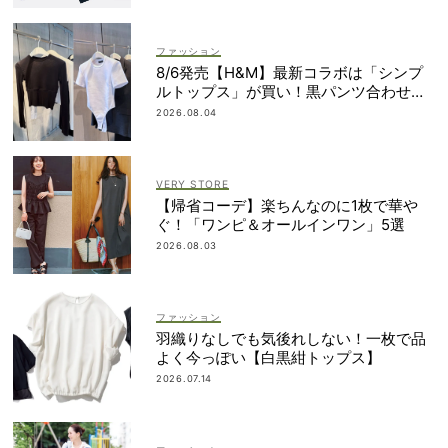
ファッション
8/6発売【H&M】最新コラボは「シンプ
ルトップス」が買い！黒パンツ合わせも
即サマ見え
2026.08.04
VERY STORE
【帰省コーデ】楽ちんなのに1枚で華や
ぐ！「ワンピ＆オールインワン」5選
2026.08.03
ファッション
羽織りなしでも気後れしない！一枚で品
よく今っぽい【白黒紺トップス】
2026.07.14