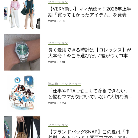
ファッション
【VERY買い】ママが続々！2026年上半
期「買ってよかったアイテム」を発表
2026.08.05
ファッション
長く愛用できる時計は【ロレックス】が
大本命！今こそ選びたい“差がつく”1本
は？
2026.07.18
読み物・インタビュー
「仕事やPTA…忙しくて貯蓄できない」
と悩むママが気づいていない“大切な資
産”って？
2026.07.24
ファッション
【ブランドバッグSNAP】この夏は「巾
着型」がトレンド！関西ママのリアルコ