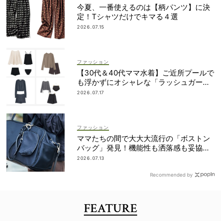
今夏、一番使えるのは【柄パンツ】に決
定！Tシャツだけでキマる４選
2026.07.15
ファッション
【30代＆40代ママ水着】ご近所プールで
も浮かずにオシャレな「ラッシュガード
＆ショートパンツセット」6選！
2026.07.17
ファッション
ママたちの間で大大大流行の「ボストン
バッグ」発見！機能性も洒落感も妥協し
ない
2026.07.13
Recommended by
FEATURE