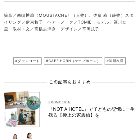
撮影／西崎博哉〈MOUSTACHE〉（人物）、佐藤 彩（静物）スタ
イリング／伊東牧子 ヘア・メーク／TOMIE モデル／笹川友
里 取材・文／高橋志津奈 デザイン／平岡規子
#ダウンコート
#CAPE HORN（ケープホーン）
#笹川友里
この記事もおすすめ
「NOT A HOTEL」で子どもの記憶に一生
残る【極上の家族旅】を