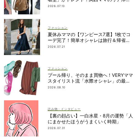
ーデ3選
2026.07.13
ファッション
夏休みママの【ワンピース7選】1枚でコ
ーデ完了！簡単オシャレは旅行＆帰省に
も
2026.07.21
ファッション
プール帰り、そのまま買物へ！VERYママ
スタイリスト流「水際オシャレ」の最新
ルール
2026.08.10
読み物・インタビュー
【裏の顔占い】一白水星・8月の運勢「人
にまかせたほうがうまくいく時期」
2026.07.31