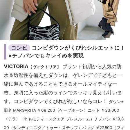
コンビ
コンビダウンがくびれシルエットに！
×チノパンでもキレイめを実現
VICTORIA
ブランド初期から人気の防
【ヴィクトリア】
水＆透湿性を備えたダウンは、ゲレンデで子どもと一
緒に遊んであげることもできるオールマイティな一
枚。身頃に入った縦のラインでスッキリ見えも叶いま
す。コンビダウンでくびれが欲しいならコレ！
ダウン※
旧名 MARGARITA ￥68,200〈ケープホーン〉ニット ￥33,000
〈テラ〉（ともにティースクエア プレスルーム）チノパン ￥19,8
00（サンディニスタ／トゥー・ステップ）バッグ ￥27,500（フィ