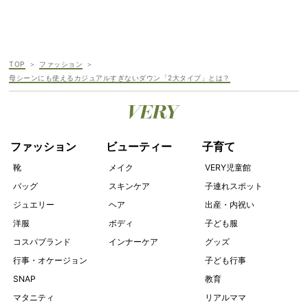
TOP
ファッション
母シーンにも使えるカジュアルすぎないダウン「2大タイプ」とは？
ファッション
ビューティー
子育て
靴
メイク
VERY児童館
バッグ
スキンケア
子連れスポット
ジュエリー
ヘア
出産・内祝い
洋服
ボディ
子ども服
コスパブランド
インナーケア
グッズ
行事・オケージョン
子ども行事
SNAP
教育
マタニティ
リアルママ