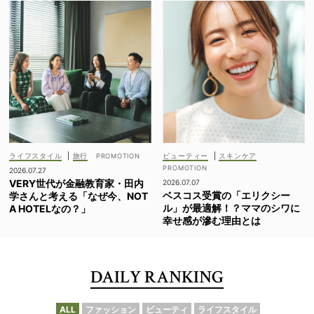
ライフスタイル
|
旅行
ビューティー
|
スキンケア
2026.07.27
VERY世代が金融教育家・田内
2026.07.07
ベスコス受賞の「エリクシー
学さんと考える「なぜ今、NOT
ル」が最適解！？ママのシワに
A HOTELなの？」
幸せ感が滲む理由とは
DAILY RANKING
ALL
ファッション
ビューティ
ライフスタイル