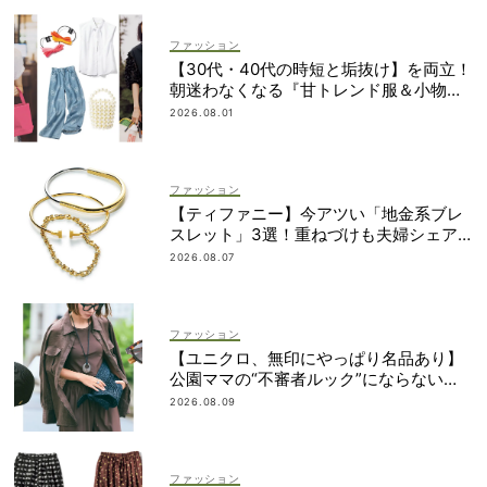
ファッション
【30代・40代の時短と垢抜け】を両立！
朝迷わなくなる『甘トレンド服＆小物』
最旬カタログ
2026.08.01
ファッション
【ティファニー】今アツい「地金系ブレ
スレット」3選！重ねづけも夫婦シェア
も自在
2026.08.07
ファッション
【ユニクロ、無印にやっぱり名品あり】
公園ママの“不審者ルック”にならない
『ガチUV対策』の正解
2026.08.09
ファッション