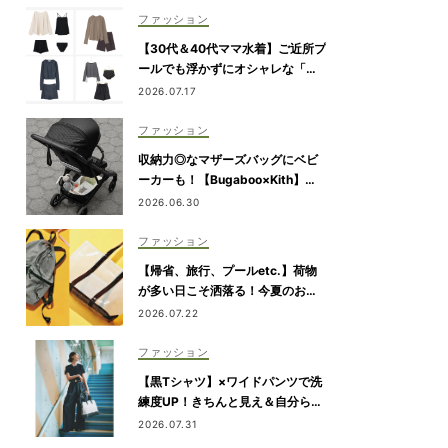
ファッション
【30代＆40代ママ水着】ご近所プ
ールでも浮かずにオシャレな「ラ
ッシュガード＆ショートパンツセ
2026.07.17
ット」6選！
ファッション
収納力◎なマザーズバッグにベビ
ーカーも！【Bugaboo×Kith】が
限定コラボ
2026.06.30
ファッション
【帰省、旅行、プールetc.】荷物
が多い日こそ洒落る！今夏のお出
かけ名品「トート＆リュック」５
2026.07.22
選
ファッション
【黒Tシャツ】×ワイドパンツで洗
練度UP！きちんと見え＆自分らし
さを両立
2026.07.31