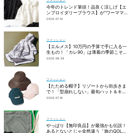
ファッション
今年のトレンド筆頭！品良く涼しげ【エ
ンブロイダリーブラウス】が“ワーママの
新定番”
2026.07.14
ファッション
【エルメス】10万円の予算で手に入る一
生もの！「カレ90」は薄着の季節こそ重
宝
2026.08.04
ファッション
【たためる帽子】リゾートから街歩きま
で！「型崩れしない」最旬ハット＆キャ
ップ
2026.07.16
ファッション
やっぱり【無印良品】が最強かも伝説！
あるとないとじゃ全然違う「旅のQOL爆