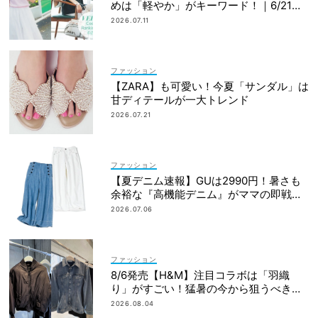
めは「軽やか」がキーワード！｜6/21〜
30
2026.07.11
ファッション
【ZARA】も可愛い！今夏「サンダル」は
甘ディテールが一大トレンド
2026.07.21
ファッション
【夏デニム速報】GUは2990円！暑さも
余裕な『高機能デニム』がママの即戦力
に◎
2026.07.06
ファッション
8/6発売【H&M】注目コラボは「羽織
り」がすごい！猛暑の今から狙うべき完
売必至アイテム
2026.08.04