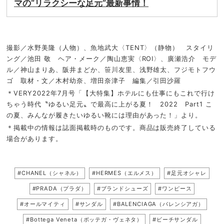
マの“リラクシーな足元”最新事情！
撮影／水野美隆（人物）、魚地武大〈TENT〉（静物） スタイリ
ング／池田 敬 ヘア・メーク／陶山恵実〈ROI〉、廣瀬浩介 モデ
ル／神山まりあ、阪井まどか、笹川友里、浅野雄太、フジモトフウ
ゴ 取材・文／木村幼奈、増田奈津子 編集／引田沙羅
＊VERY2022年7月号「【大特集】ホテルにも仕事にもこれで行け
ちゃう時代〝ゆるい足元〟で最高に上がる夏！ 2022 Part1 こ
の夏、みんなが履きたいゆるい靴には理由があった！」より。
＊掲載中の情報は誌面掲載時のものです。商品は販売終了している
場合があります。
#CHANEL（シャネル）
#HERMES（エルメス）
#足元オシャレ
#PRADA（プラダ）
#ブランドシューズ
#ワンピース
#オールマイティ
#サンダル
#BALENCIAGA（バレンシアガ）
#Bottega Veneta（ボッテガ・ヴェネタ）
#ビーチサンダル