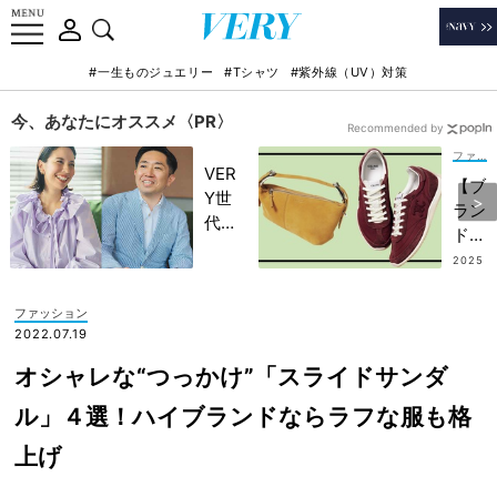
#一生ものジュエリー
#Tシャツ
#紫外線（UV）対策
今、あなたにオススメ〈PR〉
Recommended by
ファッション
VER
【ブ
Y世
ラン
代が
ド新
金融
作速
2025
教育
.08.1
報】
6
家・
毎シ
ファッション
田内
ーズ
2022.07.19
学さ
ン人
んと
オシャレな“つっかけ”「スライドサンダ
気
考え
「セ
ル」４選！ハイブランドならラフな服も格
る
リー
「な
上げ
ヌ」
ぜ
のス
今、