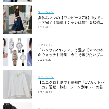
ファッション
夏休みママの【ワンピース7選】1枚でコ
ーデ完了！簡単オシャレは旅行＆帰省に
も
2026.07.21
ファッション
「ハンサムorレディ」で選ぶ【ママの本
命ウォッチ】特集！今こそ選びたいブラ
ンド19選
2026.07.19
ファッション
【ユニクロ】夏でも長袖⁉「UVカットパ
ーカ」通勤、旅行…シーン別キレイめ着
こなし3選
2026.07.29