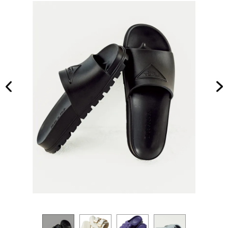
ニー
NO
カー
T A
も！
HO
先取
TEL
り小
な
物3
の？
選
」