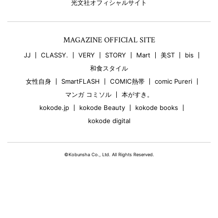
光文社オフィシャルサイト
MAGAZINE OFFICIAL SITE
JJ
CLASSY.
VERY
STORY
Mart
美ST
bis
和食スタイル
女性自身
SmartFLASH
COMIC熱帯
comic Pureri
マンガ コミソル
本がすき。
kokode.jp
kokode Beauty
kokode books
kokode digital
©Kobunsha Co., Ltd. All Rights Reserved.