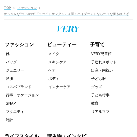
TOP
ファッション
オシャレな“つっかけ”「スライドサンダル」４選！ハイブランドならラフな服も格上げ
ファッション
ビューティー
子育て
靴
メイク
VERY児童館
バッグ
スキンケア
子連れスポット
ジュエリー
ヘア
出産・内祝い
洋服
ボディ
子ども服
コスパブランド
インナーケア
グッズ
行事・オケージョン
子ども行事
SNAP
教育
マタニティ
リアルママ
時計
ライフスタイル
読み物・インタビ