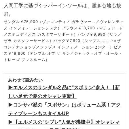
人間工学に基づくラバーインソールは、履き心地も抜
群。
サンダル￥75,900（ヴァレンティノ ガラヴァーニ／ヴァレンティ
ノ インフォメーションデスク）ブラウス￥18,700（マチュアード
／ステュディオス カスタマーサポート）パンツ￥9,990（ザラ／
ザラ カスタマーサービス）バッグ￥7,920（シップス エニィ×ザ
コンテナショップ／シップス インフォメーションセンター）ピア
ス￥19,800（テンプル オブ ザ サン／ジャック・オブ・オール・
トレーズ プレスルーム）
あわせて読みたい
▶︎エルメスのサンダル名品に“スポサン”参入！【新
しい足元で夏のオシャレ更新】
▶︎コンサバ派の「スポサン」はボリューム系！アク
ティブシーンもスタイルUP
▶︎【エルメスの“シプレ”人気が沸騰中】オシャレマ