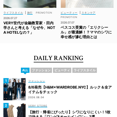
ライフスタイル
|
旅行
ビューティー
|
スキンケア
2026.07.27
VERY世代が金融教育家・田内
2026.07.07
ベスコス受賞の「エリクシー
学さんと考える「なぜ今、NOT
ル」が最適解！？ママのシワに
A HOTELなの？」
幸せ感が滲む理由とは
DAILY RANKING
ALL
ファッション
ビューティ
ライフスタイル
ファッション
8/6発売【H&M×WARDROBE.NYC】ルック＆全ア
イテムをチェック
2026.08.04
VERY STORE
【旅行・帰省にぴったり】シワになりにくい！1枚
で決まる「ワンピ&オールインワン」2選