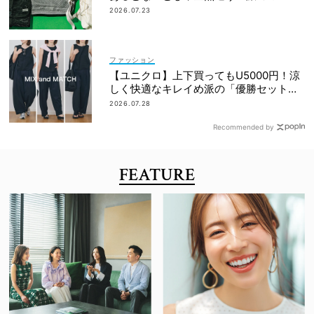
上げアイテム」
2026.07.23
ファッション
【ユニクロ】上下買ってもU5000円！涼
しく快適なキレイめ派の「優勝セット」
は着回し力も
2026.07.28
Recommended by
FEATURE