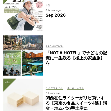
本誌
6 hours ago
Sep 2026
「NOT A HOTEL」で子どもの記
憶に一生残る【極上の家族旅】
を
|
ライフスタイル
手土産・ギフト
7 hours ago
関西在住ライターがリピ買いす
る【東京の名品スイーツ4選】帰
省・ホムパの手土産に