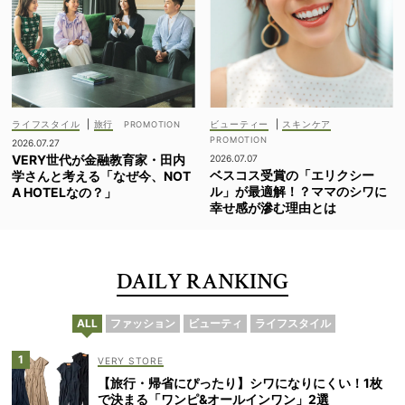
ライフスタイル
|
旅行
ビューティー
|
スキンケア
2026.07.27
VERY世代が金融教育家・田内
2026.07.07
ベスコス受賞の「エリクシー
学さんと考える「なぜ今、NOT
ル」が最適解！？ママのシワに
A HOTELなの？」
幸せ感が滲む理由とは
DAILY RANKING
ALL
ファッション
ビューティ
ライフスタイル
VERY STORE
【旅行・帰省にぴったり】シワになりにくい！1枚
で決まる「ワンピ&オールインワン」2選