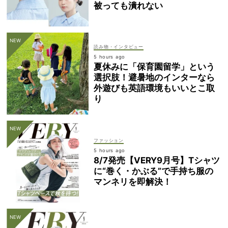
被っても潰れない
読み物・インタビュー
5 hours ago
夏休みに「保育園留学」という
選択肢！避暑地のインターなら
外遊びも英語環境もいいとこ取
り
ファッション
5 hours ago
8/7発売【VERY9月号】Tシャツ
に“巻く・かぶる”で手持ち服の
マンネリを即解決！