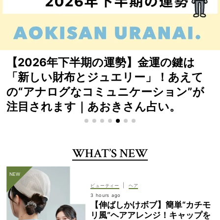
待望の受注再開！「VERY×yoriトート」
は裏表使える“縦型”が人気【徹底解説】
WHAT’S NEW
|
ビューティー
ヘア
3 hours ago
【伸ばしかけボブ】簡単“カチモ
リ風”ヘアアレンジ！キャップを