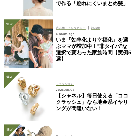
で作る「崩れにくいまとめ髪」
|
読み物・インタビュー
読み物
4 hours ago
いま「効率化より幸福化」を選
ぶママが増加中！“非タイパ”な
選択で変わった家族時間【実例5
選】
ファッション
2026.08.08
【シャネル】毎日使える「ココ
クラッシュ」なら地金系イヤリ
ングが間違いない！