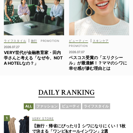
ライフスタイル
|
旅行
ビューティー
|
スキンケア
2026.07.27
VERY世代が金融教育家・田内
2026.07.07
ベスコス受賞の「エリクシー
学さんと考える「なぜ今、NOT
ル」が最適解！？ママのシワに
A HOTELなの？」
幸せ感が滲む理由とは
DAILY RANKING
ALL
ファッション
ビューティ
ライフスタイル
VERY STORE
【旅行・帰省にぴったり】シワになりにくい！1枚
で決まる「ワンピ&オールインワン」2選