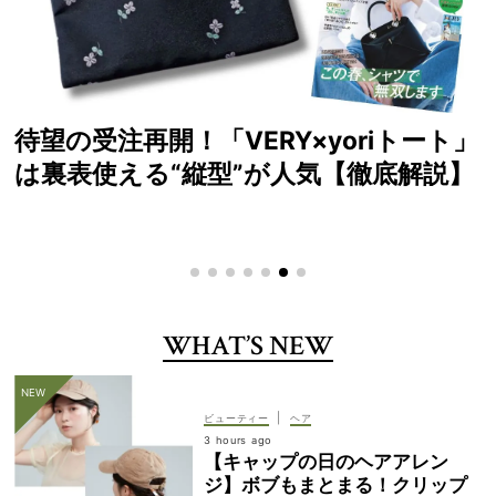
yoriトート」
読者が選ぶ！2026年SS V
【徹底解説】
スメ大賞
WHAT’S NEW
|
ビューティー
ヘア
3 hours ago
【キャップの日のヘアアレン
ジ】ボブもまとまる！クリップ