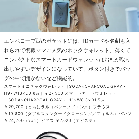
エンベロープ型のポケットには、IDカードや名刺も入
れられて復職ママに人気のネックウォレット。薄くて
コンパクトなスマートカードウォレットはお札が取り
出しやすいデザインになっていて、ボタン付きでバッ
グの中で開かないなど機能的。
スマートミニネックウォレット［SODA×CHARCOAL GRAY・
H9×W13×D0.8㎝］￥27,500 スマートカードウォレット
［SODA×CHARCOAL GRAY・H11×W8.8×D1.5㎝］
￥29,700（ともにラルコバレーノ／エンメ）ブラウス
￥19,800（ダブルスタンダードクロージング／フィルム）パンツ
￥24,200（yori）ピアス ￥7,020（アビステ）