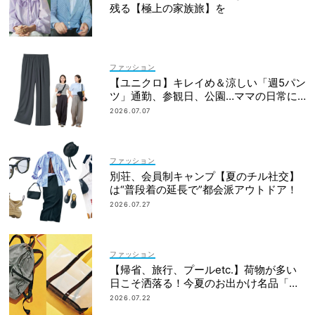
残る【極上の家族旅】を
ファッション
【ユニクロ】キレイめ＆涼しい「週5パン
ツ」通勤、参観日、公園…ママの日常に
最適
2026.07.07
ファッション
別荘、会員制キャンプ【夏のチル社交】
は“普段着の延長で”都会派アウトドア！
2026.07.27
ファッション
【帰省、旅行、プールetc.】荷物が多い
日こそ洒落る！今夏のお出かけ名品「ト
ート＆リュック」５選
2026.07.22