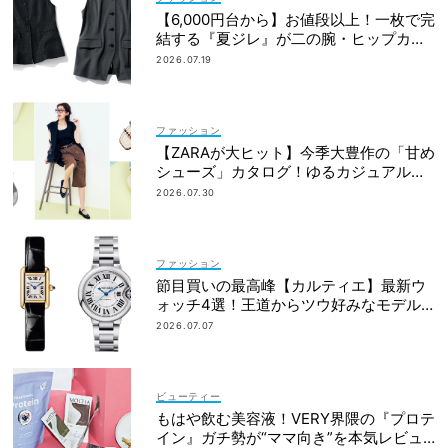
【6,000円台から】お値段以上！一枚で完
結する『夏ジレ』が二の腕・ヒップカバ
ーに大活躍
2026.07.19
ファッション
【ZARAが大ヒット】今季大豊作の「甘め
シューズ」カタログ！ゆるカジュアルの
鮮度アップに◎
2026.07.30
ファッション
節目買いの最高峰【カルティエ】最新ウ
ォッチ4選！王道からツウ好みなモデル
まで
2026.07.07
ビューティー
もはや飲む美容液！VERY界隈の『プロテ
イン』ガチ勢が“ママ向き”を本気レビュ