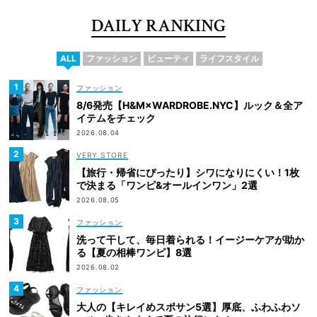
DAILY RANKING
ALL
ファッション
ビューティ
ライフスタイル
ファッション
8/6発売【H&M×WARDROBE.NYC】ルック＆全ア
イテムをチェック
2026.08.04
VERY STORE
【旅行・帰省にぴったり】シワになりにくい！1枚
で決まる「ワンピ&オールインワン」2選
2026.08.05
ファッション
洗って干して、毎日着られる！イージーケアが助か
る【夏の相棒ワンピ】8選
2026.08.02
ファッション
大人の【キレイめスポサン5選】厚底、ふわふわソ