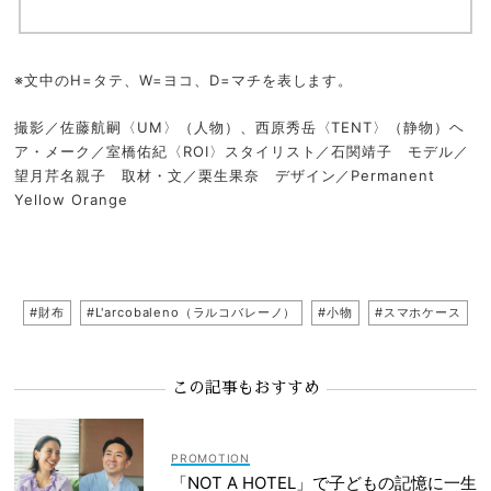
※文中のH=タテ、W=ヨコ、D=マチを表します。
撮影／佐藤航嗣〈UM〉（人物）、西原秀岳〈TENT〉（静物）ヘ
ア・メーク／室橋佑紀〈ROI〉スタイリスト／石関靖子 モデル／
望月芹名親子 取材・文／栗生果奈 デザイン／Permanent
Yellow Orange
#財布
#L'arcobaleno（ラルコバレーノ）
#小物
#スマホケース
この記事もおすすめ
「NOT A HOTEL」で子どもの記憶に一生