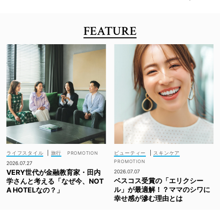
FEATURE
ライフスタイル
|
旅行
ビューティー
|
スキンケア
2026.07.27
VERY世代が金融教育家・田内
2026.07.07
ベスコス受賞の「エリクシー
学さんと考える「なぜ今、NOT
ル」が最適解！？ママのシワに
A HOTELなの？」
幸せ感が滲む理由とは