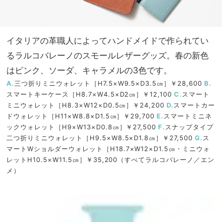
イタリアの革職人によってハンドメイドで作られてい
るラルコバレーノのスモールレザーグッズ。春の新色
はピンク、ソーダ、キャラメルの3色です。
A.
三つ折りミニウォレット［H7.5×W9.5×D3.5㎝］￥28,600
B.
スマートキーケース［H8.7×W4.5×D2㎝］￥12,100
C.
スマート
ミニウォレット［H8.3×W12×D0.5㎝］￥24,200
D.
スマートカー
ドウォレット［H11×W8.8×D1.5㎝］￥29,700
E.
スマートミニネ
ックウォレット［H9×W13×D0.8㎝］￥27,500
F.
スナップタイプ
二つ折りミニウォレット［H9.5×W8.5×D1.8㎝］￥27,500
G.
ス
マートWショルダーウォレット［H18.7×W12×D1.5㎝・ミニウォ
レットH10.5×W11.5㎝］￥35,200（すべてラルコバレーノ／エン
メ）