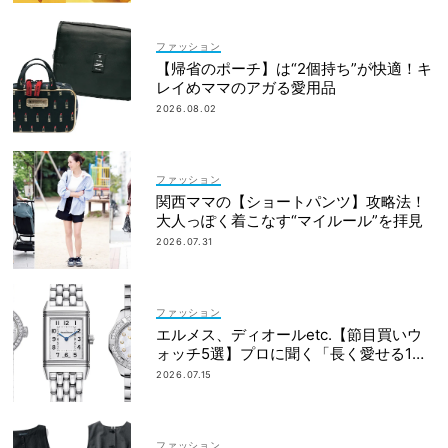
ファッション
【帰省のポーチ】は“2個持ち”が快適！キ
レイめママのアガる愛用品
2026.08.02
ファッション
関西ママの【ショートパンツ】攻略法！
大人っぽく着こなす“マイルール”を拝見
2026.07.31
ファッション
エルメス、ディオールetc.【節目買いウ
ォッチ5選】プロに聞く「長く愛せる1
本」の選び方
2026.07.15
ファッション