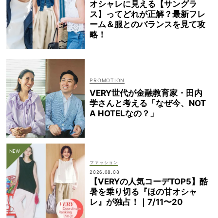
オシャレに見える【サングラ
ス】ってどれが正解？最新フレ
ーム＆服とのバランスを見て攻
略！
VERY世代が金融教育家・田内
学さんと考える「なぜ今、NOT
A HOTELなの？」
ファッション
2026.08.08
【VERYの人気コーデTOP5】酷
暑を乗り切る『ほの甘オシャ
レ』が独占！｜7/11〜20