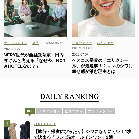
ライフスタイル
|
旅行
ビューティー
|
スキンケア
2026.07.27
VERY世代が金融教育家・田内
2026.07.07
ベスコス受賞の「エリクシー
学さんと考える「なぜ今、NOT
ル」が最適解！？ママのシワに
A HOTELなの？」
幸せ感が滲む理由とは
DAILY RANKING
ALL
ファッション
ビューティ
ライフスタイル
VERY STORE
【旅行・帰省にぴったり】シワになりにくい！1枚
で決まる「ワンピ&オールインワン」2選