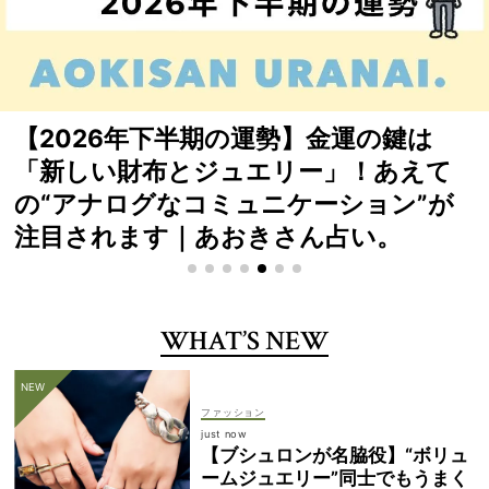
待望の受注再開！「VERY×yoriトート」
は裏表使える“縦型”が人気【徹底解説】
WHAT’S NEW
ファッション
just now
【ブシュロンが名脇役】“ボリュ
ームジュエリー”同士でもうまく