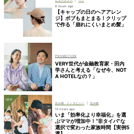
|
ビューティー
ヘア
9 hours ago
【キャップの日のヘアアレン
ジ】ボブもまとまる！クリップ
で作る「崩れにくいまとめ髪」
VERY世代が金融教育家・田内
学さんと考える「なぜ今、NOT
A HOTELなの？」
|
読み物・インタビュー
読み物
10 hours ago
いま「効率化より幸福化」を選
ぶママが増加中！“非タイパ”な
選択で変わった家族時間【実例5
選】