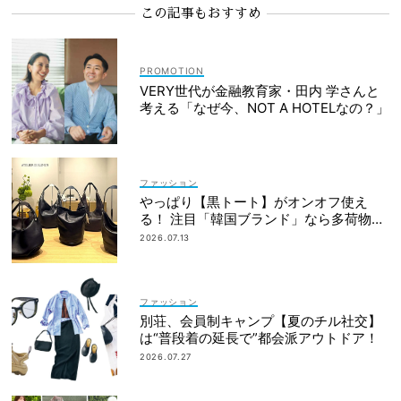
この記事もおすすめ
VERY世代が金融教育家・田内 学さんと
考える「なぜ今、NOT A HOTELなの？」
ファッション
やっぱり【黒トート】がオンオフ使え
る！ 注目「韓国ブランド」なら多荷物派
もすっきり見え
2026.07.13
ファッション
別荘、会員制キャンプ【夏のチル社交】
は“普段着の延長で”都会派アウトドア！
2026.07.27