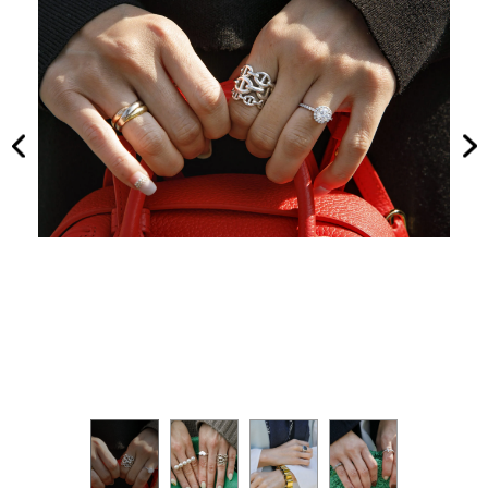
落顔
NO
サン
T A
グラ
HO
ス』
TEL
は“
な
ナロ
の？
ーフ
」
ォル
ム”
が最
旬！