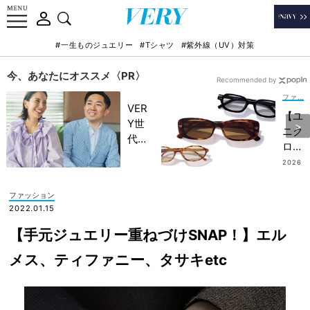
#一生ものジュエリー
#Tシャツ
#紫外線（UV）対策
今、あなたにオススメ〈PR〉
Recommended by
ファッション
VER
【ユ
Y世
ニク
代が
ロは
金融
300
2026
教育
.07.3
0円
1
家・
以
ファッション
田内
下】
2022.01.15
学さ
オシ
んと
【手元ジュエリー重ねづけSNAP！】エル
ャレ
考え
強化
メス、ティファニー、タサキetc
る
に効
「な
く
ぜ
『洒
今、