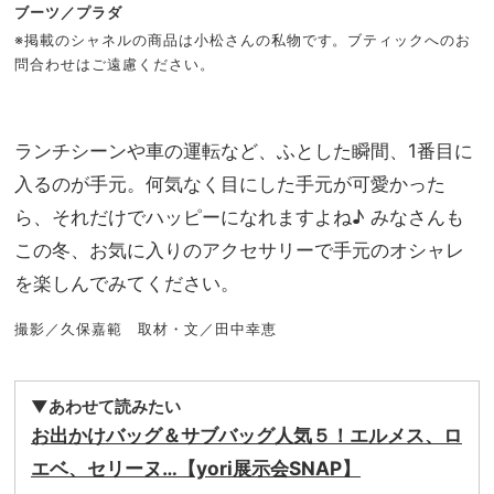
ブーツ／プラダ
※掲載のシャネルの商品は小松さんの私物です。ブティックへのお
問合わせはご遠慮ください。
ランチシーンや車の運転など、ふとした瞬間、1番目に
入るのが手元。何気なく目にした手元が可愛かった
ら、それだけでハッピーになれますよね♪ みなさんも
この冬、お気に入りのアクセサリーで手元のオシャレ
を楽しんでみてください。
撮影／久保嘉範 取材・文／田中幸恵
▼あわせて読みたい
お出かけバッグ＆サブバッグ人気５！エルメス、ロ
エベ、セリーヌ…【yori展示会SNAP】