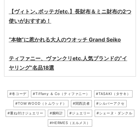
【ヴィトン､ボッテガetc.】長財布＆ミニ財布の2つ
使いがおすすめ！
“本物”に惹かれる大人のウオッチ Grand Seiko
ティファニー、ヴァンクリetc.人気ブランドの“イ
ヤリング”名品18選
#冬コーデ
#Tiffany ＆ Co（ティファニー）
#TASAKI（タサキ）
#TOM WOOD（トムウッド）
#関西読者
#シルバーアクセ
#重ね付けジュエリー
#腕時計
#ジュエリー
#シェーヌ・ダンクル
#HERMES（エルメス）