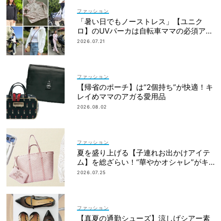
ファッション
「暑い日でもノーストレス」【ユニク
ロ】のUVパーカは自転車ママの必須アイ
テム！
2026.07.21
ファッション
【帰省のポーチ】は“2個持ち”が快適！キ
レイめママのアガる愛用品
2026.08.02
ファッション
夏を盛り上げる【子連れお出かけアイテ
ム】を総ざらい！“華やかオシャレ”がキ
ーワード
2026.07.25
ファッション
【真夏の通勤シューズ】涼しげシアー素