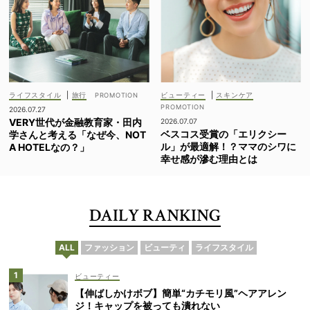
ライフスタイル
|
旅行
ビューティー
|
スキンケア
2026.07.27
VERY世代が金融教育家・田内
2026.07.07
ベスコス受賞の「エリクシー
学さんと考える「なぜ今、NOT
ル」が最適解！？ママのシワに
A HOTELなの？」
幸せ感が滲む理由とは
DAILY RANKING
ALL
ファッション
ビューティ
ライフスタイル
ビューティー
【伸ばしかけボブ】簡単“カチモリ風”ヘアアレン
ジ！キャップを被っても潰れない