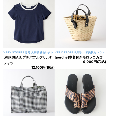
VERY STORE 9月号 大和美帆セレクト
VERY STORE 9月号 大和美帆セレクト
[aLORS]Soleil & Pluie Ex-libris
[BLANC]パールハートヘアクリ
Paris x aLORS - une
ップ
3,740円(税込)
collaboration d'exception 晴
雨兼用傘
18,700円(税込)