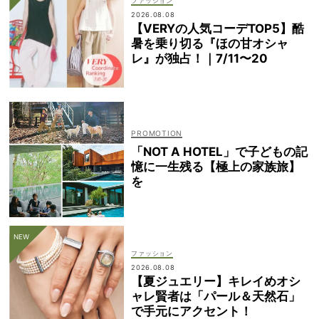
ファッション
2026.08.08
【VERYの人気コーデTOP5】酷
暑を乗り切る『ほの甘オシャ
レ』が独占！｜7/11〜20
「NOT A HOTEL」で子どもの記
憶に一生残る【極上の家族旅】
を
ファッション
2026.08.08
【夏ジュエリー】キレイめオシ
ャレ賢者は「パール＆天然石」
で手元にアクセント！