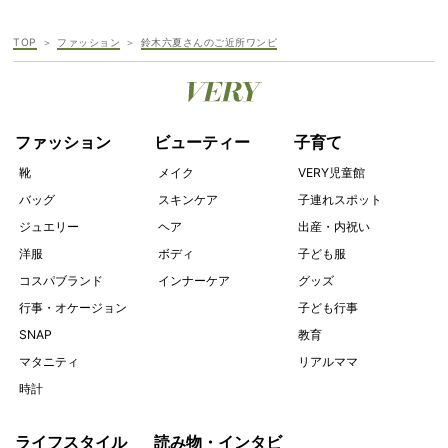
TOP
ファッション
鈴木六夏さんのご近所ワンピ
ファッション
ビューティー
子育て
靴
メイク
VERY児童館
バッグ
スキンケア
子連れスポット
ジュエリー
ヘア
出産・内祝い
洋服
ボディ
子ども服
コスパブランド
インナーケア
グッズ
行事・オケージョン
子ども行事
SNAP
教育
マタニティ
リアルママ
時計
ライフスタイル
読み物・インタビ