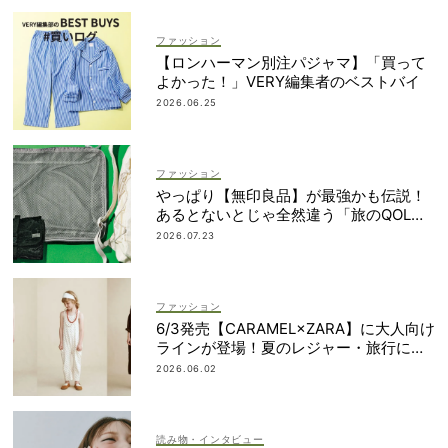
ファッション
【ロンハーマン別注パジャマ】「買って
よかった！」VERY編集者のベストバイ
2026.06.25
ファッション
やっぱり【無印良品】が最強かも伝説！
あるとないとじゃ全然違う「旅のQOL爆
上げアイテム」
2026.07.23
ファッション
6/3発売【CARAMEL×ZARA】に大人向け
ラインが登場！夏のレジャー・旅行にも
おすすめ
2026.06.02
読み物・インタビュー