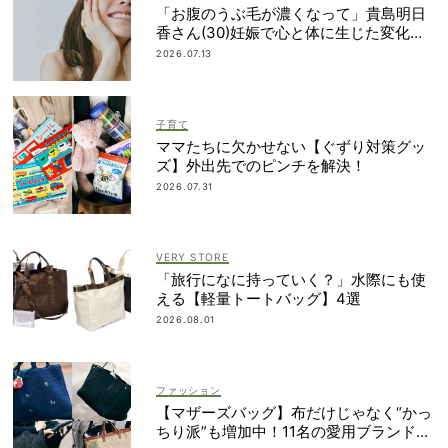
「お腹のうぶ毛が濃くなって」貴島明日
香さん(30)妊娠で心と体に生じた変化も
「愛しいです」
2026.07.13
子育て
ママたちに欠かせない【ぐずり対策グッ
ズ】外出先でのピンチを解決！
2026.07.31
VERY STORE
「旅行になに持っていく？」水際にも使
える【軽量トートバッグ】4選
2026.08.01
ファッション
【マザーズバッグ】布だけじゃなく“かっ
ちり派”も増加中！11名の愛用ブランド