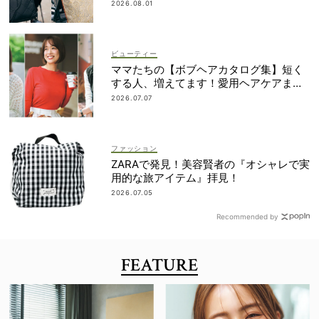
は？
2026.08.01
ビューティー
ママたちの【ボブヘアカタログ集】短く
する人、増えてます！愛用ヘアケアまで
全部見せ
2026.07.07
ファッション
ZARAで発見！美容賢者の『オシャレで実
用的な旅アイテム』拝見！
2026.07.05
Recommended by
FEATURE