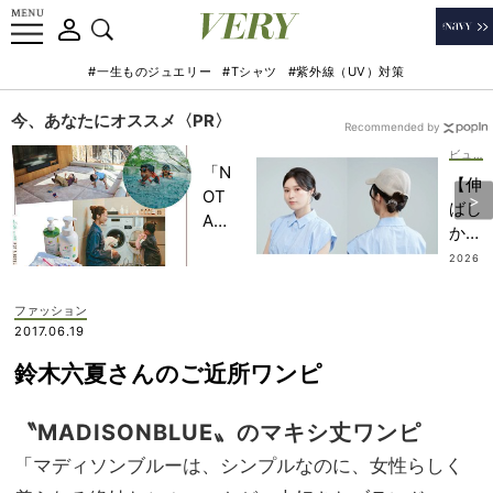
#一生ものジュエリー
#Tシャツ
#紫外線（UV）対策
今、あなたにオススメ〈PR〉
Recommended by
ビューティー
「N
【伸
OT
ばし
A
かけ
HO
ボ
2026
TEL
.08.0
ブ】
7
」で
簡
ファッション
子ど
単“
2017.06.19
もの
カチ
記憶
鈴木六夏さんのご近所ワンピ
モリ
に一
風”
生残
ヘア
〝MADISONBLUE〟のマキシ丈ワンピ
る
アレ
【極
「マディソンブルーは、シンプルなのに、女性らしく
ン
上の