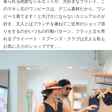
着られる絶妙なシルエットが、大好きなブランド。こ
ジ！
家族
キャ
のマキシ丈のワンピースは、デニム素材だから、ワン
旅】
ップ
を
ピース着てます！と大げさにならないカジュアルさが
を被
好き。主人とはブランチを兼ねてご近所のショップ巡
って
も潰
りをするのがいつもの行動パターン。フラッと立ち寄
れな
れるプライベート・スプーンズ・クラブは主人も私も
い
お気に入りのショップです」。