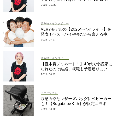
みさん】
2026.05.30
読み物・インタビュー
VERYモデルの【2025年ハイライト】を
発表！ベストバイや今だから言える事件
簿も大公開
2026.07.27
読み物・インタビュー
【直木賞ノミネート！】40代で小説家に
なれたのは結婚、就職も予定通りにいか
なかったから｜朝倉かすみさん
2026.06.15
ファッション
収納力◎なマザーズバッグにベビーカー
も！【Bugaboo×Kith】が限定コラボ
2026.06.30