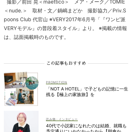
撮影／前田 晃＜maettico＞ メア・メーク／TOMIE
＜nude.＞ 取材・文／鍋嶋まどか 撮影協力／Priv.S
poons Club 代官山 ※VERY2017年6月号「『ワンピ派
VERYモデル』の普段着スタイル」より。 ※掲載の情報
は、誌面掲載時のものです。
この記事もおすすめ
「NOT A HOTEL」で子どもの記憶に一生
残る【極上の家族旅】を
読み物・インタビュー
40代で小説家になれたのは結婚、就職も
予定通りにいかなかったから【朝倉かす