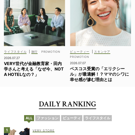
ライフスタイル
|
旅行
ビューティー
|
スキンケア
2026.07.27
VERY世代が金融教育家・田内
2026.07.07
ベスコス受賞の「エリクシー
学さんと考える「なぜ今、NOT
ル」が最適解！？ママのシワに
A HOTELなの？」
幸せ感が滲む理由とは
DAILY RANKING
ALL
ファッション
ビューティ
ライフスタイル
VERY STORE