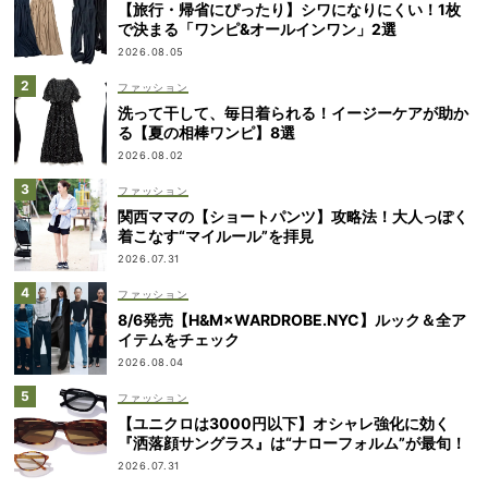
【旅行・帰省にぴったり】シワになりにくい！1枚
で決まる「ワンピ&オールインワン」2選
2026.08.05
ファッション
洗って干して、毎日着られる！イージーケアが助か
る【夏の相棒ワンピ】8選
2026.08.02
ファッション
関西ママの【ショートパンツ】攻略法！大人っぽく
着こなす“マイルール”を拝見
2026.07.31
ファッション
8/6発売【H&M×WARDROBE.NYC】ルック＆全ア
イテムをチェック
2026.08.04
ファッション
【ユニクロは3000円以下】オシャレ強化に効く
『洒落顔サングラス』は“ナローフォルム”が最旬！
2026.07.31