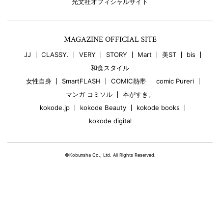
光文社オフィシャルサイト
MAGAZINE OFFICIAL SITE
JJ
CLASSY.
VERY
STORY
Mart
美ST
bis
和食スタイル
女性自身
SmartFLASH
COMIC熱帯
comic Pureri
マンガ コミソル
本がすき。
kokode.jp
kokode Beauty
kokode books
kokode digital
©Kobunsha Co., Ltd. All Rights Reserved.