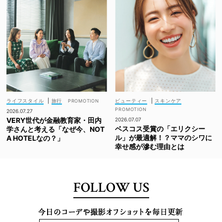
ライフスタイル
|
旅行
ビューティー
|
スキンケア
2026.07.27
VERY世代が金融教育家・田内
2026.07.07
ベスコス受賞の「エリクシー
学さんと考える「なぜ今、NOT
ル」が最適解！？ママのシワに
A HOTELなの？」
幸せ感が滲む理由とは
FOLLOW US