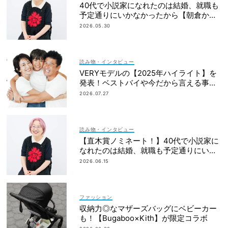
40代で小説家になれたのは結婚、就職も
予定通りにいかなかったから【朝倉かす
みさん】
2026.05.30
読み物・インタビュー
VERYモデルの【2025年ハイライト】を
発表！ベストバイや今だから言える事件
簿も大公開
2026.07.27
読み物・インタビュー
【直木賞ノミネート！】40代で小説家に
なれたのは結婚、就職も予定通りにいか
なかったから｜朝倉かすみさん
2026.06.15
ファッション
収納力◎なマザーズバッグにベビーカー
も！【Bugaboo×Kith】が限定コラボ