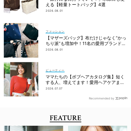
える【軽量トートバッグ】4選
2026.08.01
ファッション
【マザーズバッグ】布だけじゃなく“かっ
ちり派”も増加中！11名の愛用ブランド
は？
2026.08.01
ビューティー
ママたちの【ボブヘアカタログ集】短く
する人、増えてます！愛用ヘアケアまで
全部見せ
2026.07.07
Recommended by
FEATURE