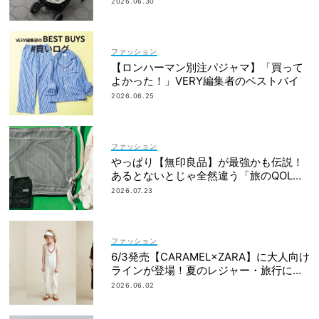
2026.06.30
ファッション
【ロンハーマン別注パジャマ】「買って
よかった！」VERY編集者のベストバイ
2026.06.25
ファッション
やっぱり【無印良品】が最強かも伝説！
あるとないとじゃ全然違う「旅のQOL爆
上げアイテム」
2026.07.23
ファッション
6/3発売【CARAMEL×ZARA】に大人向け
ラインが登場！夏のレジャー・旅行にも
おすすめ
2026.06.02