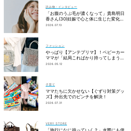
読み物・インタビュー
「お腹のうぶ毛が濃くなって」貴島明日
香さん(30)妊娠で心と体に生じた変化も
「愛しいです」
2026.07.13
ファッション
やっぱり【アンテプリマ】！ベビーカー
ママが「結局こればかり持ってしまう」
納得の理由
2026.05.12
子育て
ママたちに欠かせない【ぐずり対策グッ
ズ】外出先でのピンチを解決！
2026.07.31
VERY STORE
「旅行になに持っていく？」水際にも使