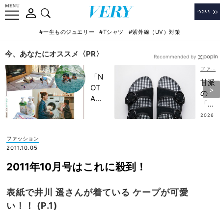
#一生ものジュエリー
#Tシャツ
#紫外線（UV）対策
今、あなたにオススメ〈PR〉
Recommended by
ファッション
「N
甘派
OT
の
A
「ビ
HO
ルケ
2026
TEL
.07.0
ンシ
7
」で
ュト
ファッション
子ど
ッ
2011.10.05
もの
ク」
記憶
2011年10月号はこれに殺到！
デビ
に一
ュー
生残
に♡
表紙で井川 遥さんが着ている ケープが可愛
る
ワン
い！！ (P.1)
【極
ピに
上の