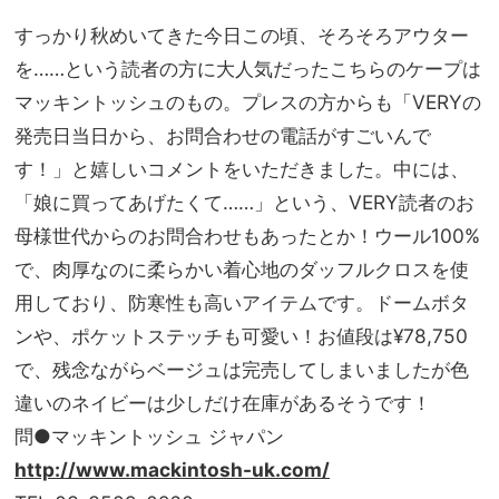
もカ
家族
プリ
すっかり秋めいてきた今日この頃、そろそろアウター
旅】
にも
を
を……という読者の方に大人気だったこちらのケープは
合う
マッキントッシュのもの。プレスの方からも「VERYの
注目
コラ
発売日当日から、お問合わせの電話がすごいんで
ボ
す！」と嬉しいコメントをいただきました。中には、
「娘に買ってあげたくて……」という、VERY読者のお
母様世代からのお問合わせもあったとか！ウール100%
で、肉厚なのに柔らかい着心地のダッフルクロスを使
用しており、防寒性も高いアイテムです。ドームボタ
ンや、ポケットステッチも可愛い！お値段は¥78,750
で、残念ながらベージュは完売してしまいましたが色
違いのネイビーは少しだけ在庫があるそうです！
問●マッキントッシュ ジャパン
http://www.mackintosh-uk.com/