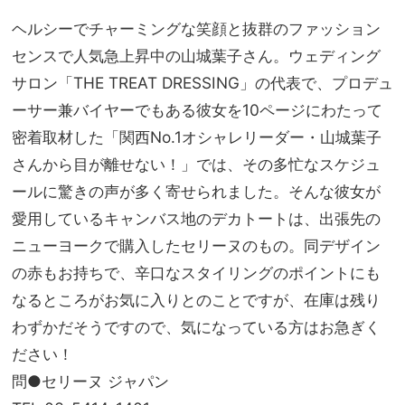
｜
家族
VER
ヘルシーでチャーミングな笑顔と抜群のファッション
旅】
Y20
を
センスで人気急上昇中の山城葉子さん。ウェディング
26
サロン「THE TREAT DRESSING」の代表で、プロデュ
年8
月号
ーサー兼バイヤーでもある彼女を10ページにわたって
発売
密着取材した「関西No.1オシャレリーダー・山城葉子
さんから目が離せない！」では、その多忙なスケジュ
ールに驚きの声が多く寄せられました。そんな彼女が
愛用しているキャンバス地のデカトートは、出張先の
ニューヨークで購入したセリーヌのもの。同デザイン
の赤もお持ちで、辛口なスタイリングのポイントにも
なるところがお気に入りとのことですが、在庫は残り
わずかだそうですので、気になっている方はお急ぎく
ださい！
問●セリーヌ ジャパン