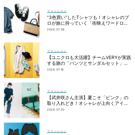
ファッション
“3色買い”したTシャツも！オシャレのプ
ロが旅に持っていく「街映えワードロー
ブ」7選
2026.07.06
ファッション
【ユニクロも大活躍】チームVERYが実践
する旅の「パンツとサンダルセット」最
適プラン
2026.07.18
ファッション
【武井咲さん主演】夏こそ「ピンク」の
取り入れどき！オシャレが上向くアイデ
ィア6選
2026.07.20
ファッション