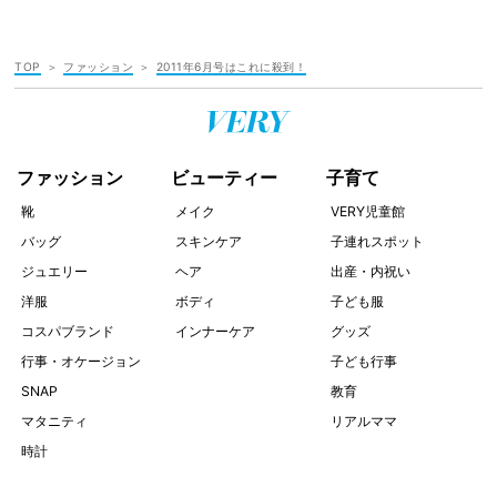
TOP
ファッション
2011年6月号はこれに殺到！
ファッション
ビューティー
子育て
靴
メイク
VERY児童館
バッグ
スキンケア
子連れスポット
ジュエリー
ヘア
出産・内祝い
洋服
ボディ
子ども服
コスパブランド
インナーケア
グッズ
行事・オケージョン
子ども行事
SNAP
教育
マタニティ
リアルママ
時計