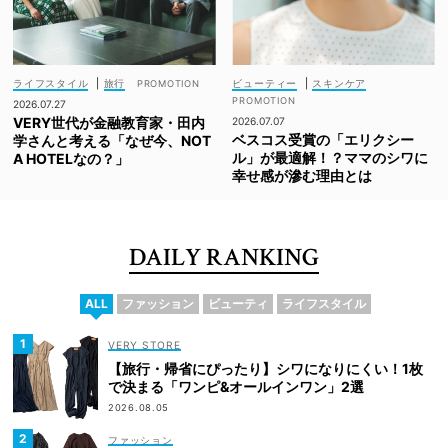
ライフスタイル
|
旅行
ビューティー
|
スキンケア
2026.07.27
VERY世代が金融教育家・田内
2026.07.07
ベスコス受賞の「エリクシー
学さんと考える「なぜ今、NOT
ル」が最適解！？ママのシワに
A HOTELなの？」
幸せ感が滲む理由とは
DAILY RANKING
ALL
ファッション
ビューティ
ライフスタイル
VERY STORE
【旅行・帰省にぴったり】シワになりにくい！1枚
で決まる「ワンピ&オールインワン」2選
2026.08.05
ファッション