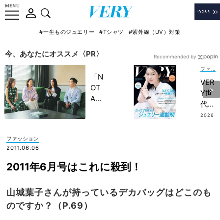
#一生ものジュエリー
#Tシャツ
#紫外線（UV）対策
今、あなたにオススメ〈PR〉
Recommended by
ファッション
「N
VER
OT
Y世
A
代の
HO
【後
2026
TEL
.07.0
悔し
6
」で
ない
ファッション
子ど
ジュ
2011.06.06
もの
エリ
記憶
2011年6月号はこれに殺到！
ー選
に一
び】
生残
を大
山城葉子さんが持っているデカバッグはどこのも
る
特
のですか？（P.69）
【極
集！
上の