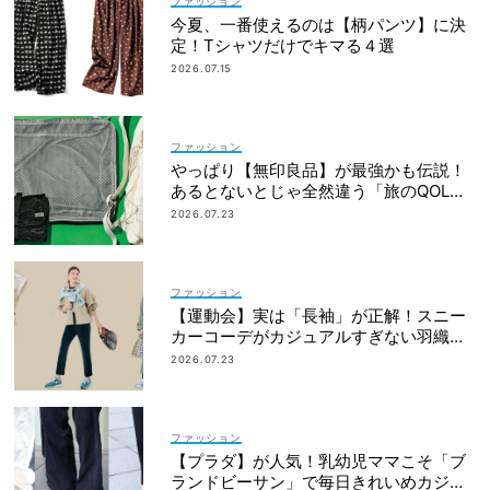
ファッション
今夏、一番使えるのは【柄パンツ】に決
定！Tシャツだけでキマる４選
2026.07.15
ファッション
やっぱり【無印良品】が最強かも伝説！
あるとないとじゃ全然違う「旅のQOL爆
上げアイテム」
2026.07.23
ファッション
【運動会】実は「長袖」が正解！スニー
カーコーデがカジュアルすぎない羽織り
アイデア
2026.07.23
ファッション
【プラダ】が人気！乳幼児ママこそ「ブ
ランドビーサン」で毎日きれいめカジュ