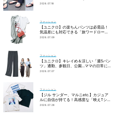
アルが叶う
2026.07.18
ファッション
【ユニクロ】の楽ちんパンツは必需品！
気温差にも対応できる「旅ワードロー
ブ」7選
2026.07.09
ファッション
【ユニクロ】キレイめ＆涼しい「週5パン
ツ」通勤、参観日、公園…ママの日常に
最適
2026.07.07
ファッション
【ジル サンダー、マルニetc.】カジュア
ルに自信が持てる！高感度な「映えTシ
ャツ」7選
2026.07.28