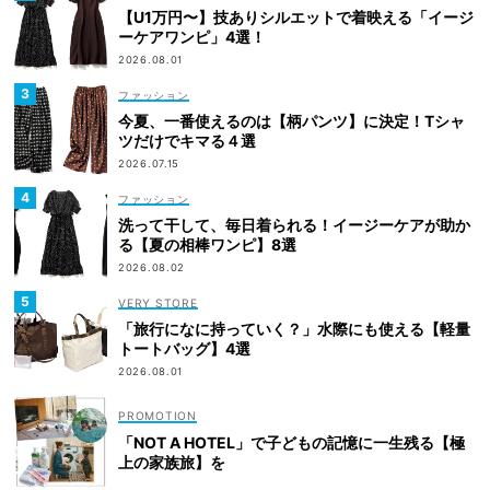
【U1万円〜】技ありシルエットで着映える「イージ
ーケアワンピ」4選！
2026.08.01
ファッション
今夏、一番使えるのは【柄パンツ】に決定！Tシャ
ツだけでキマる４選
2026.07.15
ファッション
洗って干して、毎日着られる！イージーケアが助か
る【夏の相棒ワンピ】8選
2026.08.02
VERY STORE
「旅行になに持っていく？」水際にも使える【軽量
トートバッグ】4選
2026.08.01
「NOT A HOTEL」で子どもの記憶に一生残る【極
上の家族旅】を