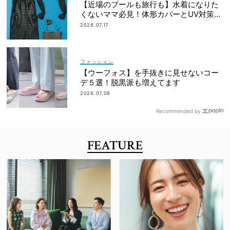
【近場のプールも旅行も】水着になりた
くないママ必見！体形カバーとUV対策を
両立するマルチウェア速報
2026.07.17
ファッション
【ウーフォス】を手抜きに見せないコー
デ５選！脱黒派も増えてます
2026.07.08
Recommended by
FEATURE