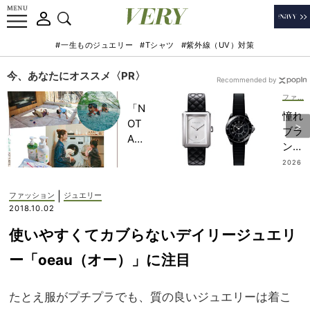
#一生ものジュエリー
#Tシャツ
#紫外線（UV）対策
今、あなたにオススメ〈PR〉
Recommended by
ファッション
「N
憧れ
OT
ブラ
A
ンド
HO
【シ
2026
TEL
.07.17
ャネ
」で
ル】
|
ファッション
ジュエリー
子ど
の注
2018.10.02
もの
目ウ
記憶
使いやすくてカブらないデイリージュエリ
ォッ
に一
チ4
ー「oeau（オー）」に注目
生残
選！
る
レデ
【極
たとえ服がプチプラでも、質の良いジュエリーは着こ
ィも
上の