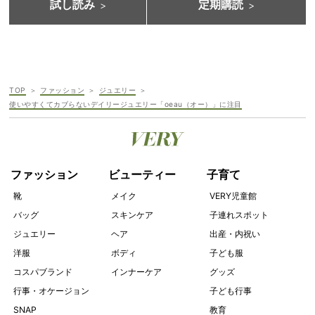
試し読み
定期購読
TOP
ファッション
ジュエリー
使いやすくてカブらないデイリージュエリー「oeau（オー）」に注目
ファッション
ビューティー
子育て
靴
メイク
VERY児童館
バッグ
スキンケア
子連れスポット
ジュエリー
ヘア
出産・内祝い
洋服
ボディ
子ども服
コスパブランド
インナーケア
グッズ
行事・オケージョン
子ども行事
SNAP
教育