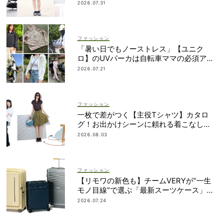
2026.07.31
ファッション
「暑い日でもノーストレス」【ユニク
ロ】のUVパーカは自転車ママの必須アイ
テム！
2026.07.21
ファッション
一枚で差がつく【主役Tシャツ】カタロ
グ！お出かけシーンに頼れる着こなし実
例も
2026.08.03
ファッション
【リモワの新色も】チームVERYが“一生
モノ目線”で選ぶ「最新スーツケース」5
選！
2026.07.24