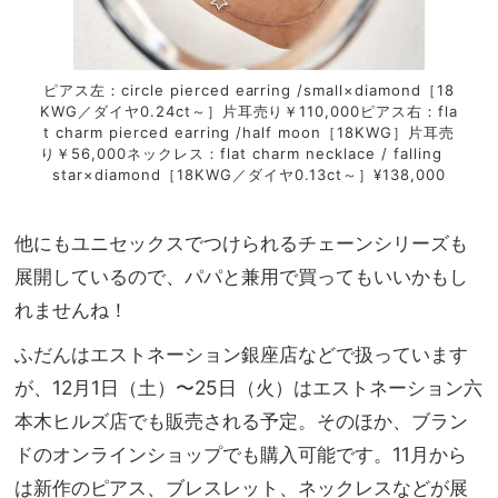
tar
ピアス左：circle pierced earring /small×diamond［18
ピア
KWG／ダイヤ0.24ct～］片耳売り￥110,000ピアス右：fla
t charm pierced earring /half moon［18KWG］片耳売
り￥56,000ネックレス：flat charm necklace / falling
star×diamond［18KWG／ダイヤ0.13ct～］¥138,000
他にもユニセックスでつけられるチェーンシリーズも
展開しているので、パパと兼用で買ってもいいかもし
れませんね！
ふだんはエストネーション銀座店などで扱っています
が、12月1日（土）〜25日（火）はエストネーション六
本木ヒルズ店でも販売される予定。そのほか、ブラン
ドのオンラインショップでも購入可能です。11月から
は新作のピアス、ブレスレット、ネックレスなどが展