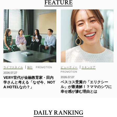
FEATURE
ライフスタイル
|
旅行
ビューティー
|
スキンケア
2026.07.27
VERY世代が金融教育家・田内
2026.07.07
ベスコス受賞の「エリクシー
学さんと考える「なぜ今、NOT
ル」が最適解！？ママのシワに
A HOTELなの？」
幸せ感が滲む理由とは
DAILY RANKING