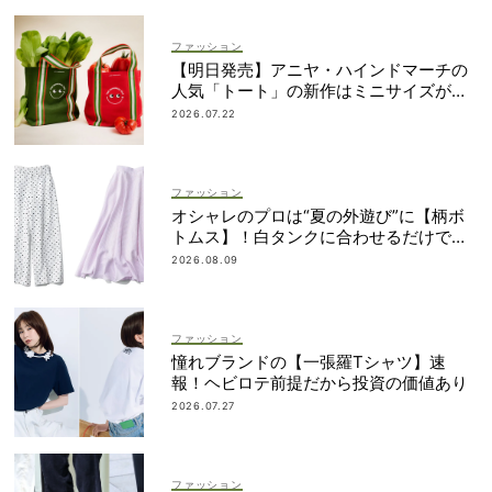
ファッション
【明日発売】アニヤ・ハインドマーチの
人気「トート」の新作はミニサイズがセ
ット！
2026.07.22
ファッション
オシャレのプロは“夏の外遊び”に【柄ボ
トムス】！白タンクに合わせるだけで鮮
度アップ
2026.08.09
ファッション
憧れブランドの【一張羅Tシャツ】速
報！ヘビロテ前提だから投資の価値あり
2026.07.27
ファッション