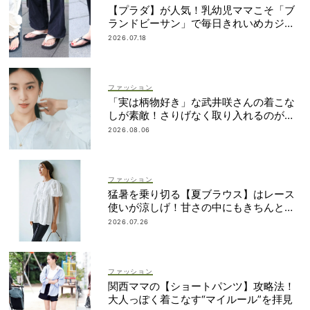
【プラダ】が人気！乳幼児ママこそ「ブ
ランドビーサン」で毎日きれいめカジュ
アルが叶う
2026.07.18
ファッション
「実は柄物好き」な武井咲さんの着こな
しが素敵！さりげなく取り入れるのが気
分
2026.08.06
ファッション
猛暑を乗り切る【夏ブラウス】はレース
使いが涼しげ！甘さの中にもきちんと感
を
2026.07.26
ファッション
関西ママの【ショートパンツ】攻略法！
大人っぽく着こなす“マイルール”を拝見