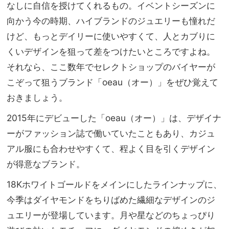
ハン
なしに自信を授けてくれるもの。イベントシーズンに
家族
サム
旅】
向かう今の時期、ハイブランドのジュエリーも憧れだ
も思
を
けど、もっとデイリーに使いやすくて、人とカブりに
いの
まま
くいデザインを狙って差をつけたいところですよね。
それなら、ここ数年でセレクトショップのバイヤーが
こぞって狙うブランド「oeau（オー）」をぜひ覚えて
おきましょう。
2015年にデビューした「oeau（オー）」は、デザイナ
ーがファッション誌で働いていたこともあり、カジュ
アル服にも合わせやすくて、程よく目を引くデザイン
が得意なブランド。
18Kホワイトゴールドをメインにしたラインナップに、
今季はダイヤモンドをちりばめた繊細なデザインのジ
ュエリーが登場しています。月や星などのちょっぴり