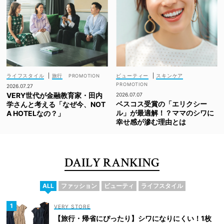
ライフスタイル
|
旅行
ビューティー
|
スキンケア
2026.07.27
VERY世代が金融教育家・田内
2026.07.07
ベスコス受賞の「エリクシー
学さんと考える「なぜ今、NOT
ル」が最適解！？ママのシワに
A HOTELなの？」
幸せ感が滲む理由とは
DAILY RANKING
ALL
ファッション
ビューティ
ライフスタイル
VERY STORE
【旅行・帰省にぴったり】シワになりにくい！1枚