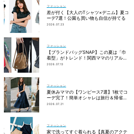
ファッション
差が付く【大人のTシャツ×デニム】夏コ
ーデ7選！公園も買い物も自信が持てる
2026.07.23
ファッション
【ブランドバッグSNAP】この夏は「巾
着型」がトレンド！関西ママのリアルコ
ーデ3選
2026.07.13
ファッション
夏休みママの【ワンピース7選】1枚でコ
ーデ完了！簡単オシャレは旅行＆帰省に
も
2026.07.21
ファッション
家で洗ってすぐ着られる【真夏のアクテ