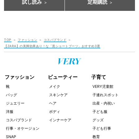
試し読み
定期購読
TOP
ファッション
コスパブランド
【ZARA】の美脚効果あり！な「黒ショートブーツ」おすすめ3選
ファッション
ビューティー
子育て
靴
メイク
VERY児童館
バッグ
スキンケア
子連れスポット
ジュエリー
ヘア
出産・内祝い
洋服
ボディ
子ども服
コスパブランド
インナーケア
グッズ
行事・オケージョン
子ども行事
SNAP
教育