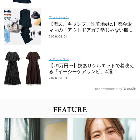
ファッション
【海辺、キャンプ、別荘地etc.】都会派
ママの「アウトドアガチ勢じゃない服と
小物」集めました！
2026.08.04
ファッション
【U1万円〜】技ありシルエットで着映え
る「イージーケアワンピ」4選！
2026.08.01
Recommended by
FEATURE