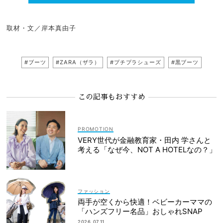
取材・文／岸本真由子
#ブーツ
#ZARA（ザラ）
#プチプラシューズ
#黒ブーツ
この記事もおすすめ
VERY世代が金融教育家・田内 学さんと
考える「なぜ今、NOT A HOTELなの？」
ファッション
両手が空くから快適！ベビーカーママの
「ハンズフリー名品」おしゃれSNAP
2026.07.11