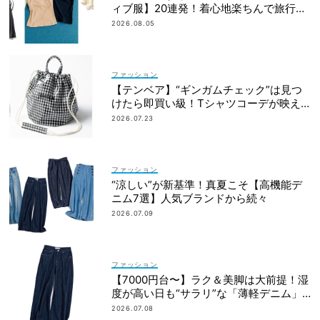
ィブ服】20連発！着心地楽ちんで旅行・
帰省にも◎
2026.08.05
ファッション
【テンベア】“ギンガムチェック”は見つ
けたら即買い級！Tシャツコーデが映え
る「夏の相棒バッグ」3選
2026.07.23
ファッション
“涼しい”が新基準！真夏こそ【高機能デ
ニム7選】人気ブランドから続々
2026.07.09
ファッション
【7000円台〜】ラク＆美脚は大前提！湿
度が高い日も“サラリ”な「薄軽デニム」3
選
2026.07.08