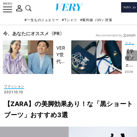
#一生ものジュエリー
#Tシャツ
#紫外線（UV）対策
今、あなたにオススメ〈PR〉
Recommended by
ファッション
VER
【学
Y世
校フ
代が
ェイ
金融
ラー
2026
教育
.07.2
＆フ
8
家・
ァミ
ファッション
田内
リ
2021.10.10
学さ
ア】
んと
【ZARA】の美脚効果あり！な「黒ショート
受験
考え
＆お
ブーツ」おすすめ3選
る
教室
「な
でも
ぜ
これ
今、