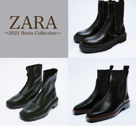
なら
NO
安
T A
心！
HO
先輩
TEL
ママ
な
の地
の？
味見
」
えし
ない
ネイ
ビー
小物