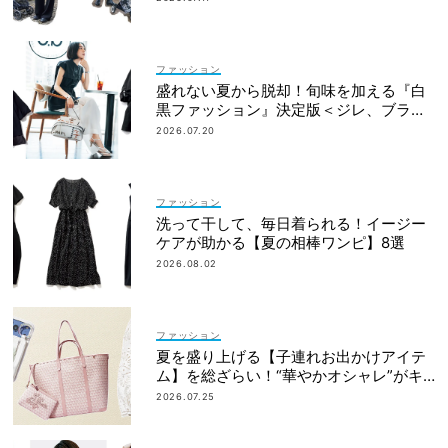
ファッション
盛れない夏から脱却！旬味を加える『白
黒ファッション』決定版＜ジレ、ブラウ
ス、セットアップetc.＞
2026.07.20
ファッション
洗って干して、毎日着られる！イージー
ケアが助かる【夏の相棒ワンピ】8選
2026.08.02
ファッション
夏を盛り上げる【子連れお出かけアイテ
ム】を総ざらい！“華やかオシャレ”がキ
ーワード
2026.07.25