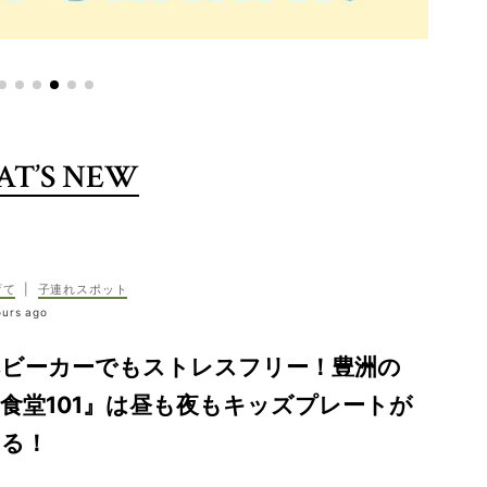
T’S NEW
育て
|
子連れスポット
ours ago
ベビーカーでもストレスフリー！豊洲の
食堂101』は昼も夜もキッズプレートが
ある！