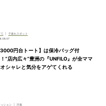
育て
|
子連れスポット
6.08.07
3000円台トート】は保冷バッグ付
！“店内広々”豊洲の『UNFILO』が全ママ
のオシャレと気分をアゲてくれる
ァッション
|
洋服