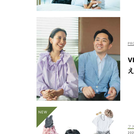
V
え
フ
202