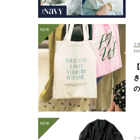
子
202
【
き
フ