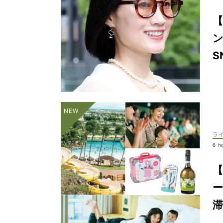
S
ラ
6 h