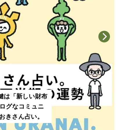
の鍵は「新しい財布
ナログなコミュニ
待望
あおきさん占い。
える