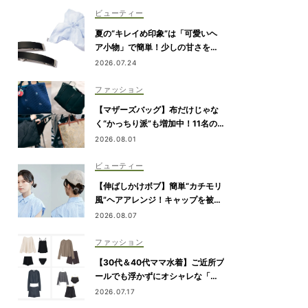
ビューティー
夏の“キレイめ印象”は「可愛いヘ
ア小物」で簡単！少しの甘さを盛
れる5選
2026.07.24
ファッション
【マザーズバッグ】布だけじゃな
く“かっちり派”も増加中！11名の
愛用ブランドは？
2026.08.01
ビューティー
【伸ばしかけボブ】簡単“カチモリ
風”ヘアアレンジ！キャップを被っ
ても潰れない
2026.08.07
ファッション
【30代＆40代ママ水着】ご近所プ
ールでも浮かずにオシャレな「ラ
ッシュガード＆ショートパンツセ
2026.07.17
ット」6選！