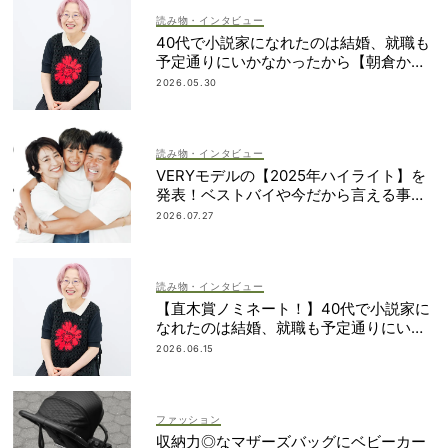
読み物・インタビュー
40代で小説家になれたのは結婚、就職も
予定通りにいかなかったから【朝倉かす
みさん】
2026.05.30
読み物・インタビュー
VERYモデルの【2025年ハイライト】を
発表！ベストバイや今だから言える事件
簿も大公開
2026.07.27
読み物・インタビュー
【直木賞ノミネート！】40代で小説家に
なれたのは結婚、就職も予定通りにいか
なかったから｜朝倉かすみさん
2026.06.15
ファッション
収納力◎なマザーズバッグにベビーカー