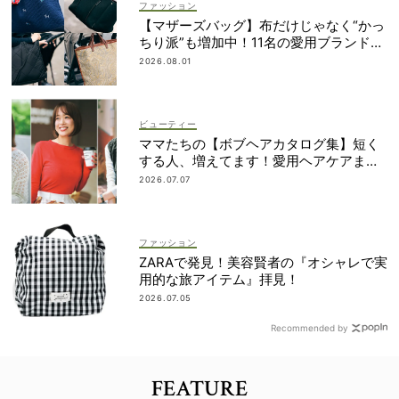
ファッション
【マザーズバッグ】布だけじゃなく“かっ
ちり派”も増加中！11名の愛用ブランド
は？
2026.08.01
ビューティー
ママたちの【ボブヘアカタログ集】短く
する人、増えてます！愛用ヘアケアまで
全部見せ
2026.07.07
ファッション
ZARAで発見！美容賢者の『オシャレで実
用的な旅アイテム』拝見！
2026.07.05
Recommended by
FEATURE