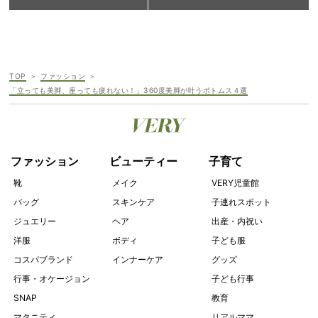
TOP
ファッション
「立っても美脚、座っても疲れない！」360度美脚が叶うボトムス４選
ファッション
ビューティー
子育て
靴
メイク
VERY児童館
バッグ
スキンケア
子連れスポット
ジュエリー
ヘア
出産・内祝い
洋服
ボディ
子ども服
コスパブランド
インナーケア
グッズ
行事・オケージョン
子ども行事
SNAP
教育
マタニティ
リアルママ