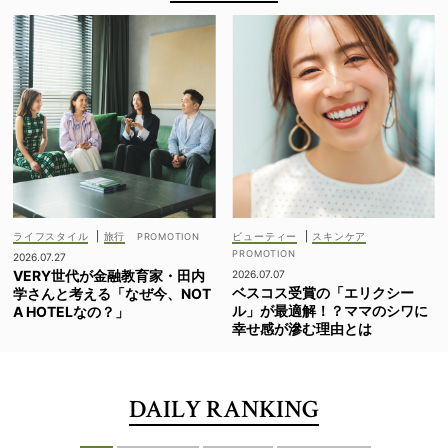
ライフスタイル
|
旅行
ビューティー
|
スキンケア
2026.07.27
VERY世代が金融教育家・田内
2026.07.07
ベスコス受賞の「エリクシー
学さんと考える「なぜ今、NOT
ル」が最適解！？ママのシワに
A HOTELなの？」
幸せ感が滲む理由とは
DAILY RANKING