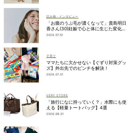
読み物・インタビュー
「お腹のうぶ毛が濃くなって」貴島明日
香さん(30)妊娠で心と体に生じた変化も
「愛しいです」
2026.07.13
子育て
ママたちに欠かせない【ぐずり対策グッ
ズ】外出先でのピンチを解決！
2026.07.31
VERY STORE
「旅行になに持っていく？」水際にも使
える【軽量トートバッグ】4選
2026.08.01