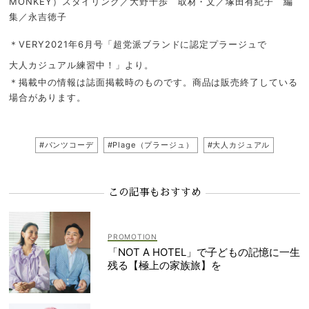
MONKEY）スタイリング／大野千歩 取材・文／塚田有紀子 編
集／永吉徳子
＊VERY2021年6月号「
超党派ブランドに認定
プラージュ
で
大人カジュアル練習中！
」より。
＊掲載中の情報は誌面掲載時のものです。商品は販売終了している
場合があります。
#パンツコーデ
#Plage（プラージュ）
#大人カジュアル
この記事もおすすめ
「NOT A HOTEL」で子どもの記憶に一生
残る【極上の家族旅】を