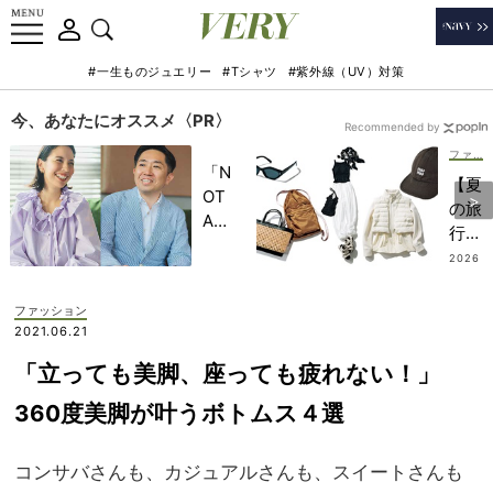
#一生ものジュエリー
#Tシャツ
#紫外線（UV）対策
今、あなたにオススメ〈PR〉
Recommended by
ファッション
「N
【夏
OT
の旅
A
行、
HO
何着
2026
TEL
.07.19
て
」で
く？
ファッション
子ど
】オ
2021.06.21
もの
シャ
記憶
「立っても美脚、座っても疲れない！」
レ賢
に一
者７
360度美脚が叶うボトムス４選
生残
人の
る
『行
【極
コンサバさんも、カジュアルさんも、スイートさんも
き先
上の