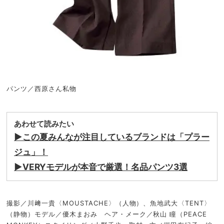
パンツ／西原さん私物
あわせて読みたい
▶︎この夏みんなが注目しているブランドは「プラー
ジュ」！
▶︎VERYモデルが本音で厳選！名品パンツ3選
撮影／川﨑一貴〈MOUSTACHE〉（人物）、魚地武大〈TENT〉
（静物）モデル／優木まおみ ヘア・メーク／秋山 瞳（PEACE