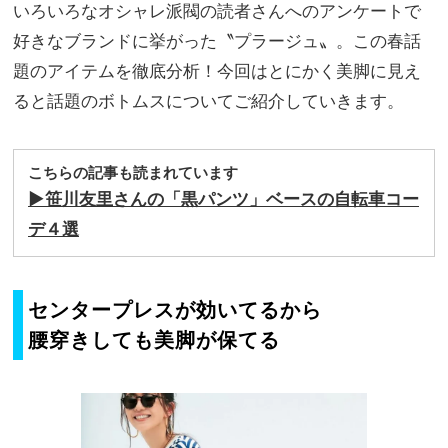
別ワ
いろいろなオシャレ派閥の読者さんへのアンケートで
家族
ード
旅】
好きなブランドに挙がった〝プラージュ〟。この春話
ロー
を
題のアイテムを徹底分析！今回はとにかく美脚に見え
ブプ
ラ
ると話題のボトムスについてご紹介していきます。
ン』
大公
開！
こちらの記事も読まれています
▶︎笹川友里さんの「黒パンツ」ベースの自転車コー
デ４選
センタープレスが効いてるから
腰穿きしても美脚が保てる