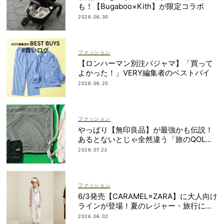
も！【Bugaboo×Kith】が限定コラボ
2026.06.30
ファッション
【ロンハーマン別注パジャマ】「買って
よかった！」VERY編集者のベストバイ
2026.06.25
ファッション
やっぱり【無印良品】が最強かも伝説！
あるとないとじゃ全然違う「旅のQOL爆
上げアイテム」
2026.07.23
ファッション
6/3発売【CARAMEL×ZARA】に大人向け
ラインが登場！夏のレジャー・旅行にも
おすすめ
2026.06.02