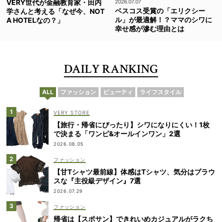
VERY世代が金融教育家・田内
2026.07.07
ベスコス受賞の「エリクシー
学さんと考える「なぜ今、NOT
ル」が最適解！？ママのシワに
A HOTELなの？」
幸せ感が滲む理由とは
DAILY RANKING
ALL
ファッション
ビューティ
ライフスタイル
VERY STORE
【旅行・帰省にぴったり】シワになりにくい！1枚
で決まる「ワンピ&オールインワン」2選
2026.08.05
ファッション
【甘Tシャツ最前線】体感はTシャツ、気分はブラウ
スな『主役級デザイン』7選
2026.07.29
ファッション
帰省は【スポサン】できれいめカジュアルがラクち