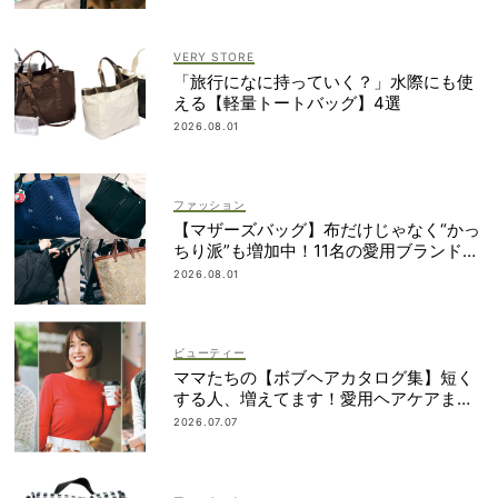
VERY STORE
「旅行になに持っていく？」水際にも使
える【軽量トートバッグ】4選
2026.08.01
ファッション
【マザーズバッグ】布だけじゃなく“かっ
ちり派”も増加中！11名の愛用ブランド
は？
2026.08.01
ビューティー
ママたちの【ボブヘアカタログ集】短く
する人、増えてます！愛用ヘアケアまで
全部見せ
2026.07.07