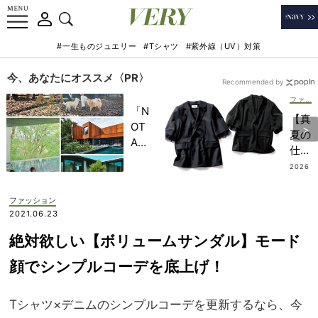
#一生ものジュエリー
#Tシャツ
#紫外線（UV）対策
今、あなたにオススメ〈PR〉
Recommended by
ファッション
「N
【真
OT
夏の
A
仕事
HO
服】
2026
TEL
.08.0
必携
7
」で
『黒
ファッション
子ど
ジャ
2021.06.23
もの
ケッ
記憶
絶対欲しい【ボリュームサンダル】モード
ト』
に一
は“
顔でシンプルコーデを底上げ！
生残
半
る
袖”
【極
Tシャツ×デニムのシンプルコーデを更新するなら、今
にシ
上の