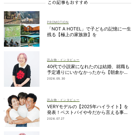
この記事もおすすめ
「NOT A HOTEL」で子どもの記憶に一生
残る【極上の家族旅】を
読み物・インタビュー
40代で小説家になれたのは結婚、就職も
予定通りにいかなかったから【朝倉かす
みさん】
2026.05.30
読み物・インタビュー
VERYモデルの【2025年ハイライト】を
発表！ベストバイや今だから言える事件
簿も大公開
2026.07.27