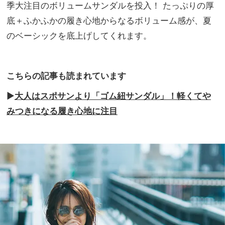
フ
季大注目のボリュームサンダルを投入！ たっぷりの厚
家族
ト！
旅】
底＋ふかふかの履き心地からなるボリューム感が、夏
かっ
を
のベーシックを底上げしてくれます。
ちり
して
見え
ない
こちらの記事も読まれています
デザ
イン
▶︎
大人はスポサンより「ゴム紐サンダル」！軽くてや
に注
みつきになる履き心地に注目
目