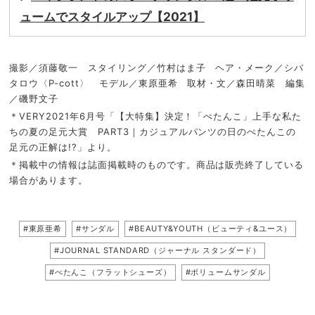
ュームでスタイルアップ【2021】
撮影／須藤敬一 スタイリング／竹村はま子 ヘア・メーク／シバ
タロウ〈P-cott〉 モデル／東原亜希 取材・文／森田晴菜 編集
／磯野文子
＊VERY2021年6月号「【大特集】決定！「ぺたんこ」上手な私た
ちの夏の足元大賞 PART3｜カジュアルパンツの日のぺたんこの
足元の正解は!?」より。
＊掲載中の情報は誌面掲載時のものです。商品は販売終了している
場合があります。
#東原亜希
#サンダル
#BEAUTY&YOUTH（ビューティ&ユース）
#JOURNAL STANDARD（ジャーナル スタンダード）
#ぺたんこ（フラットシューズ）
#ボリュームサンダル