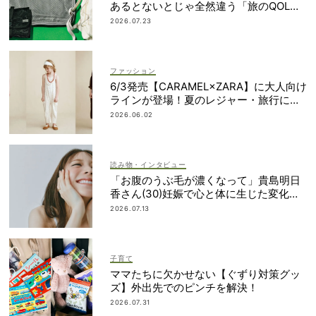
あるとないとじゃ全然違う「旅のQOL爆
上げアイテム」
2026.07.23
ファッション
6/3発売【CARAMEL×ZARA】に大人向け
ラインが登場！夏のレジャー・旅行にも
おすすめ
2026.06.02
読み物・インタビュー
「お腹のうぶ毛が濃くなって」貴島明日
香さん(30)妊娠で心と体に生じた変化も
「愛しいです」
2026.07.13
子育て
ママたちに欠かせない【ぐずり対策グッ
ズ】外出先でのピンチを解決！
2026.07.31