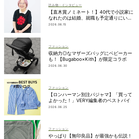
読み物・インタビュー
【直木賞ノミネート！】40代で小説家に
なれたのは結婚、就職も予定通りにいか
なかったから｜朝倉かすみさん
2026.06.15
ファッション
収納力◎なマザーズバッグにベビーカー
も！【Bugaboo×Kith】が限定コラボ
2026.06.30
ファッション
【ロンハーマン別注パジャマ】「買って
よかった！」VERY編集者のベストバイ
2026.06.25
ファッション
やっぱり【無印良品】が最強かも伝説！