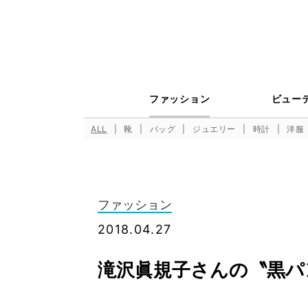
ファッション
ビュー
ALL
靴
バッグ
ジュエリー
時計
洋服
ファッション
2018.04.27
滝沢眞規子さんの〝黒パ