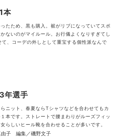
1本
かったため、黒も購入。裾がリブになっていてスポ
穿かないのがマイルール。お行儀よくなりすぎてし
せて、コーデの外しとして重宝する個性派なんで
3年選手
らニット、春夏ならTシャツなどを合わせてもカ
の１本です。ストレートで腰まわりがルーズフィッ
は女らしいヒール靴を合わせることが多いです。
真由子 編集／磯野文子