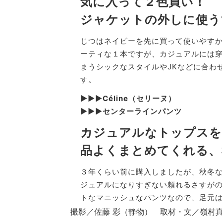
気に入って２色買い！
ジャケットの外しに使う
じつはネイビーを先に買って使いやす
ーティな１本ですが、カジュアルには
まうシックなスタイルやJKなどに合わ
す。
▶︎▶︎▶︎Céline（セリーヌ）
▶︎▶︎▶︎センターラインパンツ
カジュアルなトップスを
品よくまとめてくれる、
３年くらい前に購入しましたが、秋冬な
ジュアルになりすぎない頼れるさすが
トなマニッシュなパンツなので、足元
撮影／佐藤 彩（静物） 取材・文／嶺村