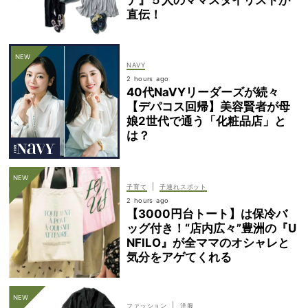
デ』５人のママスタイリストが
直伝！
NAVY
2 hours ago
40代NaVYリーダーズが続々
【デパコス回帰】美容賢者が母
娘2世代で通う「化粧品店」と
は？
|
子育て
子連れスポット
2 hours ago
【3000円台トート】は保冷バ
ッグ付き！“店内広々”豊洲の『U
NFILO』が全ママのオシャレと
気分をアゲてくれる
|
ファッション
洋服