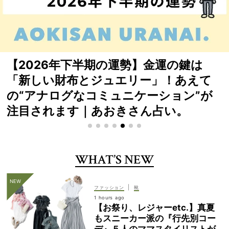
待望の受注再開！「VERY×yoriトート」
は裏表使える“縦型”が人気【徹底解説】
WHAT’S NEW
|
ファッション
靴
1 hours ago
【お祭り、レジャーetc.】真夏
もスニーカー派の『行先別コー