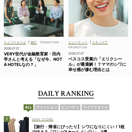
ライフスタイル
|
旅行
ビューティー
|
スキンケア
2026.07.27
VERY世代が金融教育家・田内
2026.07.07
ベスコス受賞の「エリクシー
学さんと考える「なぜ今、NOT
ル」が最適解！？ママのシワに
A HOTELなの？」
幸せ感が滲む理由とは
DAILY RANKING
ALL
ファッション
ビューティ
ライフスタイル
VERY STORE
【旅行・帰省にぴったり】シワになりにくい！1枚
で決まる「ワンピ&オールインワン」2選