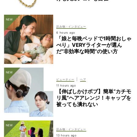
読み物・インタビュー
6 hours ago
「娘と毎晩ベッドで1時間おしゃ
べり」VERYライターが選ん
だ“非効率な時間”の使い方
|
ビューティー
ヘア
11 hours ago
【伸ばしかけボブ】簡単“カチモ
リ風”ヘアアレンジ！キャップを
被っても潰れない
読み物・インタビュー
13 hours ago