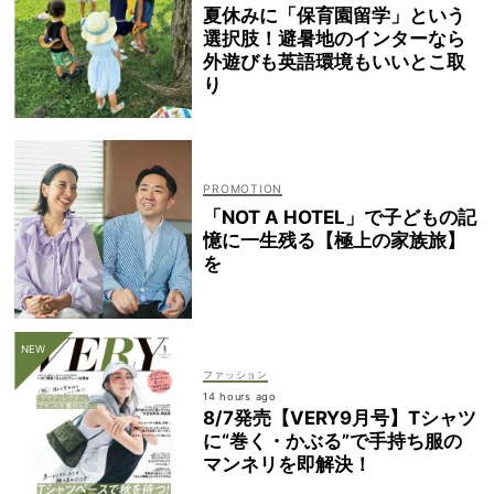
夏休みに「保育園留学」という
選択肢！避暑地のインターなら
外遊びも英語環境もいいとこ取
り
「NOT A HOTEL」で子どもの記
憶に一生残る【極上の家族旅】
を
ファッション
14 hours ago
8/7発売【VERY9月号】Tシャツ
に“巻く・かぶる”で手持ち服の
マンネリを即解決！