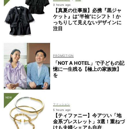
3 hours ago
【真夏の仕事服】必携『黒ジャ
ケット』は“半袖”にシフト！か
っちりして見えないデザインに
注目
「NOT A HOTEL」で子どもの記
憶に一生残る【極上の家族旅】
を
ファッション
5 hours ago
【ティファニー】今アツい「地
金系ブレスレット」3選！重ねづ
けも夫婦シェアも自在