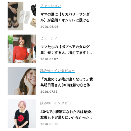
ファッション
ママの夏に【リカバリーサンダ
ル】が必須！オシャレに履ける最
旬7選
2026.06.06
ビューティー
ママたちの【ボブヘアカタログ
集】短くする人、増えてます！愛
用ヘアケアまで全部見せ
2026.07.07
読み物・インタビュー
「お腹のうぶ毛が濃くなって」貴
島明日香さん(30)妊娠で心と体に
生じた変化も「愛しいです」
2026.07.13
読み物・インタビュー
40代で小説家になれたのは結婚、
就職も予定通りにいかなかったか
ら【朝倉かすみさん】
2026.05.30