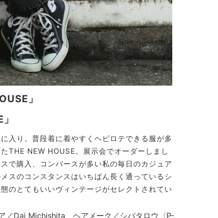
OUSE」
E」
気に入り。普段着に着やすくヘビロテできる服が多
THE NEW HOUSE。展示会でオーダーしまし
メスで購入、コンバースが多い私の毎日のカジュア
ルメスのコンスタンスはいちばん長く通っているシ
状態のとてもいいヴィンテージがセレクトされてい
／Dai Michishita ヘアメーク／シバタロウ〈P-