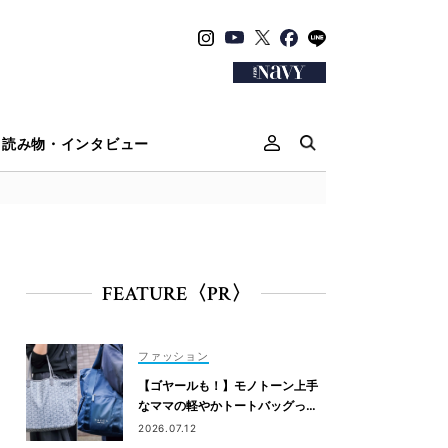
読み物・インタビュー
FEATURE〈PR〉
ファッション
【ゴヤールも！】モノトーン上手
なママの軽やかトートバッグっ
て？
2026.07.12