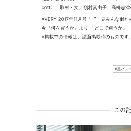
cott〉 取材・文／嶺村真由子、高橋志津
※VERY 2017年11月号「〝一見みん
今『何を買うか』
より 『
どこで買うか』
※掲載中の情報は、誌面掲載時のものです
#黒パン
この