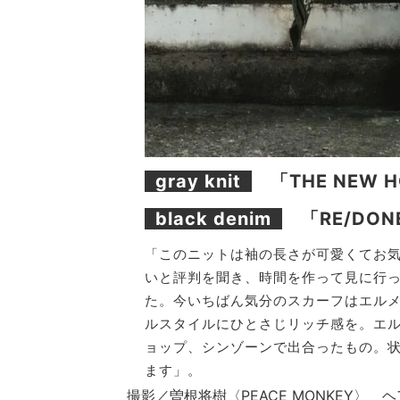
gray knit
「THE NEW H
black denim
「RE/DON
「このニットは袖の長さが可愛くてお
いと評判を聞き、時間を作って見に行った
た。今いちばん気分のスカーフはエル
ルスタイルにひとさじリッチ感を。エ
ョップ、シンゾーンで出合ったもの。
ます」。
撮影／曽根将樹〈PEACE MONKEY〉 ヘア